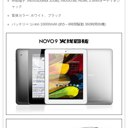
外部端子: microSD(Max 32GB), microUSB, HDMI, 3.5mmオーディオジ
ャック
筐体カラー: ホワイト、ブラック
バッテリー: Li-Ion 10000mAh (約5～8時間駆動 360時間待機)