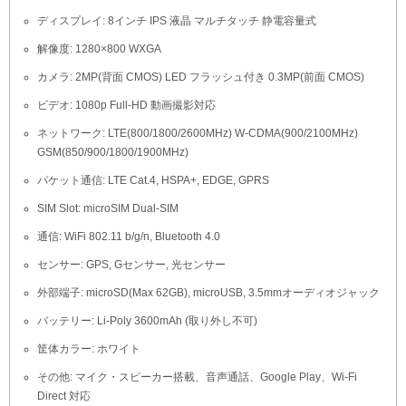
ディスプレイ: 8インチ IPS 液晶 マルチタッチ 静電容量式
解像度: 1280×800 WXGA
カメラ: 2MP(背面 CMOS) LED フラッシュ付き 0.3MP(前面 CMOS)
ビデオ: 1080p Full-HD 動画撮影対応
ネットワーク: LTE(800/1800/2600MHz) W-CDMA(900/2100MHz)
GSM(850/900/1800/1900MHz)
パケット通信: LTE Cat.4, HSPA+, EDGE, GPRS
SIM Slot: microSIM Dual-SIM
通信: WiFi 802.11 b/g/n, Bluetooth 4.0
センサー: GPS, Gセンサー, 光センサー
外部端子: microSD(Max 62GB), microUSB, 3.5mmオーディオジャック
バッテリー: Li-Poly 3600mAh (取り外し不可)
筐体カラー: ホワイト
その他: マイク・スピーカー搭載、音声通話、Google Play、Wi-Fi
Direct 対応