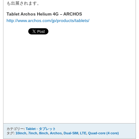
も出展されます。
Tablet Archos Helium 4G – ARCHOS
http://www.archos.com/jp/products/tablets/
カテゴリー:
Tablet - タブレット
タグ:
10inch
,
7inch
,
8inch
,
Archos
,
Dual-SIM
,
LTE
,
Quad-core (4 core)