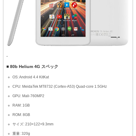
-
■ 80b Helium 4G スペック
OS: Android 4.4 KitKat
CPU: MeidaTek MT8732 (Cortex-A53) Quad-core 1.5GHz
GPU: Mali-760MP2
RAM: 1GB
ROM: 8GB
サイズ: 210×122×9.3mm
重量: 320g