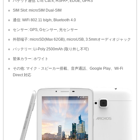
パケット通信: LTE Cat.4, HSPA+, EDGE, GPRS
SIM Slot: microSIM Dual-SIM
通信: WiFi 802.11 b/g/n, Bluetooth 4.0
センサー: GPS, Gセンサー, 光センサー
外部端子: microSD(Max 62GB), microUSB, 3.5mmオーディオジャック
バッテリー: Li-Poly 2500mAh (取り外し不可)
筐体カラー: ホワイト
その他: マイク・スピーカー搭載、音声通話、Google Play、Wi-Fi
Direct 対応