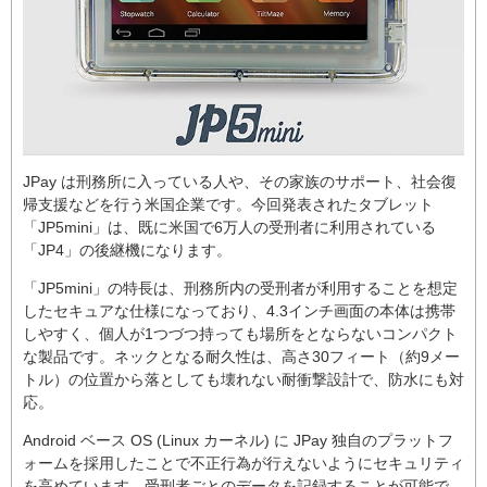
JPay は刑務所に入っている人や、その家族のサポート、社会復
帰支援などを行う米国企業です。今回発表されたタブレット
「JP5mini」は、既に米国で6万人の受刑者に利用されている
「JP4」の後継機になります。
「JP5mini」の特長は、刑務所内の受刑者が利用することを想定
したセキュアな仕様になっており、4.3インチ画面の本体は携帯
しやすく、個人が1つづつ持っても場所をとならないコンパクト
な製品です。ネックとなる耐久性は、高さ30フィート（約9メー
トル）の位置から落としても壊れない耐衝撃設計で、防水にも対
応。
Android ベース OS (Linux カーネル) に JPay 独自のプラットフ
ォームを採用したことで不正行為が行えないようにセキュリティ
を高めています。受刑者ごとのデータを記録することが可能で、