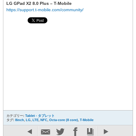
LG GPad X2 8.0 Plus – T-Mobile
https://support.t-mobile.com/community/
カテゴリー:
Tablet - タブレット
タグ:
8inch
,
LG
,
LTE
,
NFC
,
Octa-core (8 core)
,
T-Mobile