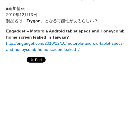
■追加情報
2010年12月13日
製品名は「
Trygon
」となる可能性があるらしい？
Engadget – Motorola Android tablet specs and Honeycomb
home screen leaked in Taiwan?
http://engadget.com/2010/12/10/motorola-android-tablet-specs-
and-honeycomb-home-screen-leaked-i/