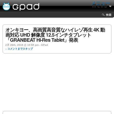
メニュー
検索
オンキヨー、高画質高音質なハイレゾ再生 4K 動
画対応 UHD 解像度 12.5インチタブレット
「GRANBEAT Hi-Res Tablet」発表
2月 26th, 2018 @ 10:59 pm › GPad
↓ コメントまでスキップ