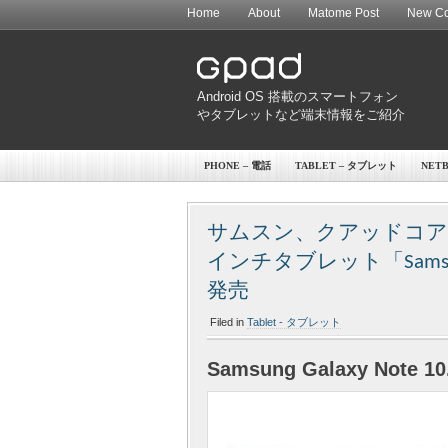
Home
About
Matome Post
New Co
Android OS 搭載のスマートフォン
やタブレットなど端末情報をご紹介
PHONE – 電話
TABLET – タブレット
NET
サムスン、クアッドコアプ
インチタブレット「Samsung G
発売
Filed in
Tablet - タブレット
Samsung Galaxy Note 10