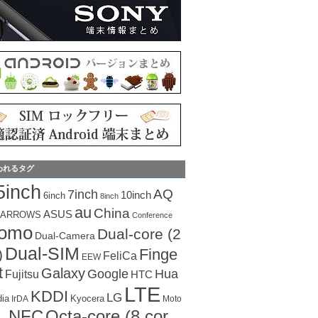
われるタグ
5inch
AQ
7inch
10inch
6inch
8inch
au
China
ASUS
ARROWS
Conference
como
Dual-core (2
Dual-Camera
Dual-SIM
Finge
)
FeliCa
EEW
t
Galaxy
Hua
Google
Fujitsu
HTC
LTE
KDDI
LG
dia
Kyocera
IrDA
Moto
Octa-core (8 cor
NFC