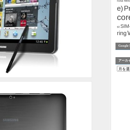
rola
nex
e)
P
cor
SIM
st
ring
Google 
アーカ