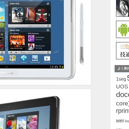
-
-
よく使
1seg
UOS
do
core
rprin
wei
In