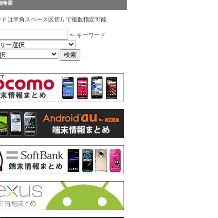
細検索
ードは半角スペース区切りで複数指定可能
<- キーワード