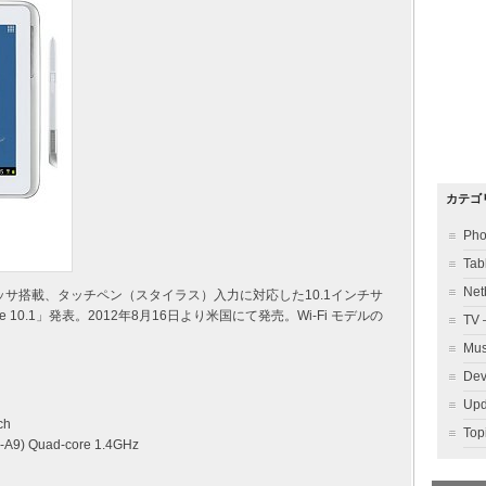
カテゴ
Ph
Ta
Ne
プロセッサ搭載、タッチペン（スタイラス）入力に対応した10.1インチサ
e 10.1」発表。2012年8月16日より米国にて発売。Wi-Fi モデルの
TV
Mu
Dev
Up
ch
To
-A9) Quad-core 1.4GHz