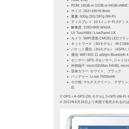
RAM: 2GB
ROM: 16GB or 32GB or 64GB eMMC
サイズ: 262×180×8.9mm
重量: 600g (3G) 597g (Wi-Fi)
ディスプレイ: 10.1インチ PLSデ
解像度: 1280×800 WXGA
UI: TouchWiz / LivePanel UX
カメラ: 5MP(背面 CMOS) LEDフラ
ネットワーク（3Gモデル）: W-CDMA(850/
パケット通信（3Gモデル）: HSPA+, E
通信: WiFi 802.11 a/b/g/n Bluetooth 4
センサー: GPS, Gセンサー, ジャ
外部端子: microSD(Max 64GB), m
筺体カラー: ホワイト、ブラック
バッテリー: Li-Ion 7000mAh
その他: マルチスクリーン、テザリング、
応
※ GPS = A-GPS (3G モデル), S-GPS (Wi-Fi
※ 2012年8月16日より米国で発売されるのは 