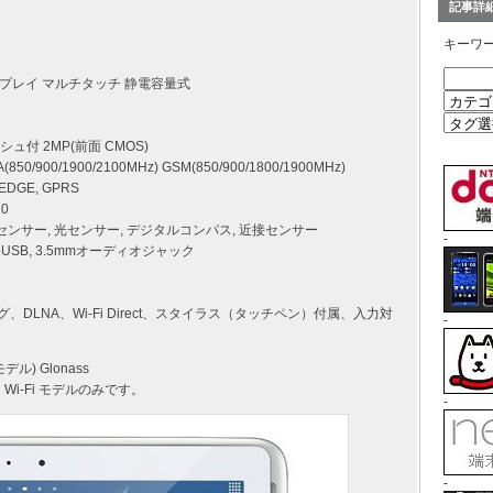
記事詳
キーワ
ィスプレイ マルチタッチ 静電容量式
ッシュ付 2MP(前面 CMOS)
900/1900/2100MHz) GSM(850/900/1800/1900MHz)
DGE, GPRS
.0
イロセンサー, 光センサー, デジタルコンパス, 近接センサー
-
icroUSB, 3.5mmオーディオジャック
DLNA、Wi-Fi Direct、スタイラス（タッチペン）付属、入力対
-
 モデル) Glonass
Wi-Fi モデルのみです。
-
-