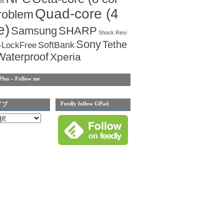
us
Quad-core (4
roblem
e)
Samsung
SHARP
Shock Resi
Sony
Tethe
SoftBank
-LockFree
Waterproof
Xperia
Plus – Follow me
Feedly follow GPad
イブ