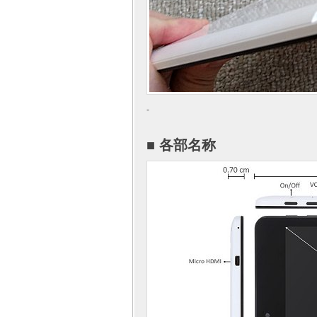
-
■ 各部名称