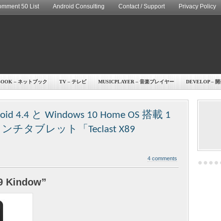
mment 50 List
Android Consulting
Contact / Support
Privacy Policy
BOOK – ネットブック
TV – テレビ
MUSICPLAYER – 音楽プレイヤー
DEVELOP – 
4.4 と Windows 10 Home OS 搭載 1
チタブレット「Teclast X89
4 comments
9 Kindow”