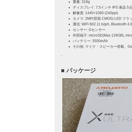
重量: 318g
ディスプレイ: 7.5インチ IPS 液晶
解像度: 1440×1080 (240ppi)
カメラ: 2MP(背面 CMOS) LED フラ
通信: WiFi 802.11 b/g/n, Bluetooth 4.
センサー: Gセンサー
外部端子: microSD(Max 128GB), m
バッテリー: 3500mAh
その他: マイク・スピーカー搭載、Googl
-
■ パッケージ