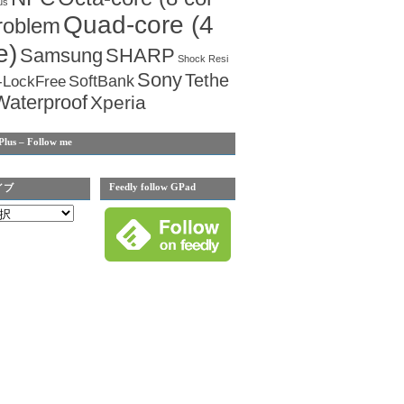
us
Quad-core (4
roblem
e)
Samsung
SHARP
Shock Resi
Sony
Tethe
SoftBank
-LockFree
Waterproof
Xperia
Plus – Follow me
Feedly follow GPad
イブ