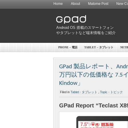
Home
About
Matome Post
New Co
Android OS 搭載のスマートフォン
やタブレットなど端末情報をご紹介
PHONE – 電話
TABLET – タブレット
NET
GPad 製品レポート、Android 
万円以下の低価格な 7.5イン
Kindow」
Filed in
Tablet - タブレット
,
Topic - トピック
GPad Report “Teclast X8