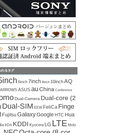
われるタグ
5inch
AQ
7inch
10inch
6inch
8inch
au
China
ASUS
ARROWS
Conference
como
Dual-core (2
Dual-Camera
Dual-SIM
Finge
)
FeliCa
EEW
t
Galaxy
Hua
Google
Fujitsu
HTC
LTE
KDDI
LG
dia
Kyocera
IrDA
Moto
Octa-core (8 cor
NFC