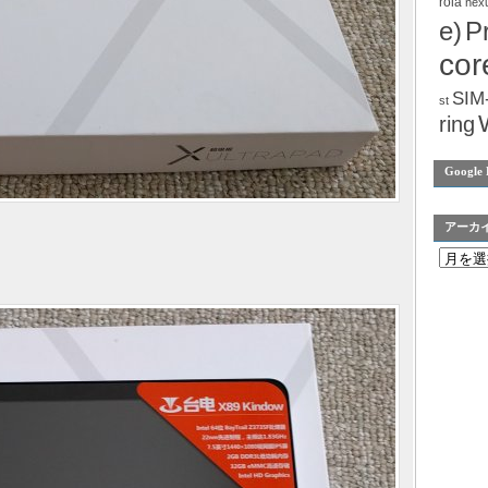
rola
nex
e)
P
cor
SIM
st
ring
Google 
アーカ