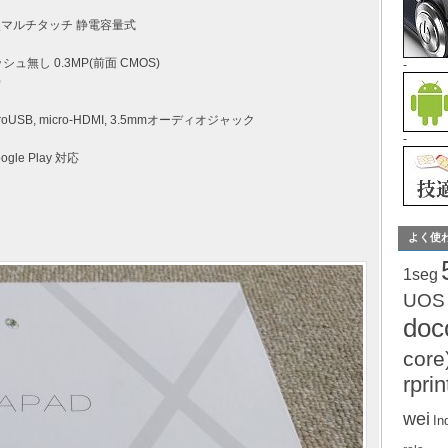
 5点マルチタッチ 静電容量式
ッシュ無し 0.3MP(前面 CMOS)
-
0
icroUSB, micro-HDMI, 3.5mmオーディオジャック
-
e Play 対応
よく使
1seg
UOS
do
core
rprin
wei
In