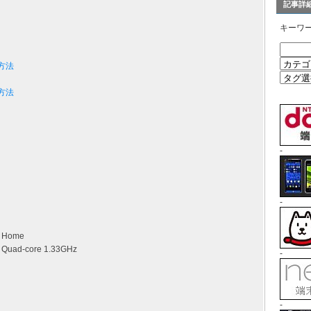
記事詳
キーワ
換方法
換方法
-
-
0 Home
T) Quad-core 1.33GHz
-
-