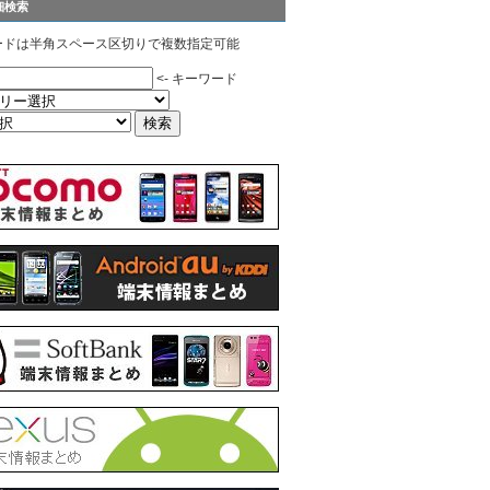
細検索
ードは半角スペース区切りで複数指定可能
<- キーワード