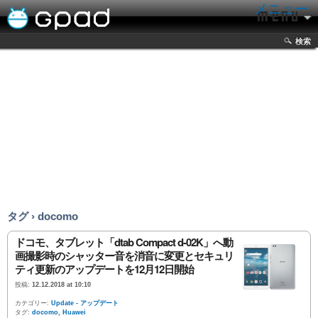
メニュー
検索
タグ › docomo
ドコモ、タブレット「dtab Compact d-02K」へ動
画撮影時のシャッター音を消音に変更とセキュリ
ティ更新のアップデートを12月12日開始
投稿:
12.12.2018 at 10:10
カテゴリー:
Update - アップデート
タグ:
docomo
,
Huawei