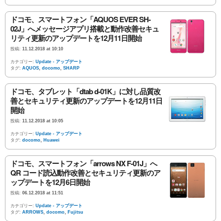
ドコモ、スマートフォン「AQUOS EVER SH-
02J」へメッセージアプリ搭載と動作改善セキュ
リティ更新のアップデートを12月11日開始
投稿:
11.12.2018 at 10:10
カテゴリー:
Update - アップデート
タグ:
AQUOS
,
docomo
,
SHARP
ドコモ、タブレット「dtab d-01K」に対し品質改
善とセキュリティ更新のアップデートを12月11日
開始
投稿:
11.12.2018 at 10:05
カテゴリー:
Update - アップデート
タグ:
docomo
,
Huawei
ドコモ、スマートフォン「arrows NX F-01J」へ
QR コード読込動作改善とセキュリティ更新のア
ップデートを12月6日開始
投稿:
06.12.2018 at 11:51
カテゴリー:
Update - アップデート
タグ:
ARROWS
,
docomo
,
Fujitsu