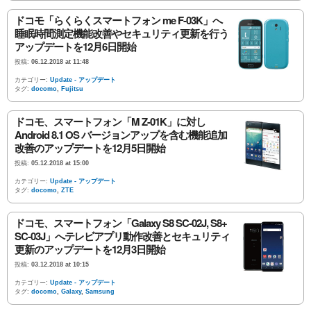
ドコモ「らくらくスマートフォン me F-03K」へ
睡眠時間測定機能改善やセキュリティ更新を行う
アップデートを12月6日開始
投稿:
06.12.2018 at 11:48
カテゴリー:
Update - アップデート
タグ:
docomo
,
Fujitsu
ドコモ、スマートフォン「M Z-01K」に対し
Android 8.1 OS バージョンアップを含む機能追加
改善のアップデートを12月5日開始
投稿:
05.12.2018 at 15:00
カテゴリー:
Update - アップデート
タグ:
docomo
,
ZTE
ドコモ、スマートフォン「Galaxy S8 SC-02J, S8+
SC-03J」へテレビアプリ動作改善とセキュリティ
更新のアップデートを12月3日開始
投稿:
03.12.2018 at 10:15
カテゴリー:
Update - アップデート
タグ:
docomo
,
Galaxy
,
Samsung