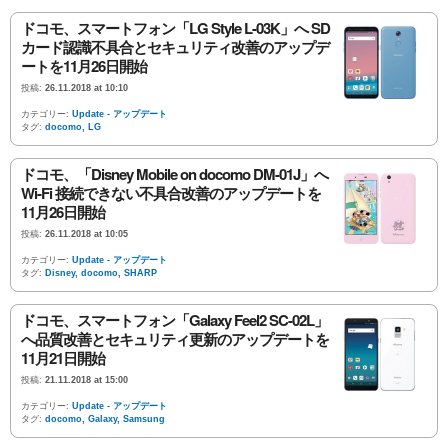
ドコモ、スマートフォン「LG Style L-03K」へ SD
カード認識不具合とセキュリティ改善のアップデ
ートを11月26日開始
投稿:
26.11.2018 at 10:10
カテゴリー:
Update - アップデート
タグ:
docomo
,
LG
ドコモ、「Disney Mobile on docomo DM-01J」へ
Wi-Fi 接続できない不具合改善のアップデートを
11月26日開始
投稿:
26.11.2018 at 10:05
カテゴリー:
Update - アップデート
タグ:
Disney
,
docomo
,
SHARP
ドコモ、スマートフォン「Galaxy Feel2 SC-02L」
へ品質改善とセキュリティ更新のアップデートを
11月21日開始
投稿:
21.11.2018 at 15:00
カテゴリー:
Update - アップデート
タグ:
docomo
,
Galaxy
,
Samsung