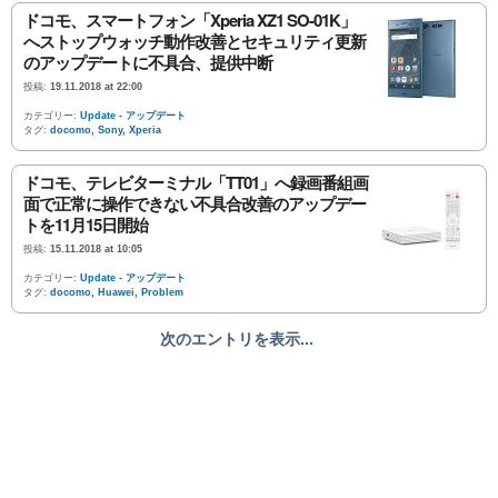
ドコモ、スマートフォン「Xperia XZ1 SO-01K」
へストップウォッチ動作改善とセキュリティ更新
のアップデートに不具合、提供中断
投稿:
19.11.2018 at 22:00
カテゴリー:
Update - アップデート
タグ:
docomo
,
Sony
,
Xperia
ドコモ、テレビターミナル「TT01」へ録画番組画
面で正常に操作できない不具合改善のアップデー
トを11月15日開始
投稿:
15.11.2018 at 10:05
カテゴリー:
Update - アップデート
タグ:
docomo
,
Huawei
,
Problem
次のエントリを表示...