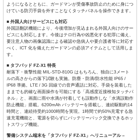
ようになるとともに、ガードマンが受傷事故防止のために身につ
けている防刃手袋を外すことなくタッチパネルを操作できます。
■ 外国人向けサービスにも対応
外国語翻訳機能により、今後増加が見込まれる外国人向けのサー
ビスにも対応します。今後はテロ行為や凶悪化する犯罪に備え、
要注意人物の画像認識による確認や急病人や要介護者等に対応す
べく、ICT 化を備えたガードマンの必須アイテムとして活用しま
す。
■ タフパッド FZ-X1 特長
耐落下・衝撃性能 MIL-STD-810G はもちろん、独自に3メート
ルの高さからの落下試験も実施。防塵・防滴/防水性能 IP65 /
IP68 準拠。LTE / 3G 回線での音声通話に対応。手袋を装着した
ままでも的確な画面操作を可能にする「高感度近接検知タッチパ
ネル」と、画面に雨や水滴が付着しても誤動作しな「水滴誤動作
防止機能」搭載。6200mAh バッテリーを搭載し、連続駆動約14
時間と、連続待受約1000時間を実現。1時間で約50%充電する急
速充電機能と、電源を切らずにバッテリーパック交換できるホッ
トスワップ機能。
警備システム端末を「タフパッド FZ-X1」へリニューアル –