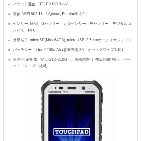
パケット通信: LTE, EV-DO Rev.A
通信: WiFi 802.11 a/b/g/n/ac, Bluetooth 4.0
センサー: GPS、Gセンサー、近接センサー、光センサー、デジタルコ
ンパス、NFC
外部端子: microSD(Max 64GB), microUSB, 3.5mmオーディオジャック
バッテリー: Li-Ion 6200mAh (急速充電 3A、ホットスワップ対応)
その他: 耐衝撃（MIL-STD-810G）、防水防塵（IP65/IP68)対応、バー
コードリーダー搭載