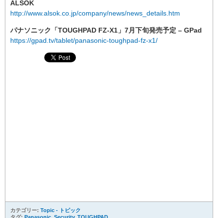
ALSOK
http://www.alsok.co.jp/company/news/news_details.htm
パナソニック「TOUGHPAD FZ-X1」7月下旬発売予定 – GPad
https://gpad.tv/tablet/panasonic-toughpad-fz-x1/
カテゴリー:
Topic - トピック
タグ:
Panasonic
,
Security
,
TOUGHPAD