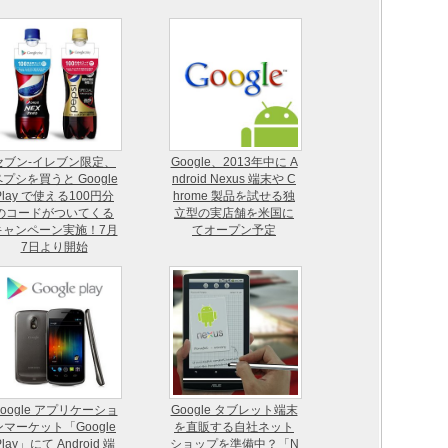
セブン-イレブン限定、
Google、2013年中に A
プシを買うと Google
ndroid Nexus 端末や C
Play で使える100円分
hrome 製品を試せる独
のコードがついてくる
立型の実店舗を米国に
キャンペーン実施！7月
てオープン予定
7日より開始
oogle アプリケーショ
Google タブレット端末
ンマーケット「Google
を直販する自社ネット
Play」にて Android 端
ショップを準備中？「N