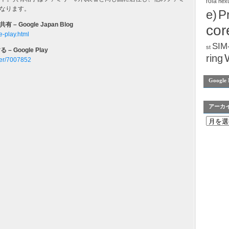
rola
nex
なります。
e)
P
oogle Japan Blog
cor
e-play.html
SIM
st
 Google Play
ring
wer/7007852
Google 
アーカ