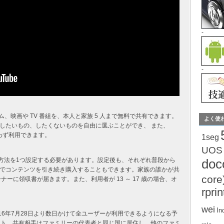
-
-
ゲーム、映画や TV 番組を、本人と家族 5 人まで無料で共有できます。
よく使
したいもの、したくないものを自由に選ぶことができ、 また、
を問わず利用できます。
1seg
UOS
re の決済方法を1つ設定する必要があります。設定後も、それぞれ普段から
do
でコンテンツを引き続き購入することもできます。家族の誰かが共
core
ーに領収書が届きます。また、利用者が 13 ～ 17 歳の場合、オ
rprin
wei
In
は2016年7月28日より数日かけて全ユーザーが利用できるようになる予
ート。共有相手はファミリーの代表者と同じ国に居住し、他のファミ