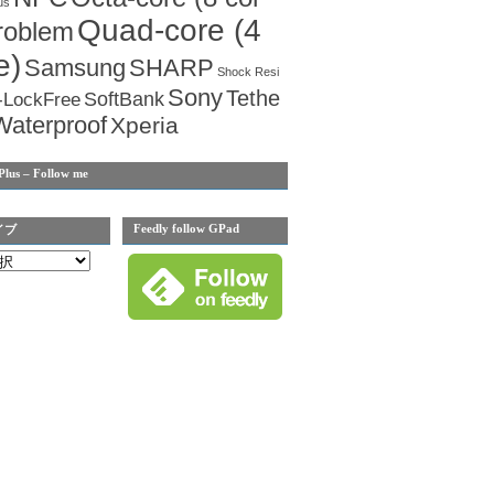
us
Quad-core (4
roblem
e)
Samsung
SHARP
Shock Resi
Sony
Tethe
SoftBank
-LockFree
Waterproof
Xperia
Plus – Follow me
Feedly follow GPad
イブ