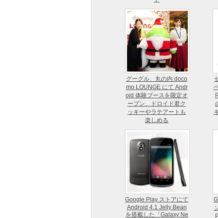
グーグル、丸の内 doco
mo LOUNGE にて Andr
ペ
oid 体験ブースを限定オ
ープン、ドロイド君ク
ッキーやラテアートも
楽しめる
Google Play ストアにて
G
Android 4.1 Jelly Bean
を搭載した「Galaxy Ne