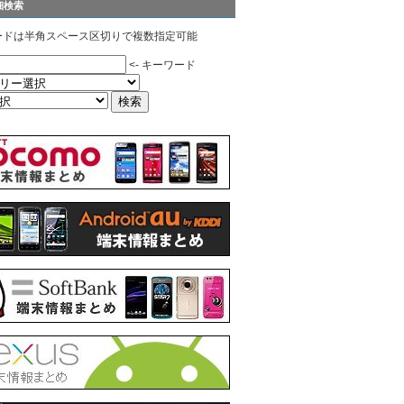
細検索
ードは半角スペース区切りで複数指定可能
<- キーワード