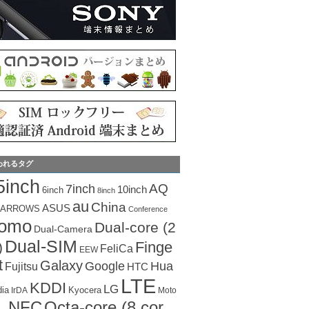
われるタグ
5inch
AQ
7inch
10inch
6inch
8inch
au
China
ASUS
ARROWS
Conference
como
Dual-core (2
Dual-Camera
Dual-SIM
Finge
)
FeliCa
EEW
t
Galaxy
Hua
Google
Fujitsu
HTC
LTE
KDDI
LG
dia
Kyocera
IrDA
Moto
Octa-core (8 cor
NFC