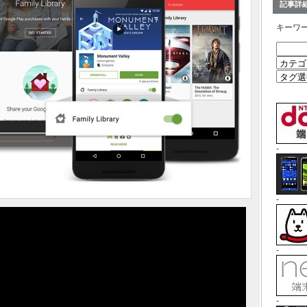
記事詳
キーワ
-
-
-
-