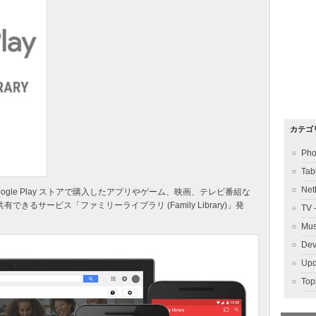
カテゴ
Ph
Ta
Ne
Google Play ストアで購入したアプリやゲーム、映画、テレビ番組な
るサービス「ファミリーライブラリ (Family Library)」発
TV
Mu
Dev
Up
To