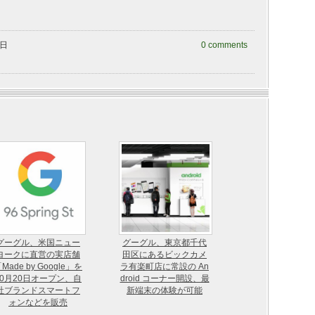
曜日
0 comments
グーグル、米国ニュー
グーグル、東京都千代
ヨークに直営の実店舗
田区にあるビックカメ
Made by Google」を
ラ有楽町店に常設の An
10月20日オープン、自
droid コーナー開設、最
社ブランドスマートフ
新端末の体験が可能
ォンなどを販売