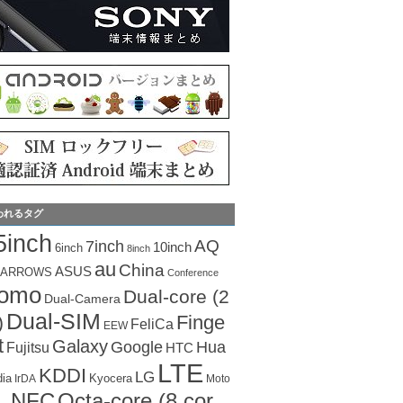
われるタグ
5inch
AQ
7inch
10inch
6inch
8inch
au
China
ASUS
ARROWS
Conference
como
Dual-core (2
Dual-Camera
Dual-SIM
Finge
)
FeliCa
EEW
t
Galaxy
Hua
Google
Fujitsu
HTC
LTE
KDDI
LG
dia
Kyocera
IrDA
Moto
Octa-core (8 cor
NFC