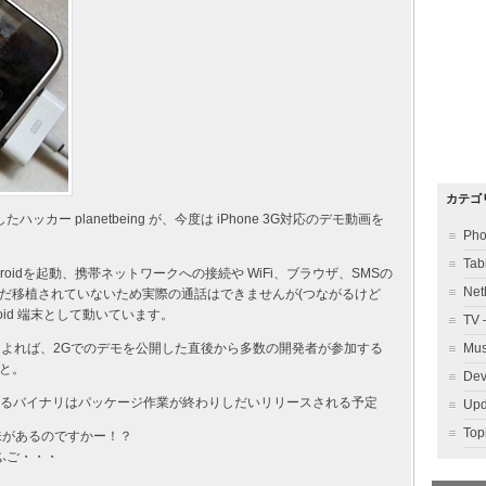
カテゴ
dを移植したハッカー planetbeing が、今度は iPhone 3G対応のデモ動画を
Ph
Ta
てAndroidを起動、携帯ネットワークへの接続や WiFi、ブラウザ、SMSの
Ne
だ移植されていないため実際の通話はできませんが(つながるけど
oid 端末として動いています。
TV
 Wang氏)によれば、2Gでのデモを公開した直後から多数の開発者が参加する
Mu
と。
Dev
ルできるバイナリはパッケージ作業が終わりしだいリリースされる予定
Up
To
意味があるのですかー！？
ごふご・・・