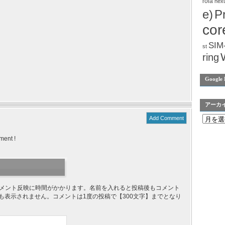
rola
nex
e)
P
cor
SIM
st
ring
Google 
アーカ
Add Comment
ment !
り、コメント反映に時間がかかります。名前を入れると投稿後もコメント
ても表示されません。コメントは1度の投稿で【300文字】までとなり