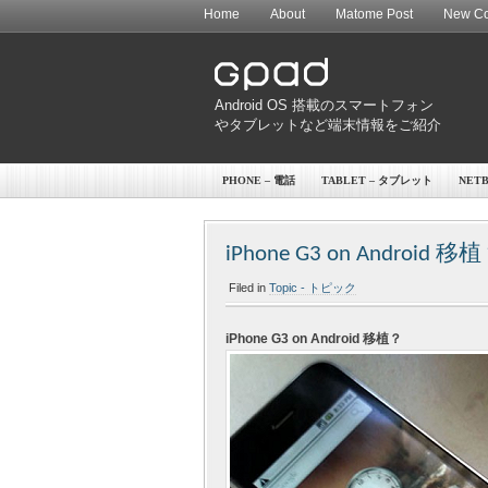
Home
About
Matome Post
New Co
Android OS 搭載のスマートフォン
やタブレットなど端末情報をご紹介
PHONE – 電話
TABLET – タブレット
NET
iPhone G3 on Android 移
Filed in
Topic - トピック
iPhone G3 on Android 移植？