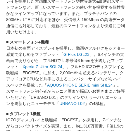
レイを採用した大画面スマートフォンや世界最大&最薄のスマー
トフォンなど、新しいスマートフォンの使い方を提案する個性豊
かなラインアップになっています。また、プラチナバンドの
800MHz LTE に対応するほか、受信最大 150Mbps の高速データ
通信にも対応しており、最新のスマートフォンをより快適にご利
用いただけます。
■ スマートフォン4機種
日本初の曲面ディスプレイを採用し、動画やフルセグをシアター
感覚で楽しめるファブレット「
G Flex LGL23
」。6.4インチの大
画面でありながら、フルHDで世界最薄6.5mmを実現したファブ
レット「
Xperia Z Ultra SOL24
」。フルHD IGZOディスプレイと
狭額縁「EDGEST」に加え、2,000mAhを超えるバッテリー、ク
アッドコアCPUなど片手に収まるコンパクトサイズながらハイ
スペックを搭載した「
AQUOS PHONE SERIE mini SHL24
」。
スマートフォン初心者からシニア層まで幅広いお客さまにご好評
いただいた「URBANO L01」のデザインやカラーバリエーショ
ンを刷新したニューモデル「
URBANO L02
」の4機種。
■ タブレット1機種
IGZOディスプレイと狭額縁「EDGEST」を採用し、7インチな
がらコンパクトサイズを実現。また、約1,310万画素、F値1.9の