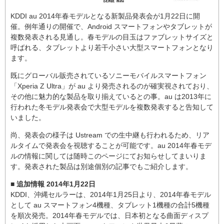
KDDI au 2014年春モデルとなる新製品発表会が1月22日に開
催。例年通りの開催で、Android スマートフォンやタブレットが
複数発表される見通し。春モデルの目玉はファブレットサイズと
呼ばれる、タブレットより若干小さい大型スマートフォンとなり
ます。
既にグローバル販売されているソニーモバイルスマートフォン
「Xperia Z Ultra」が au より発売されるのが確実視されており、
その他に魅力的な製品を取り揃えているとの事。au は2013年に
行われた冬モデル発表会で大型モデルを複数発表すると告知して
いました。
尚、発表会の様子は Ustream での生中継も行われるため、リア
ルタイムで発表会を視聴することが可能です。au 2014年春モデ
ルの情報に関しては随時このページにてお知らせしてまいりま
す。発表された製品は別途個別の記事でもご紹介します。
■ 追加情報 2014年1月22日
KDDI、沖縄セルラーは、2014年1月25日より、2014年春モデル
として au スマートフォン4機種、タブレット1機種の合計5機種
を順次発売。2014年春モデルでは、日本初となる曲面ディスプ