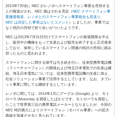
2013年7月頃に NEC がレノボへスマートフォン事業を売却する
との報道がされ、NEC 側はそれを否定（
NEC スマートフォン事
業撤退報道、レノボとのスマートフォン事業統合も見送り、
NEC は決定した事実はないとコメント
）しましたが、事業では
なく特許の売却で折り合いがついたようです。
NEC は2013年7月31日付けでスマートフォンの新規開発を中止
し、販売中の機種をもって生産および販売を終了すると正式発表
しており、保有しているスマートフォン関連の特許の売却に踏み
切ったものと思われます。
スマートフォンに関する保守は引き続き行い、従来型携帯電話機
（フィーチャーフォン）の開発および埼玉日本電気での生産は継
続。埼玉日本電気については、従来型携帯電話機の生産に加え、
社会ソリューション事業で活用するとしています。なお、タブレ
ット事業に関しても継続するとしています。
レノボに関しては、2014年1月にグーグル (Google) より、モト
ローラ (Motorola) を買収したばかりです。モトローラを買収し
たことで世界第三位の携帯電話メーカーとなりましたが、今回の
NEC 特許購入によりスマートフォン（モバイル事業）への拡大
路線を加速させると見られています。