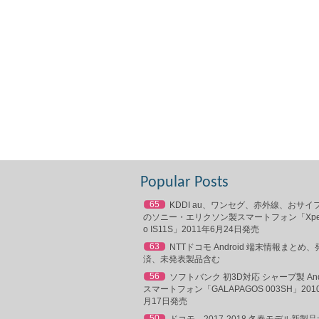
Popular Posts
65
KDDI au、ワンセグ、赤外線、おサイ
のソニー・エリクソン製スマートフォン「Xperia
o IS11S」2011年6月24日発売
63
NTTドコモ Android 端末情報まとめ、
済、未発表製品含む
56
ソフトバンク 初3D対応 シャープ製 Andr
スマートフォン「GALAPAGOS 003SH」201
月17日発売
50