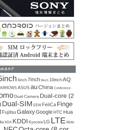
われるタグ
5inch
AQ
7inch
10inch
6inch
8inch
au
China
ASUS
ARROWS
Conference
como
Dual-core (2
Dual-Camera
Dual-SIM
Finge
)
FeliCa
EEW
t
Galaxy
Hua
Google
Fujitsu
HTC
LTE
KDDI
LG
dia
Kyocera
IrDA
Moto
Octa-core (8 cor
NFC