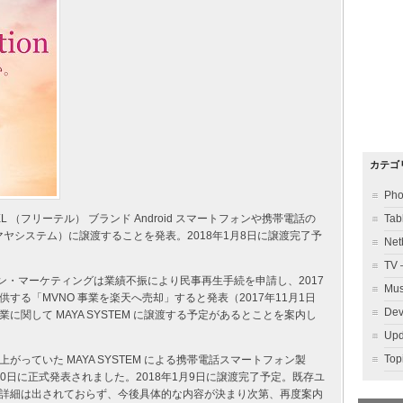
カテゴ
Ph
 （フリーテル） ブランド Android スマートフォンや携帯電話の
Ta
 （マヤシステム）に譲渡することを発表。2018年1月8日に譲渡完了予
Ne
TV
ワン・マーケティングは業績不振により民事再生手続を申請し、2017
Mu
提供する「MVNO 事業を楽天へ売却」すると発表（2017年11月1日
Dev
関して MAYA SYSTEM に譲渡する予定があるとことを案内し
Up
To
っていた MAYA SYSTEM による携帯電話スマートフォン製
30日に正式発表されました。2018年1月9日に譲渡完了予定。既存ユ
詳細は出されておらず、今後具体的な内容が決まり次第、再度案内