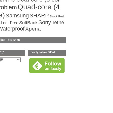
us
Quad-core (4
roblem
e)
Samsung
SHARP
Shock Resi
Sony
Tethe
SoftBank
-LockFree
Waterproof
Xperia
Plus – Follow me
Feedly follow GPad
イブ