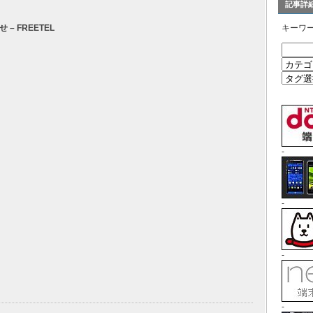
記事詳
 FREETEL
キーワ
-
-
-
-