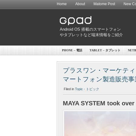
Home
About
Matome Post
New Co
Android OS 搭載のスマートフォン
やタブレットなど端末情報をご紹介
PHONE – 電話
TABLET – タブレット
NET
プラスワン・マーケティン
マートフォン製造販売事業を正
Filed in
Topic - トピック
MAYA SYSTEM took over 