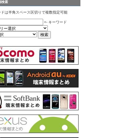
細検索
ードは半角スペース区切りで複数指定可能
<- キーワード