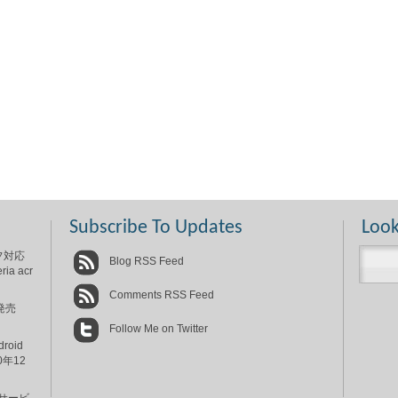
Subscribe To Updates
Look
フ対応
Blog RSS Feed
 acr
Comments RSS Feed
発売
Follow Me on Twitter
oid
0年12