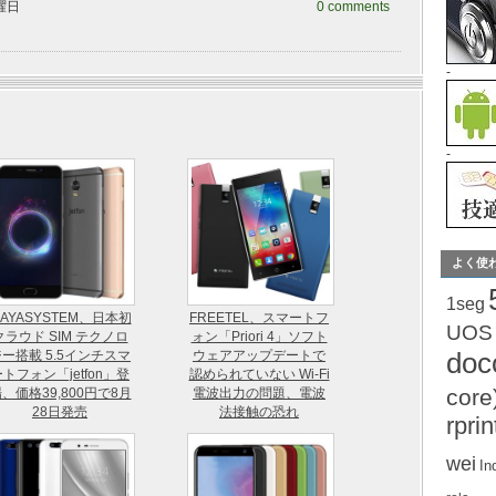
土曜日
0 comments
-
-
よく使
1seg
AYASYSTEM、日本初
FREETEL、スマートフ
UOS
クラウド SIM テクノロ
ォン「Priori 4」ソフト
do
ー搭載 5.5インチスマ
ウェアアップデートで
トフォン「jetfon」登
認められていない Wi-Fi
core
、価格39,800円で8月
電波出力の問題、電波
28日発売
法接触の恐れ
rprin
wei
In