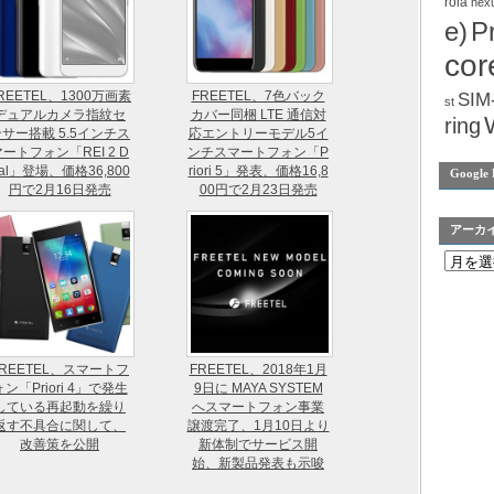
rola
nex
e)
P
cor
REETEL、1300万画素
FREETEL、7色バック
SIM
st
デュアルカメラ指紋セ
カバー同梱 LTE 通信対
ring
サー搭載 5.5インチス
応エントリーモデル5イ
ートフォン「REI 2 D
ンチスマートフォン「P
al」登場、価格36,800
riori 5」発表、価格16,8
Google 
円で2月16日発売
00円で2月23日発売
アーカ
FREETEL、スマートフ
FREETEL、2018年1月
ォン「Priori 4」で発生
9日に MAYA SYSTEM
している再起動を繰り
へスマートフォン事業
返す不具合に関して、
譲渡完了、1月10日より
改善策を公開
新体制でサービス開
始、新製品発表も示唆