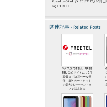
Posted by GPad @ 2017年12月30日 
Tags :
FREETEL
関連記事 - Related Posts
MAYA SYSTEM、FREE
M
TEL 公式サイトにて9月
30日まで決算セール開
ジ
催、SIM カードセット
ー
で最大95パーセントオ
場
フで端末販売