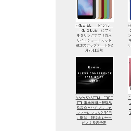
FREETEL、「Priori 5」
F
「REI 2 Dual」にフィ
ルタリングアプリ購入
ン
サイトショートカット
マ
追加のアップデートを2
u
月26日追加
MAYA SYSTEM、FREE
TEL 事業展開と新製品
発表会となるプレスカ
ンファレンスを2月9日
に開催、新端末やサー
ビスを発表予定