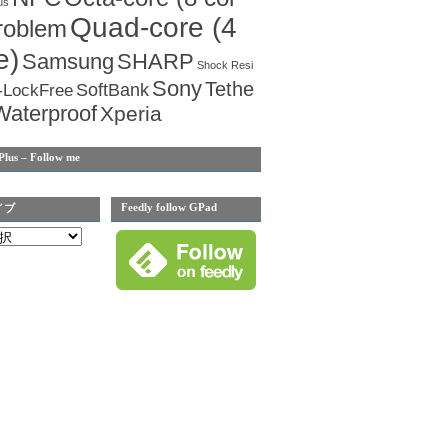
us
Quad-core (4
roblem
e)
Samsung
SHARP
Shock Resi
Sony
Tethe
SoftBank
-LockFree
Waterproof
Xperia
Plus – Follow me
Feedly follow GPad
イブ