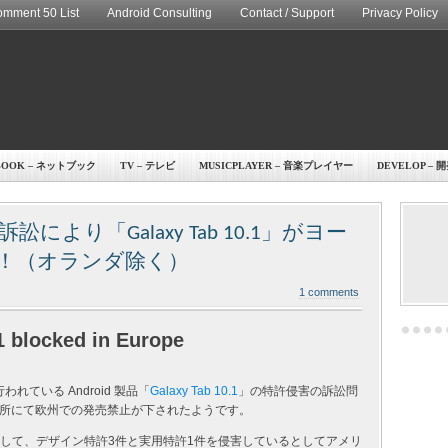
mment 50 List
Android Consulting
Contact / Support
Privacy Policy
BOOK – ネットブック
TV – テレビ
MUSICPLAYER – 音楽プレイヤー
DEVELOP – 
より「Galaxy Tab 10.1」がヨー
！（オランダ除く）
1 comments
 blocked in Europe
れている Android 製品「
Galaxy Tab 10.1
」の特許侵害の訴訟問
所にて欧州での発売禁止が下されたようです。
くに対して、デザイン特許3件と実用特許1件を侵害しているとしてアメリ