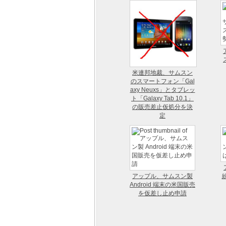
米連邦地裁、サムスン
のスマートフォン「Gal
axy Neuxs」とタブレッ
ト「Galaxy Tab 10.1」
の販売差止仮処分を決
定
アップル、サムスン製
Android 端末の米国販売
を仮差し止め申請