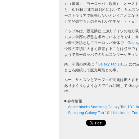
カ（米国）、ヨーロッパ（欧州）、オースト
と、8月3日に連邦裁判所において、サムス
ーストラリアで販売しないということになりました
して発売するとの事らしいですが・・・ｗ）
アップルは、販売禁止に加えドイツの地方裁判
ムスン幹部の収監を求めているそうです。今
ン側の敗訴としてヨーロッパ全体で「
Galaxy
今後の業績に大きく影響することは必至です
ようでヨーロッパでのサムスンマーケティン
尚、今回の判決は「
Galaxy Tab 10.1
」にの
ところ継続して販売可能との事。
んー、サムスンとアップルの問題は拡大する一方
ありまくりなようなのでこれに関して Goo
待）
■ 参考情報
・
Apple blocks Samsung Galaxy Tab 10.1 in
・
Samsung Galaxy Tab 10.1 blocked in Eur