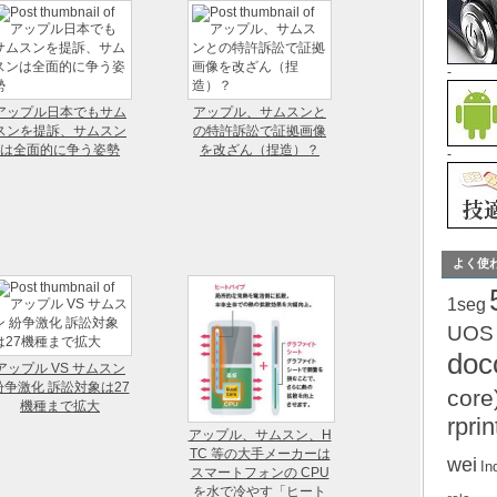
-
アップル日本でもサム
アップル、サムスンと
スンを提訴、サムスン
の特許訴訟で証拠画像
は全面的に争う姿勢
を改ざん（捏造）？
-
よく使
1seg
UOS
do
アップル VS サムスン
紛争激化 訴訟対象は27
core
機種まで拡大
rprin
アップル、サムスン、H
TC 等の大手メーカーは
wei
In
スマートフォンの CPU
を水で冷やす「ヒート