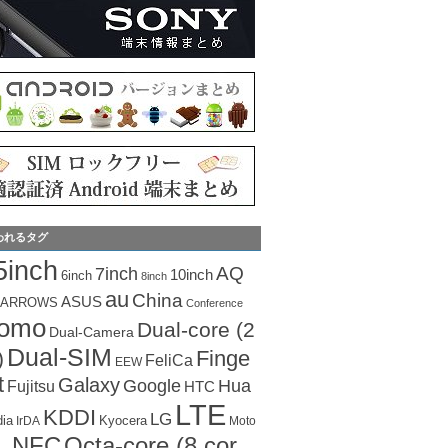
われるタグ
5inch
AQ
7inch
10inch
6inch
8inch
au
China
ASUS
ARROWS
Conference
como
Dual-core (2
Dual-Camera
Dual-SIM
Finge
)
FeliCa
EEW
t
Galaxy
Hua
Google
Fujitsu
HTC
LTE
KDDI
LG
dia
Kyocera
IrDA
Moto
Octa-core (8 cor
NFC