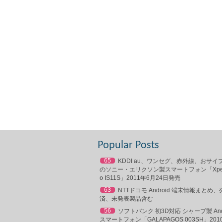
Popular Posts
65
KDDI au、ワンセグ、赤外線、おサイ
のソニー・エリクソン製スマートフォン「Xperia
o IS11S」2011年6月24日発売
63
NTTドコモ Android 端末情報まとめ、
済、未発表製品含む
56
ソフトバンク 初3D対応 シャープ製 Andr
スマートフォン「GALAPAGOS 003SH」201