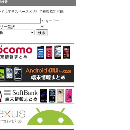
細検索
ードは半角スペース区切りで複数指定可能
<- キーワード