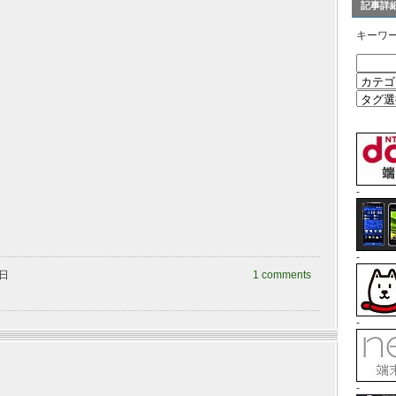
記事詳
キーワ
-
-
曜日
1 comments
-
-