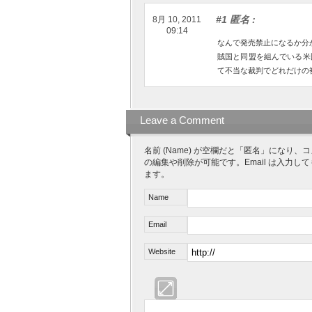
#1 匿名
:
8月 10, 2011
09:14
なんで発売禁止になるか分
賊国と同盟を組んでいる米
て不当な裁判でどれだけの
Leave a Comment
名前 (Name) が空欄だと「匿名」にな
の編集や削除が可能です。Email は入力し
ます。
Name
Email
Website