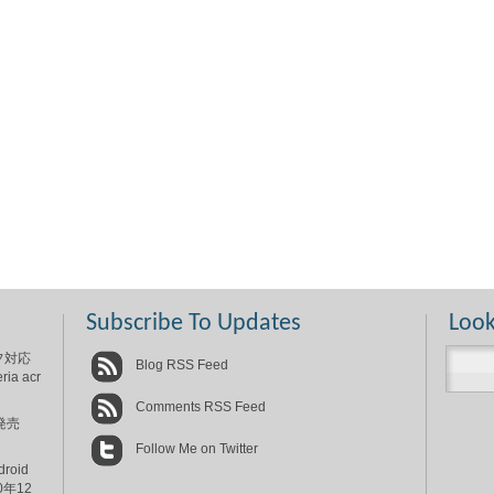
Subscribe To Updates
Look
フ対応
Blog RSS Feed
 acr
Comments RSS Feed
発売
Follow Me on Twitter
oid
0年12