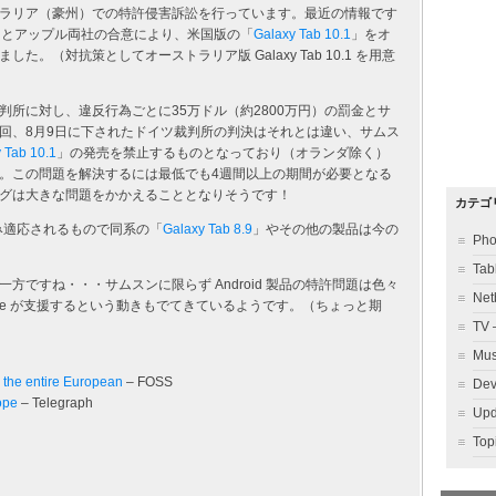
ラリア（豪州）での特許侵害訴訟を行っています。最近の情報です
ンとアップル両社の合意により、米国版の「
Galaxy Tab 10.1
」をオ
。（対抗策としてオーストラリア版 Galaxy Tab 10.1 を用意
所に対し、違反行為ごとに35万ドル（約2800万円）の罰金とサ
回、8月9日に下されたドイツ裁判所の判決はそれとは違い、サムス
 Tab 10.1
」の発売を禁止するものとなっており（オランダ除く）
。この問題を解決するには最低でも4週間以上の期間が必要となる
グは大きな問題をかかえることとなりそうです！
カテゴ
み適応されるもので同系の「
Galaxy Tab 8.9
」やその他の製品は今の
Ph
Ta
ですね・・・サムスンに限らず Android 製品の特許問題は色々
Ne
gle が支援するという動きもでてきているようです。（ちょっと期
TV
Mu
 the entire European
– FOSS
Dev
ope
– Telegraph
Up
To