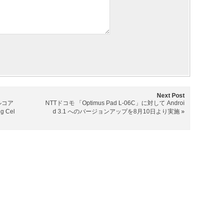
Next Post
アルコア
NTTドコモ 「Optimus Pad L-06C」に対して Androi
 Cel
d 3.1 へのバージョンアップを8月10日より実施
»