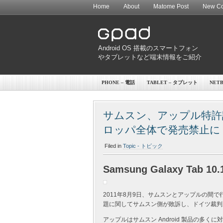
Home
About
Matome Post
New Co
Android OS 搭載のスマートフォン
やタブレットなど端末情報をご紹介
PHONE – 電話
TABLET – タブレット
NET
サムスン、アップル特許訴訟に
ロッパ全体で発売禁止に
Filed in
Topic - トピック
Samsung Galaxy Tab 10.1
2011年8月9日、サムスンとアップルの間で行わ
題に関してサムスン側が敗訴し、ドイツ裁判
アップルはサムスン Android 製品の多