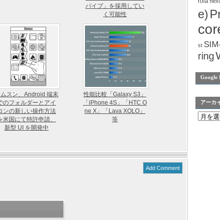
rola
nex
パイプ」を採用してい
e)
P
く可能性
cor
SIM
st
ring
Google 
ムスン、Android 端末
性能比較「Galaxy S3」
でのフォルダーとアイ
「iPhone 4S」「HTC O
アーカ
コンの新しい操作方法
ne X」「Lava XOLO」
を米国にて特許申請、
等
新型 UI を開発中
Add Comment