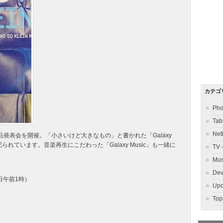
カテゴ
Ph
Ta
Ne
製品発表会を開催。「小さいけど大きなもの」と書かれた「Galaxy
配られています。音楽再生にこだわった「Galaxy Music」も一緒に
TV
Mu
Dev
2日午前1時）
Up
To