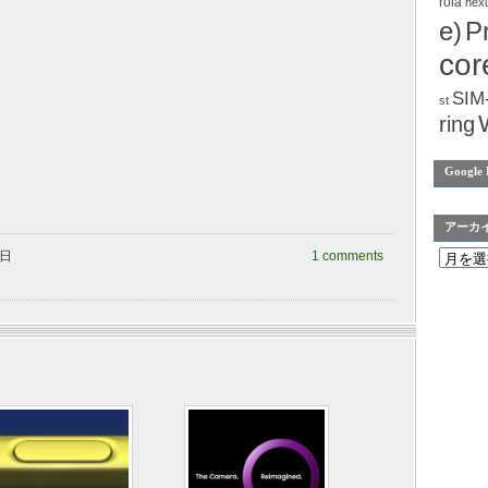
rola
nex
e)
P
cor
SIM
st
ring
Google 
アーカ
曜日
1 comments