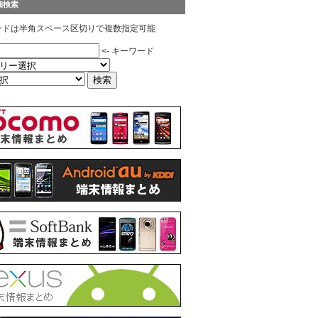
細検索
ードは半角スペース区切りで複数指定可能
<- キーワード