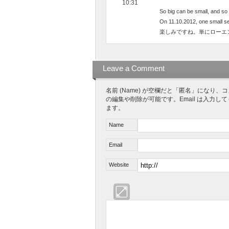
10:31
So big can be small, and so 
On 11.10.2012, one small s
楽しみですね。単にローエ
Leave a Comment
名前 (Name) が空欄だと「匿名」にな
の編集や削除が可能です。Email は入力し
ます。
Name
Email
Website