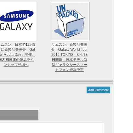
サムスン、日本で12月8
サムスン、新製品発表
日に新製品発表会「Gal
会「Galaxy World Tour
xy Media Day」開催、
2015 TOKYO」を4月8
国内初披露の製品ライ
日開催、日本モデル新
ンナップ登場へ
型ギャラクシースマー
トフォン登場予定
Add Comment