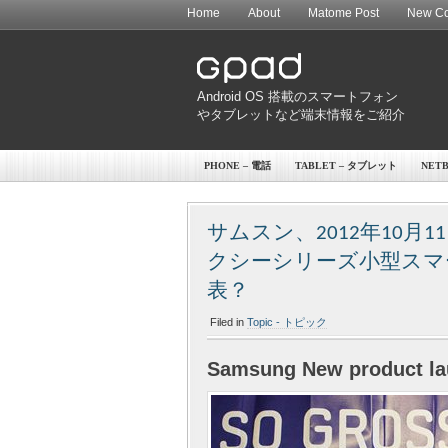
Home
About
Matome Post
New Co
Android OS 搭載のスマートフォン
やタブレットなど端末情報をご紹介
PHONE – 電話
TABLET – タブレット
NET
サムスン、2012年10
クシーシリーズ小型スマートフォ
表？
Filed in
Topic - トピック
Samsung New product la