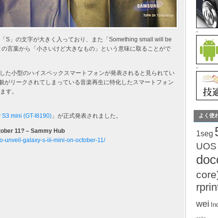
-
」の文字が大きく入っており、また「Something small will be
ttle sensation.」との言葉から「小さいけど大きなもの」という意味に取ることがで
-
した小型のハイスペックスマートフォンが発表されると見られてい
に、既に全貌がリークされてしまっている音楽再生に特化したスマートフォン
ます。
 S3 mini (GT-I8190)
」が正式発表されました。
よく使
October 11? – Sammy Hub
1seg
unveil-galaxy-s-iii-mini-on-october-11/
UOS
do
core
rprin
wei
In