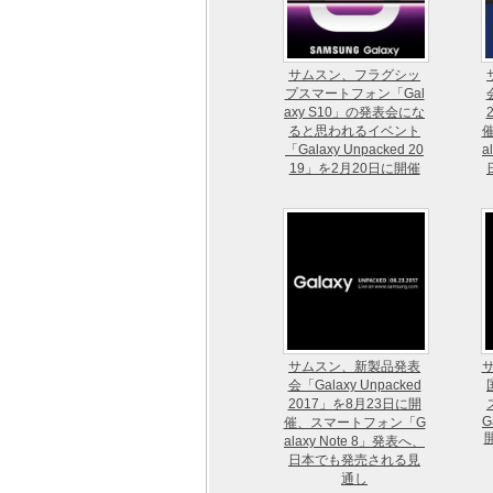
サムスン、フラグシッ
プスマートフォン「Gal
axy S10」の発表会にな
ると思われるイベント
「Galaxy Unpacked 20
a
19」を2月20日に開催
サムスン、新製品発表
会「Galaxy Unpacked
2017」を8月23日に開
G
催、スマートフォン「G
開
alaxy Note 8」発表へ、
日本でも発売される見
通し