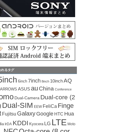
われるタグ
5inch
AQ
7inch
10inch
6inch
8inch
au
China
ASUS
ARROWS
Conference
como
Dual-core (2
Dual-Camera
Dual-SIM
Finge
)
FeliCa
EEW
t
Galaxy
Hua
Google
Fujitsu
HTC
LTE
KDDI
LG
dia
Kyocera
IrDA
Moto
Octa-core (8 cor
NFC