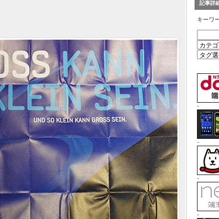
記事詳
キーワ
-
-
-
-