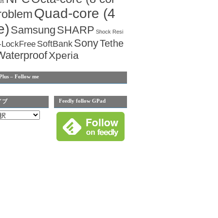
us
Quad-core (4
roblem
e)
Samsung
SHARP
Shock Resi
Sony
Tethe
SoftBank
-LockFree
Waterproof
Xperia
Plus – Follow me
Feedly follow GPad
イブ