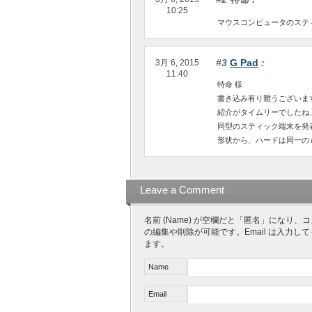
10:25
マウスコンピュータのステ
#3
G Pad
:
3月 6, 2015
11:40
特命 様
書き込み有り難うございま
紹介がタイムリーでしたね、まさ
同型のスティック端末を発
形状から、ハードは同一の
Leave a Comment
名前 (Name) が空欄だと「匿名」にな
の編集や削除が可能です。Email は入力し
ます。
Name
Email