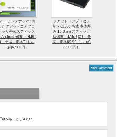
Wi-Fi アンテナを2つ備
クアッドコアプロセッ
えたクアッドコアプロ
サ RK3188 搭載 本体厚
セッサ搭載スティック
み 10.8mm スティック
 Android 端末「DM91
型端末「iMito QX1」発
8」登場、価格71ドル
売、価格89.99ドル（約
（約6,900円）
8,900円）
Add Comment
詳細がもっとしりたい。