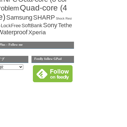
us
Quad-core (4
roblem
e)
Samsung
SHARP
Shock Resi
Sony
Tethe
SoftBank
-LockFree
Waterproof
Xperia
Plus – Follow me
Feedly follow GPad
イブ