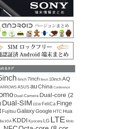
われるタグ
5inch
AQ
7inch
10inch
6inch
8inch
au
China
ASUS
ARROWS
Conference
como
Dual-core (2
Dual-Camera
Dual-SIM
Finge
)
FeliCa
EEW
t
Galaxy
Hua
Google
Fujitsu
HTC
LTE
KDDI
LG
dia
Kyocera
IrDA
Moto
Octa-core (8 cor
NFC