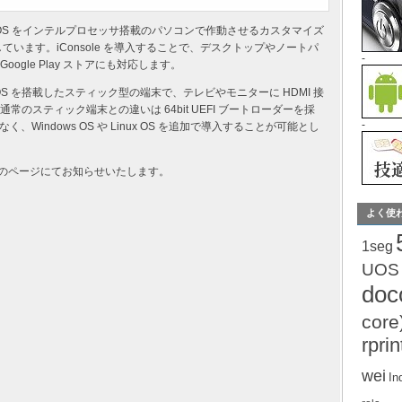
 Android OS をインテルプロセッサ搭載のパソコンで作動させるカスタマイズ
提供しています。iConsole を導入することで、デスクトップやノートパ
-
oogle Play ストアにも対応します。
nsole OS を搭載したスティック型の端末で、テレビやモニターに HDMI 接
。通常のスティック端末との違いは 64bit UEFI ブートローダーを採
-
なく、Windows OS や Linux OS を追加で導入することが可能とし
随時このページにてお知らせいたします。
よく使
1seg
UOS
do
core
rprin
wei
In