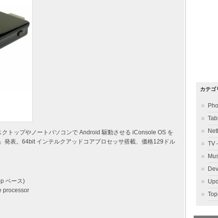
カテゴ
Ph
Ta
Ne
デスクトップやノートパソコンで Android 駆動させる iConsole OS を
cro」発表。64bit インテルクアッドコアプロセッサ搭載、価格129ドル
TV
Mu
Dev
ipop ベース)
Up
e processor
To