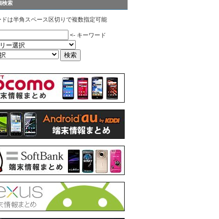
細検索
ードは半角スペース区切りで複数指定可能
<- キーワード