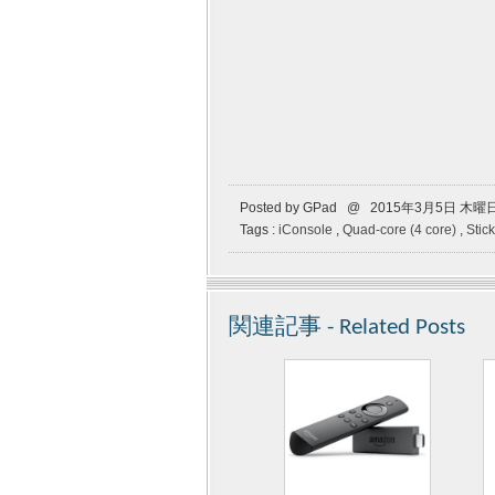
Posted by GPad @ 2015年3月5日 木曜
Tags :
iConsole
,
Quad-core (4 core)
,
Stic
関連記事 - Related Posts