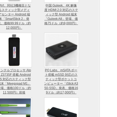
FAVI、同社3機種目とな
中国 Guleek、4K 解像
るスティック型メディ
度 HDMI 2.0 対応のステ
アセンター Android 端
ィック型 Android 端末
末「SmartStick 2」発
「Guleek A8」登場、価
表、価格99.99ドル（約
格75ドル（約9,000円）
12,000円）
ンテルプロセッサ Ato
PQ Labs、mSATA ポー
 Z3735F 搭載 Android
ト搭載 mSSD 対応のス
OS 対応のスティック型
ティック型ポケットコ
末「Meegopad M1」
ンピューター「iStick A3
登場、価格100ドル（約
50-SSD」発表、価格16
11,500円）前後
9ドル（約17,000円）