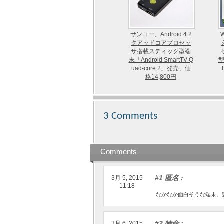
サンコー、Android 4.2
クアッドコアプロセッ
サ搭載スティック型端
末「Android SmartTV Q
型
uad-core 2」発売、価
格14,800円
3 Comments
Comments
#1 匿名
:
3月 5, 2015
11:18
なかなか面白そうな端末。
#2 特命
:
3月 6, 2015