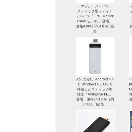
アマゾン・ジャパン、
スティック型メディア
デバイス「Fire TV Stick
(New モデル)」登場、
価格4,980円で4月6日発
売
Aoluguya、Android 4.4
イ
と Windows 8.1 OS を
m
搭載したスティック型
端末「Aoluguya M1」
端
登場、価格140ドル（約
17,000円前後）