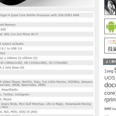
-
-
よく使
1seg
UOS
do
core
rprin
wei
In