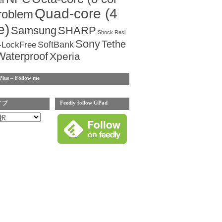
us
Quad-core (4
roblem
e)
Samsung
SHARP
Shock Resi
Sony
Tethe
SoftBank
-LockFree
Waterproof
Xperia
Plus – Follow me
Feedly follow GPad
イブ