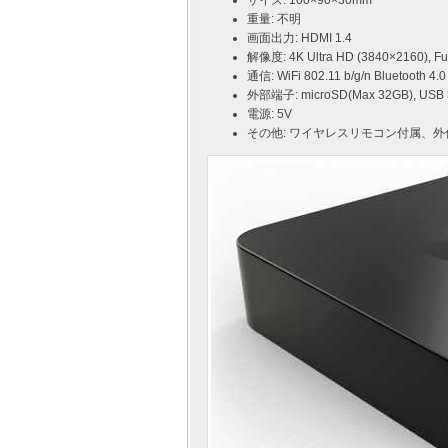
サイズ: 100×90×30mm
重量: 不明
画面出力: HDMI 1.4
解像度: 4K Ultra HD (3840×2160), Fu
通信: WiFi 802.11 b/g/n Bluetooth 4.
外部端子: microSD(Max 32GB), USB 3
電源: 5V
その他: ワイヤレスリモコン付属、外付け