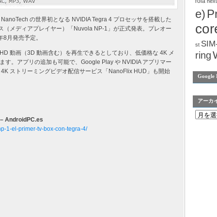
rola
nex
e)
P
Tech の世界初となる NVIDIA Tegra 4 プロセッサを搭載した
cor
レビボックス（メディアプレイヤー）「Nuvola NP-1」が正式発表。プレオー
3年8月発売予定。
SIM
st
ltra HD 動画（3D 動画含む）を再生できるとしており、低価格な 4K メ
ring
プリの追加も可能で、Google Play や NVIDIA アプリマー
には 4K ストリーミングビデオ配信サービス「NanoFlix HUD」も開始
Google 
アーカ
 – AndroidPC.es
p-1-el-primer-tv-box-con-tegra-4/