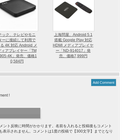
テック、テレビやモニ
上海問屋、Android 5.1
ターに接続して利用で
搭載 Google Play 対応
る 4K 対応 Android メ
HDMI メディアプレイヤ
ディアプレイヤー「TM
ー「ND-914017」発
905-4K」発売、価格1
売、価格7,999円
0,584円
Add Comment
ment !
り、コメント反映に時間がかかります。名前を入れると投稿後もコメント
ても表示されません。コメントは1度の投稿で【300文字】までとなり