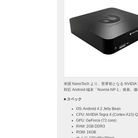
米国 NanoTech より、世界初となる NVIDIA
対応 Android 端末「Nuvola NP-1」
■ スペック
OS: Android 4.2 Jelly Bean
CPU: NVIDIA Tegra 4 (Cortex-A15) Q
GPU: GeForce (72 core)
RAM: 2GB DDR3
ROM: 16GB