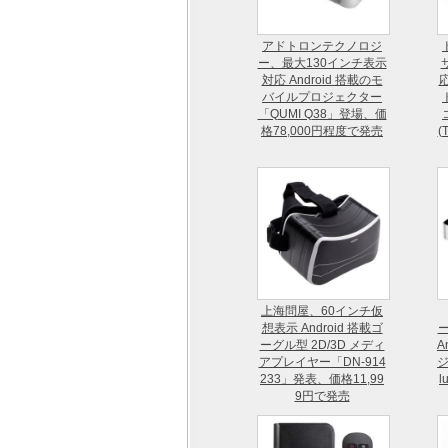
アドトロンテクノロジ
ー、最大130インチ表示
対応 Android 搭載のモ
応
バイルプロジェクター
「QUMI Q38」登場、価
格78,000円程度で発売
(
上海問屋、60インチ仮
想表示 Android 搭載ゴ
ーグル型 2D/3D メディ
A
アプレイヤー「DN-914
ジ
233」発表、価格11,99
l
9円で発売