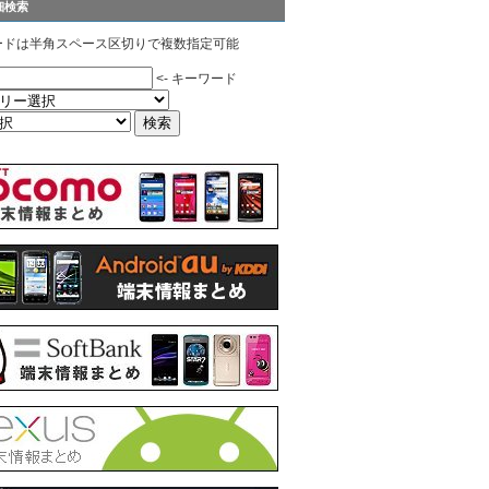
細検索
ードは半角スペース区切りで複数指定可能
<- キーワード