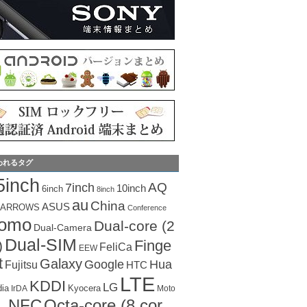
われるタグ
5inch
AQ
7inch
10inch
6inch
8inch
au
China
ASUS
ARROWS
Conference
como
Dual-core (2
Dual-Camera
Dual-SIM
Finge
)
FeliCa
EEW
t
Galaxy
Hua
Google
Fujitsu
HTC
LTE
KDDI
LG
dia
Kyocera
IrDA
Moto
Octa-core (8 cor
NFC