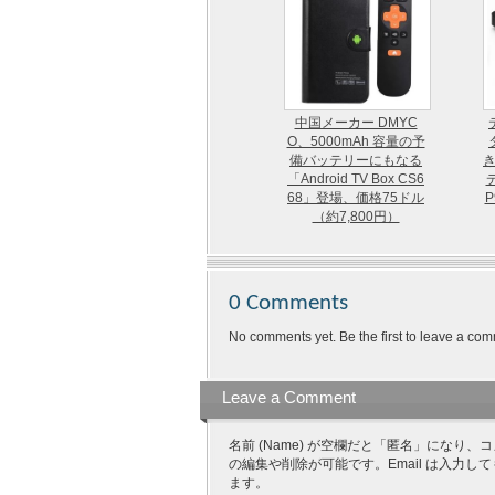
中国メーカー DMYC
O、5000mAh 容量の予
備バッテリーにもなる
き
「Android TV Box CS6
68」登場、価格75ドル
P
（約7,800円）
0 Comments
No comments yet. Be the first to leave a com
Leave a Comment
名前 (Name) が空欄だと「匿名」にな
の編集や削除が可能です。Email は入力し
ます。