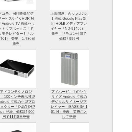
ドコモ、同社映像配信
上海問屋、Android 6.0.
サービスや 4K HDR 対
1 搭載 Google Play 対
 Android TV 搭載セッ
応 HDMI メディアプレ
トトップボックス「ド
イヤー「ND-914568」
コモテレビターミナル
発売、リモコン付属で
TT01)」登場、1月30日
価格7,999円
発売
アドロンテクノロジ
アイハーゼ、手のひら
ー、100インチ表示可能
サイズ Android 搭載の
ndroid 搭載の小型プロ
デジタルサイネージプ
ェクター「QUMI Q3P
レイヤー「iBASE SA-1
us」登場、価格54,900
01-N」発表、業務用と
円で11月8日発売
して発売