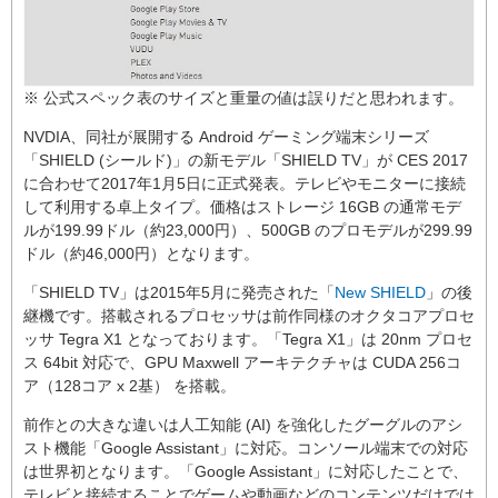
※ 公式スペック表のサイズと重量の値は誤りだと思われます。
NVDIA、同社が展開する Android ゲーミング端末シリーズ
「SHIELD (シールド)」の新モデル「SHIELD TV」が CES 2017
に合わせて2017年1月5日に正式発表。テレビやモニターに接続
して利用する卓上タイプ。価格はストレージ 16GB の通常モデ
ルが199.99ドル（約23,000円）、500GB のプロモデルが299.99
ドル（約46,000円）となります。
「SHIELD TV」は2015年5月に発売された「
New SHIELD
」の後
継機です。搭載されるプロセッサは前作同様のオクタコアプロセ
ッサ Tegra X1 となっております。「Tegra X1」は 20nm プロセ
ス 64bit 対応で、GPU Maxwell アーキテクチャは CUDA 256コ
ア（128コア x 2基） を搭載。
前作との大きな違いは人工知能 (AI) を強化したグーグルのアシ
スト機能「Google Assistant」に対応。コンソール端末での対応
は世界初となります。「Google Assistant」に対応したことで、
テレビと接続することでゲームや動画などのコンテンツだけでは