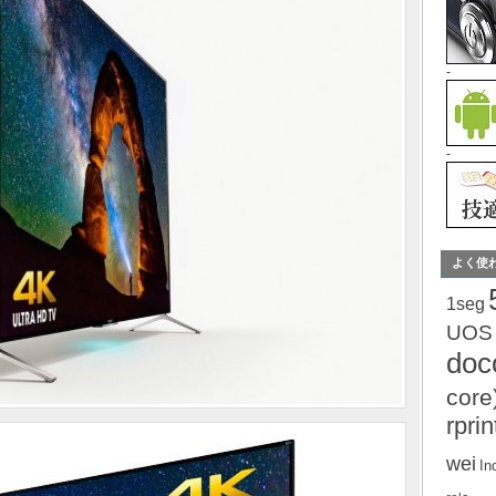
-
-
よく使
1seg
UOS
do
core
rprin
wei
In