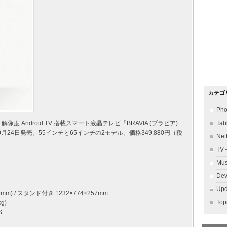
カテゴ
Ph
解像度 Android TV 搭載スマート液晶テレビ「BRAVIA (ブラビア)
Ta
0月24日発売。55インチと65インチの2モデル。価格349,880円（税
Ne
TV
Mu
Dev
Up
9mm) / スタンド付き 1232×774×257mm
To
g)
S