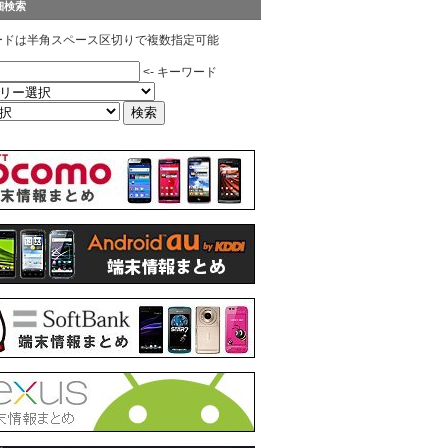
細検索
ードは半角スペース区切りで複数指定可能
<- キーワード