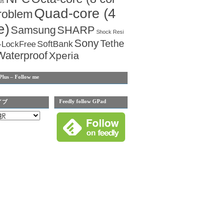
us
Quad-core (4
roblem
e)
Samsung
SHARP
Shock Resi
Sony
Tethe
SoftBank
-LockFree
Waterproof
Xperia
Plus – Follow me
Feedly follow GPad
イブ