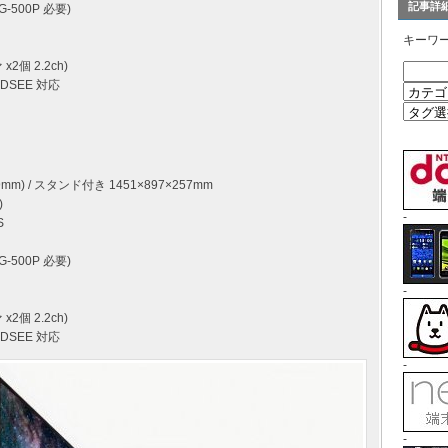
記事詳
-500P 必要)
キーワ
2個 2.2ch)
y、DSEE 対応
9mm) / スタンド付き 1451×897×257mm
)
-
S
-500P 必要)
-
2個 2.2ch)
y、DSEE 対応
-
-