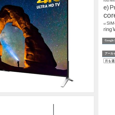
rola
nex
e)
P
cor
SIM
st
ring
Google 
アーカ