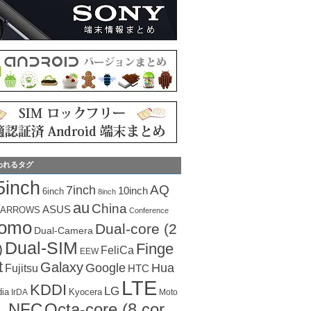
われるタグ
5inch
AQ
7inch
10inch
6inch
8inch
au
China
ASUS
ARROWS
Conference
como
Dual-core (2
Dual-Camera
Dual-SIM
Finge
)
FeliCa
EEW
t
Galaxy
Hua
Google
Fujitsu
HTC
LTE
KDDI
LG
dia
Kyocera
IrDA
Moto
Octa-core (8 cor
NFC