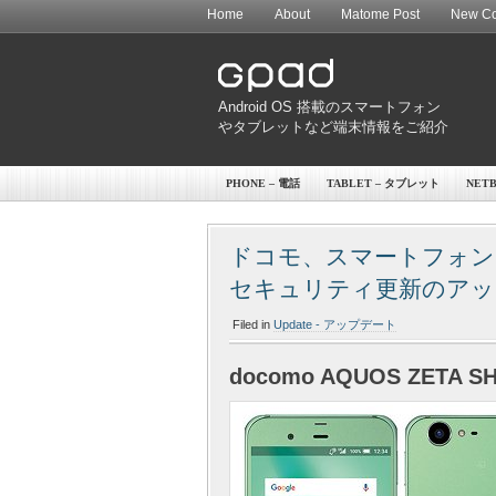
Home
About
Matome Post
New Co
Android OS 搭載のスマートフォン
やタブレットなど端末情報をご紹介
PHONE – 電話
TABLET – タブレット
NET
ドコモ、スマートフォン「AQ
セキュリティ更新のアッ
Filed in
Update - アップデート
docomo AQUOS ZETA SH-