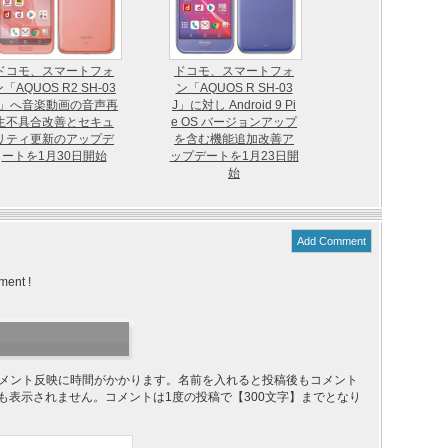
ドコモ、スマートフォ
ドコモ、スマートフォ
「AQUOS R2 SH-03
ン「AQUOS R SH-03
K」へ音楽動画の音声再
J」に対し Android 9 Pi
生不具合改善とセキュ
e OS バージョンアップ
リティ更新のアップデ
を含む機能追加改善ア
ートを1月30日開始
ップデートを1月23日開
始
Add Comment
ment !
り、コメント反映に時間がかかります。名前を入れると投稿後もコメント
ても表示されません。コメントは1度の投稿で【300文字】までとなり