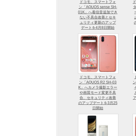
ドコモ、スマートフォ
ド
ン「AQUOS sense SH-
タ
01K」へ着信音追加でき
ない不具合改善とセキ
ュリティ更新のアップ
デートを4月8日開始
ドコモ、スマートフォ
ン「AQUOS R2 SH-03
ン
K」へカメラ撮影エラー
や画質モード変更不具
合、セキュリティ改善
のアップデートを3月25
日開始