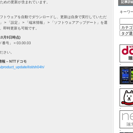
くための更新が含まれています。
記事詳
キーワ
フトウェアを自動でダウンロードし、更新は自身で実行していただ
> 「設定」 > 「端末情報」 > 「ソフトウェアアップデート」を選
、即時更新も可能です。
10月9日時点)
号」 = 03.00.03
ださい。
情報 – NTTドコモ
-
n/product_update/list/sh04h/
-
-
-