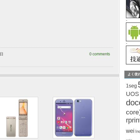
-
-
曜日
0 comments
よく使
1seg
UOS
do
core
rprin
wei
In