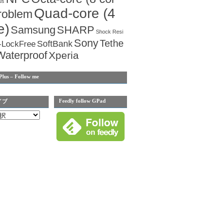
us
Quad-core (4
roblem
e)
Samsung
SHARP
Shock Resi
Sony
Tethe
SoftBank
-LockFree
Waterproof
Xperia
Plus – Follow me
Feedly follow GPad
イブ