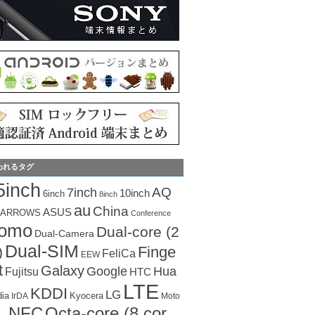
われるタグ
5inch
AQ
7inch
10inch
6inch
8inch
au
China
ASUS
ARROWS
Conference
como
Dual-core (2
Dual-Camera
Dual-SIM
Finge
)
FeliCa
EEW
t
Galaxy
Hua
Google
Fujitsu
HTC
LTE
KDDI
LG
dia
Kyocera
IrDA
Moto
Octa-core (8 cor
NFC