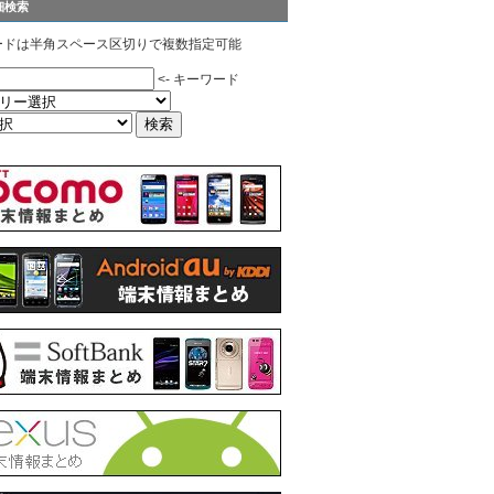
細検索
ードは半角スペース区切りで複数指定可能
<- キーワード