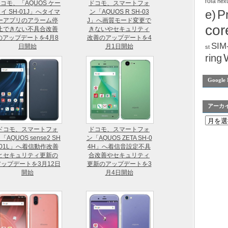
rola
nex
コモ、「AQUOS ケー
ドコモ、スマートフォ
e)
P
イ SH-01J」へタイマ
ン「AQUOS R SH-03
ーアプリのアラーム停
J」へ画質モード変更で
cor
止できない不具合改善
きないやセキュリティ
のアップデートを4月8
改善のアップデートを4
SIM
日開始
月1日開始
st
ring
Google 
アーカ
ドコモ、スマートフォ
ドコモ、スマートフォ
「AQUOS sense2 SH
ン「AQUOS ZETA SH-0
-01L」へ着信動作改善
4H」へ着信音設定不具
とセキュリティ更新の
合改善やセキュリティ
アップデートを3月12日
更新のアップデートを3
開始
月4日開始