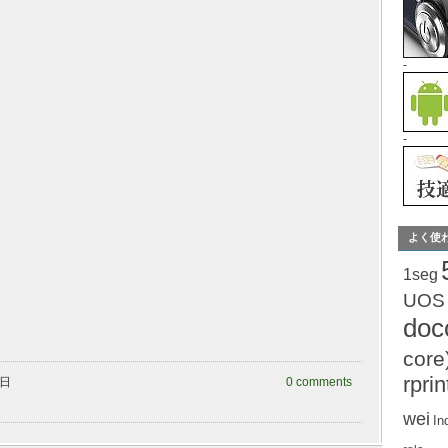
-
-
よく使
1seg
UOS
do
core
rprin
曜日
0 comments
wei
In