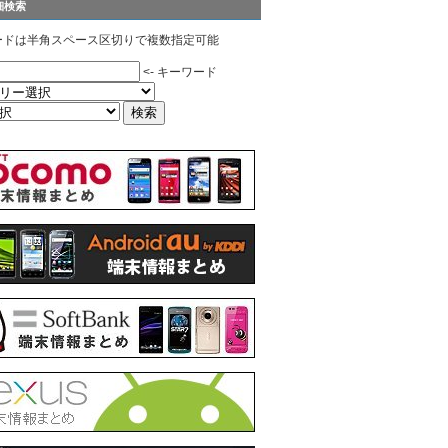
細検索
ードは半角スペース区切りで複数指定可能
<- キーワード