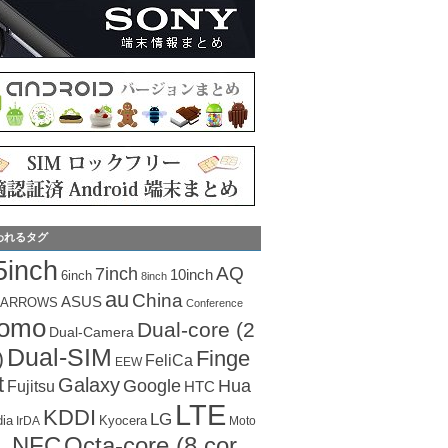
われるタグ
5inch
AQ
7inch
10inch
6inch
8inch
au
China
ASUS
ARROWS
Conference
como
Dual-core (2
Dual-Camera
Dual-SIM
Finge
)
FeliCa
EEW
t
Galaxy
Hua
Google
Fujitsu
HTC
LTE
KDDI
LG
dia
Kyocera
IrDA
Moto
Octa-core (8 cor
NFC