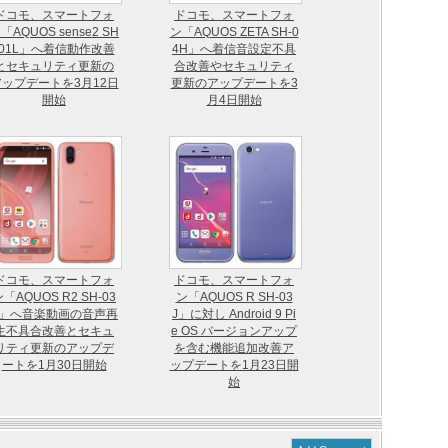
ドコモ、スマートフォ
ドコモ、スマートフォ
「AQUOS sense2 SH
ン「AQUOS ZETA SH-0
-01L」へ着信動作改善
4H」へ着信音設定不具
とセキュリティ更新の
合改善やセキュリティ
アップデートを3月12日
更新のアップデートを3
開始
月4日開始
ドコモ、スマートフォ
ドコモ、スマートフォ
「AQUOS R2 SH-03
ン「AQUOS R SH-03
K」へ音楽動画の音声再
J」に対し Android 9 Pi
生不具合改善とセキュ
e OS バージョンアップ
リティ更新のアップデ
を含む機能追加改善ア
ートを1月30日開始
ップデートを1月23日開
始