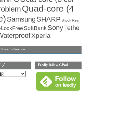
us
Quad-core (4
roblem
e)
Samsung
SHARP
Shock Resi
Sony
Tethe
SoftBank
-LockFree
Waterproof
Xperia
Plus – Follow me
Feedly follow GPad
イブ