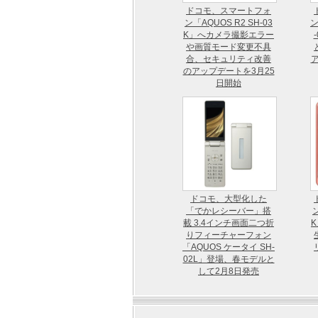
ドコモ、スマートフォ
ン「AQUOS R2 SH-03
ン
K」へカメラ撮影エラー
や画質モード変更不具
合、セキュリティ改善
のアップデートを3月25
日開始
ドコモ、大型化した
「でかレシーバー」搭
ン
載 3.4インチ画面二つ折
りフィーチャーフォン
「AQUOS ケータイ SH-
02L」登場、春モデルと
して2月8日発売