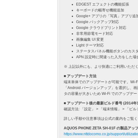
EDGEST エフェクトの機能拡張
キーボードの幅寄せ機能追加
Google+ アプリの「写真」アプリ追
Google バックアップ対応
Google クラウドプリント対応
非常用節電モード対応
画像編集 UI 変更
Light テーマ対応
ステータスパネル機能ボタンのカス
APN 設定時に間違った入力をした
※ 上記以外にも、より快適にご利用いただ
■ アップデート方法
端末単体でのアップデートが可能です。Wi-Fi も
「Android バージョンアップ」を選択
タの容量が大きいため Wi-Fi でのアップ
■ アップデート後の最新ビルド番号 (2014年
確認方法: 「設定」 > 「端末情報」 > 「ビルド番
詳しい手順や注意事項は公式の案内をご覧く
AQUOS PHONE ZETA SH-01F の製品ア
https://www.nttdocomo.co.jp/support/utilizat