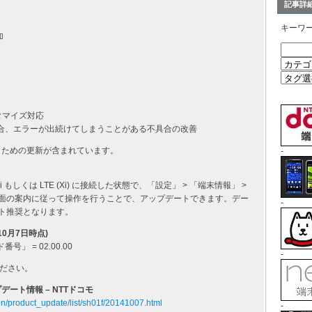
記事詳
キーワ
加
タマイズ対応
場合、エラーが出続けてしまうことがある不具合の改善
くための更新が含まれています。
-
しくは LTE (Xi) に接続した状態で、「設定」 > 「端末情報」 >
し、画面の案内に従って操作を行うことで、アップデートできます。デー
-
デート推奨となります。
10月7日時点)
号」 = 02.00.00
-
ださい。
ップデート情報 – NTTドコモ
ion/product_update/list/sh01f/20141007.html
-