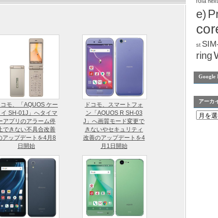
rola
nex
e)
P
cor
SIM
st
ring
Google 
アーカ
コモ、「AQUOS ケー
ドコモ、スマートフォ
イ SH-01J」へタイマ
ン「AQUOS R SH-03
ーアプリのアラーム停
J」へ画質モード変更で
止できない不具合改善
きないやセキュリティ
のアップデートを4月8
改善のアップデートを4
日開始
月1日開始