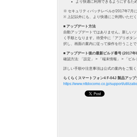
より快適に利用できるようにするた
※ セキュリティパッチレベルが2017年7月
※ 上記以外にも、より快適にご利用いただ
■ アップデート方法
自動アップデートではありません。新しいソ
く手順となります。待受中に「アプリボタン」 
択し、画面の案内に従って操作を行うことで
■ アップデート後の最新ビルド番号 (2017年
確認方法: 「設定」 > 「端末情報」 > 「ビルド番
詳しい手順や注意事項は公式の案内をご覧く
らくらくスマートフォン4 F-04J 製品アップ
https://www.nttdocomo.co.jp/support/utilizatio