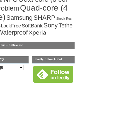
us
Quad-core (4
roblem
e)
Samsung
SHARP
Shock Resi
Sony
Tethe
SoftBank
-LockFree
Waterproof
Xperia
Plus – Follow me
Feedly follow GPad
イブ