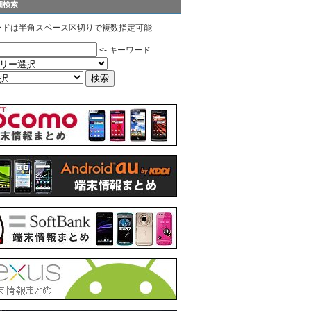
細検索
ードは半角スペース区切りで複数指定可能
<- キーワード