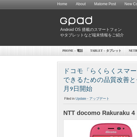
Home
About
Matome Post
New Co
Android OS 搭載のスマートフォン
やタブレットなど端末情報をご紹介
PHONE – 電話
TABLET – タブレット
NET
ドコモ「らくらくスマート
できるための品質改善と
月9日開始
Filed in
Update - アップデート
NTT docomo Rakuraku 4 