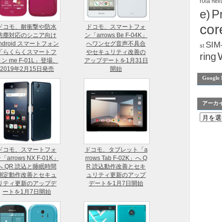
rola
nex
e)
P
cor
ドコモ、耐衝撃や防水
ドコモ、スマートフォ
防塵対応のシニア向け
ン「arrows Be F-04K」
ndroid スマートフォン
へワンセグ音声不具合
SIM
st
「らくらくスマートフ
やセキュリティ改善の
ring
ン me F-01L」登場、
アップデートを1月31日
2019年2月15日発売
開始
Google 
アーカ
ドコモ、スマートフォ
ドコモ、タブレット「a
「arrows NX F-01K」
rrows Tab F-02K」へ Q
へ QR 読込と睡眠時間
R 読込動作改善とセキ
測定動作改善とセキュ
ュリティ更新のアップ
リティ更新のアップデ
デートを1月7日開始
ートを1月7日開始