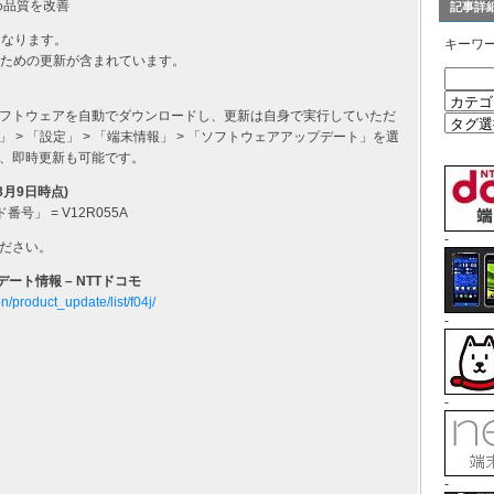
め品質を改善
記事詳
になります。
キーワ
くための更新が含まれています。
フトウェアを自動でダウンロードし、更新は自身で実行していただ
> 「設定」 > 「端末情報」 > 「ソフトウェアアップデート」を選
、即時更新も可能です。
8月9日時点)
号」 = V12R055A
-
ださい。
デート情報 – NTTドコモ
n/product_update/list/f04j/
-
-
-