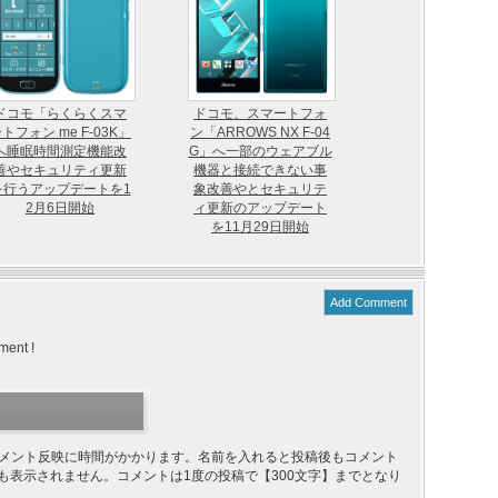
ドコモ「らくらくスマ
ドコモ、スマートフォ
トフォン me F-03K」
ン「ARROWS NX F-04
へ睡眠時間測定機能改
G」へ一部のウェアブル
善やセキュリティ更新
機器と接続できない事
を行うアップデートを1
象改善やとセキュリテ
2月6日開始
ィ更新のアップデート
を11月29日開始
Add Comment
ment !
り、コメント反映に時間がかかります。名前を入れると投稿後もコメント
ても表示されません。コメントは1度の投稿で【300文字】までとなり