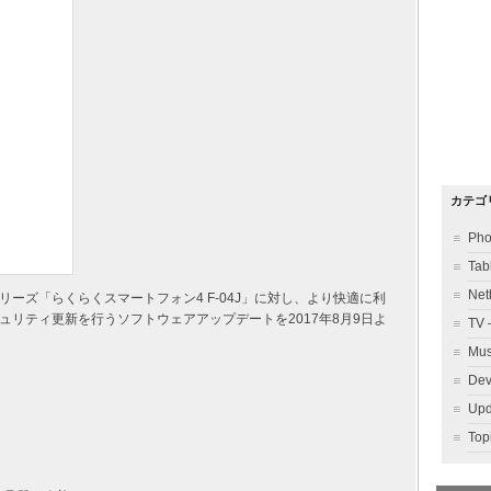
カテゴ
Ph
Ta
Ne
ーズ「らくらくスマートフォン4 F-04J」に対し、より快適に利
リティ更新を行うソフトウェアアップデートを2017年8月9日よ
TV
Mu
Dev
Up
To