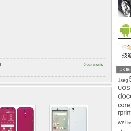
-
-
日
0 comments
よく使
1seg
UOS
do
core
rprin
wei
In