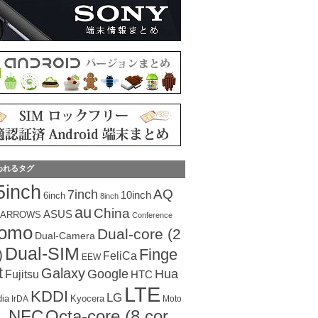
われるタグ
5inch
AQ
7inch
10inch
6inch
8inch
au
China
ASUS
ARROWS
Conference
como
Dual-core (2
Dual-Camera
Dual-SIM
Finge
)
FeliCa
EEW
t
Galaxy
Hua
Google
Fujitsu
HTC
LTE
KDDI
LG
dia
Kyocera
IrDA
Moto
Octa-core (8 cor
NFC