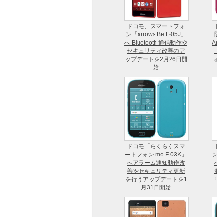
ドコモ、スマートフォ
ン「arrows Be F-05J」
へ Bluetooth 通信動作や
A
セキュリティ改善のア
ップデートを2月26日開
ォ
始
ドコモ「らくらくスマ
ートフォン me F-03K」
ン
へアラーム通知動作改
善やセキュリティ更新
を行うアップデートを1
月31日開始