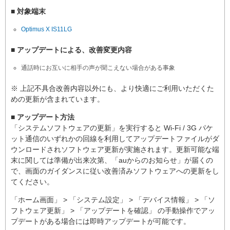
■ 対象端末
Optimus X IS11LG
■ アップデートによる、改善変更内容
通話時にお互いに相手の声が聞こえない場合がある事象
※ 上記不具合改善内容以外にも、より快適にご利用いただくた
めの更新が含まれています。
■ アップデート方法
「システムソフトウェアの更新」を実行すると Wi-Fi / 3G パケ
ット通信のいずれかの回線を利用してアップデートファイルがダ
ウンロードされソフトウェア更新が実施されます。更新可能な端
末に関しては準備が出来次第、「auからのお知らせ」が届くの
で、画面のガイダンスに従い改善済みソフトウェアへの更新をし
てください。
「ホーム画面」 > 「システム設定」 > 「デバイス情報」 > 「ソ
フトウェア更新」 > 「アップデートを確認」 の手動操作でアッ
プデートがある場合には即時アップデートが可能です。