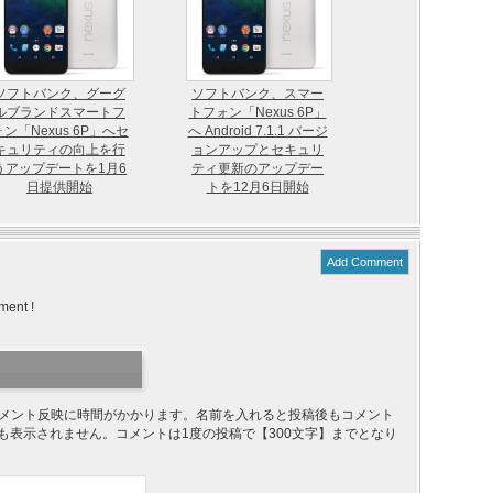
ソフトバンク、グーグ
ソフトバンク、スマー
ルブランドスマートフ
トフォン「Nexus 6P」
ォン「Nexus 6P」へセ
へ Android 7.1.1 バージ
キュリティの向上を行
ョンアップとセキュリ
うアップデートを1月6
ティ更新のアップデー
日提供開始
トを12月6日開始
Add Comment
ment !
り、コメント反映に時間がかかります。名前を入れると投稿後もコメント
ても表示されません。コメントは1度の投稿で【300文字】までとなり