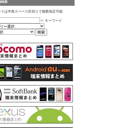
細検索
ードは半角スペース区切りで複数指定可能
<- キーワード