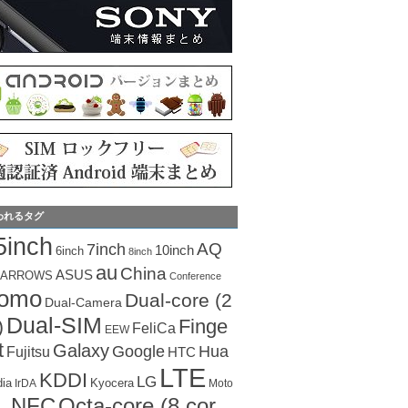
われるタグ
5inch
AQ
7inch
10inch
6inch
8inch
au
China
ASUS
ARROWS
Conference
como
Dual-core (2
Dual-Camera
Dual-SIM
Finge
)
FeliCa
EEW
t
Galaxy
Hua
Google
Fujitsu
HTC
LTE
KDDI
LG
dia
Kyocera
IrDA
Moto
Octa-core (8 cor
NFC