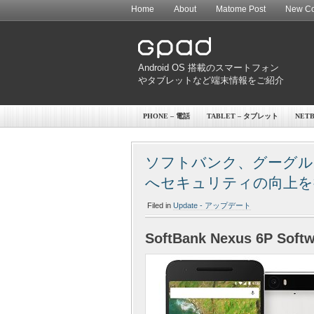
Home
About
Matome Post
New Co
Android OS 搭載のスマートフォン
やタブレットなど端末情報をご紹介
PHONE – 電話
TABLET – タブレット
NET
ソフトバンク、グーグルブ
へセキュリティの向上を
Filed in
Update - アップデート
SoftBank Nexus 6P Soft