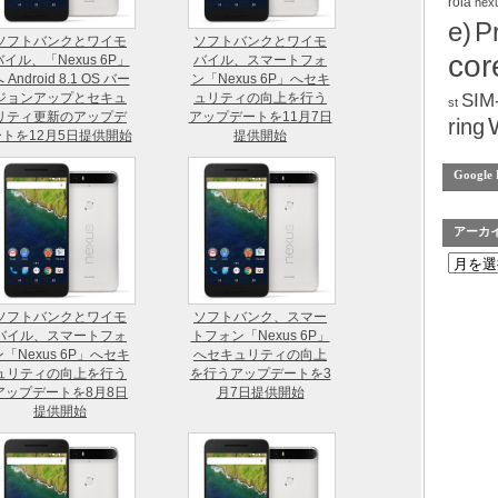
rola
nex
e)
P
ソフトバンクとワイモ
ソフトバンクとワイモ
cor
バイル、「Nexus 6P」
バイル、スマートフォ
 Android 8.1 OS バー
ン「Nexus 6P」へセキ
ジョンアップとセキュ
ュリティの向上を行う
SIM
st
リティ更新のアップデ
アップデートを11月7日
ring
ートを12月5日提供開始
提供開始
Google 
アーカ
ソフトバンクとワイモ
ソフトバンク、スマー
バイル、スマートフォ
トフォン「Nexus 6P」
ン「Nexus 6P」へセキ
へセキュリティの向上
ュリティの向上を行う
を行うアップデートを3
アップデートを8月8日
月7日提供開始
提供開始