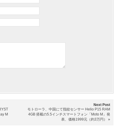
Next Post
YST
モトローラ、中国にて指紋センサー Helio P15 RAM
ay M
4GB 搭載の5.5インチスマートフォン「Moto M」発
表、価格1999元（約3万円）
»