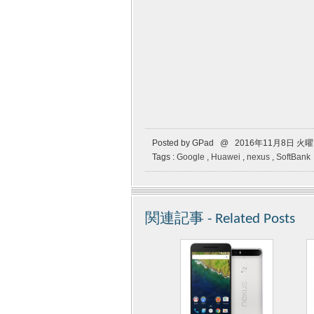
Posted by GPad @ 2016年11月8日 火
Tags :
Google
,
Huawei
,
nexus
,
SoftBank
関連記事 - Related Posts