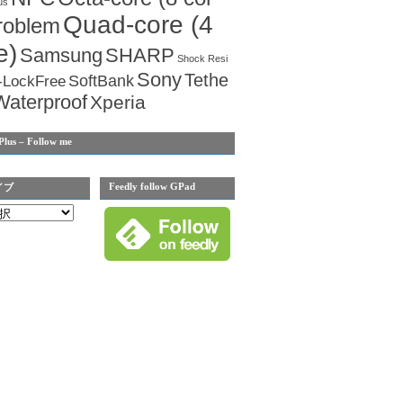
us
Quad-core (4
roblem
e)
Samsung
SHARP
Shock Resi
Sony
Tethe
SoftBank
-LockFree
Waterproof
Xperia
Plus – Follow me
Feedly follow GPad
イブ