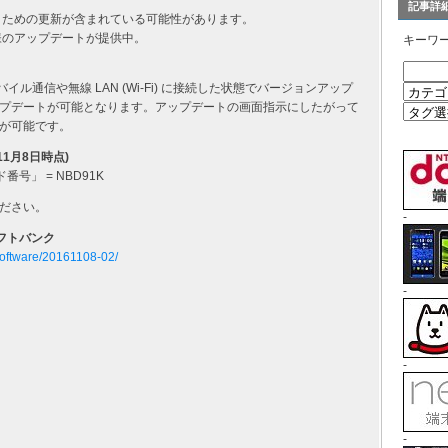
記事詳
くための更新が含まれている可能性があります。
様のアップデートが提供中。
キーワ
のモバイル通信や無線 LAN (Wi-Fi) に接続した状態でバージョンアップ
プデートが可能となります。アップデートの画面指示にしたがって
が可能です。
11月8日時点)
番号」 = NBD91K
ださい。
-
ソフトバンク
/software/20161108-02/
-
-
-