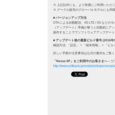
※ 上記以外にも、より快適にご利用いただ
※ グーグル販売のグローバルモデルにも同
■ バージョンアップ方法
OTA による自動配信、4G LTE / 3G など
（アップデート）準備が整うと自動的にアッ
操作することででソフトウェアアップデート
■ アップデート後の最新ビルド番号 (2016年
確認方法: 「設定」 > 「端末情報」 > 「ビルド
詳しい手順や注意事項は公式の案内をご覧く
「Nexus 6P」をご利用中のお客さまへ – 
http://www.softbank.jp/mobile/info/personal