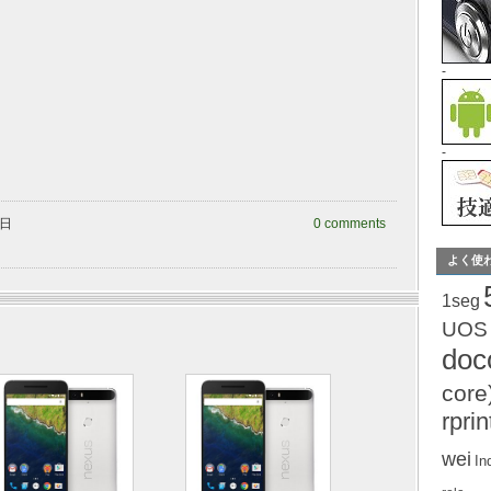
-
-
曜日
0 comments
よく使
1seg
UOS
do
core
rprin
wei
In