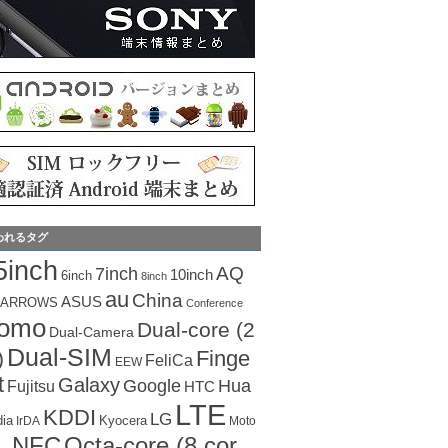
われるタグ
5inch
AQ
7inch
10inch
6inch
8inch
au
China
ASUS
ARROWS
Conference
como
Dual-core (2
Dual-Camera
Dual-SIM
Finge
)
FeliCa
EEW
t
Galaxy
Hua
Google
Fujitsu
HTC
LTE
KDDI
LG
dia
Kyocera
IrDA
Moto
Octa-core (8 cor
NFC