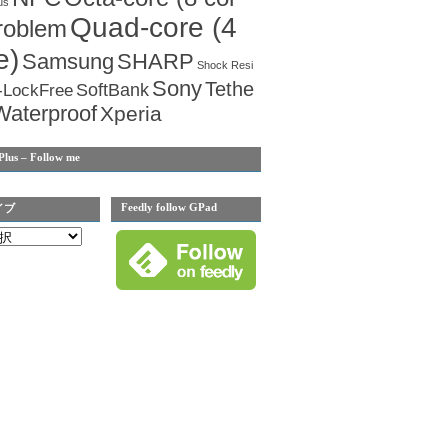
us
Quad-core (4
roblem
e)
Samsung
SHARP
Shock Resi
Sony
Tethe
SoftBank
-LockFree
Waterproof
Xperia
Plus – Follow me
Feedly follow GPad
イブ