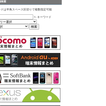
細検索
ードは半角スペース区切りで複数指定可能
<- キーワード