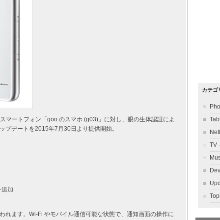
カテゴ
Ph
いるスマートフォン「goo のスマホ (g03)」に対し、眼の生体認証によ
Ta
プデートを2015年7月30日より提供開始。
Ne
TV
Mu
Dev
Up
を追加
To
れます。Wi-Fi やモバイル通信可能な状態で、通知画面の操作に