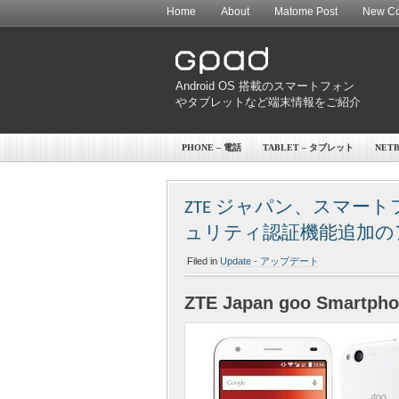
Home
About
Matome Post
New Co
Android OS 搭載のスマートフォン
やタブレットなど端末情報をご紹介
PHONE – 電話
TABLET – タブレット
NET
ZTE ジャパン、スマートフ
ュリティ認証機能追加の
Filed in
Update - アップデート
ZTE Japan goo Smartpho