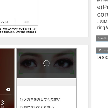
rola
nex
e)
P
cor
SIM
st
ring
Google 
アーカ