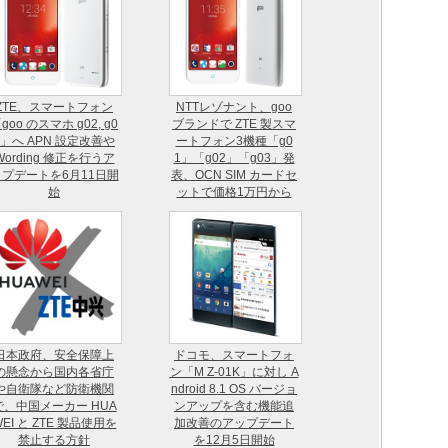
ZTE、スマートフォン
NTTレゾナント、goo
goo のスマホ g02, g0
ブランドで ZTE 製スマ
3」へ APN 設定改善や
ートフォン3機種「g0
Wording 修正を行うア
1」「g02」「g03」発
ップデートを6月11日開
表、OCN SIM カードセ
始
ットで価格1万円から
日本政府、安全保障上
ドコモ、スマートフォ
の懸念から国内各省庁
ン「M Z-01K」に対し A
や自衛隊など防衛機関
ndroid 8.1 OS バージョ
で、中国メーカー HUA
ンアップを含む機能追
EI と ZTE 製品使用を
加改善のアップデート
禁止する方針
を12月5日開始