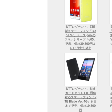
NTTレゾナント、ZTE
製スマートフォン「Bla
「
de S7」ベース goo の
スマホシリーズ「g05」
発表、価格39,800円よ
り12月中旬発売
NTTレゾナント、SIM
カードセット LTE 通信
対応スマートフォン「Z
TE Blade Vec 4G」を日
本で発売、価格19,800
W
円