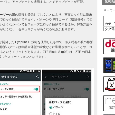
ードし、アップデートを適用することでアップデートが可能。
記事詳
キーワ
ーザーの眼の情報を登録しておくことにより、画面ロック時に端末
ロック解除ができます。パターンや PIN コード（暗証番号）でロ
いようなシーンでもスムーズにロック解除できるほか、解除方法を
がなくなり、セキュリティが高くなる利点があります。
社が開発した Eyeprint ID 技術を使用したもので、個人特有の眼の静脈
静脈パターンは年齢や体型の変化などに影響されづらいことや、コ
メリットがあります。ZTE Blade S (g03) は、ZTE の日本
-
術を搭載したスマートフォンとなります。
-
-
-