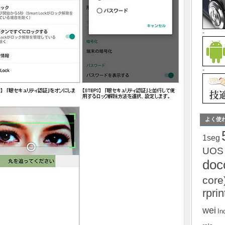
-
-
よく使
1seg
UOS
do
core
rprin
wei
In