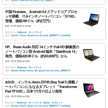
タグ:
11inch
,
Dual-core (2 core)
,
LG
,
QWERTY
中国 Firstview、Android 4.4 クアッドコアプロセ
ッサ搭載 11.6インチノートパソコン「S1162」
登場、価格199ドル（約2万円）
投稿:
27.07.2014 at 12:25
カテゴリー:
Netbook - ネットブック
タグ:
11inch
,
China
,
Quad-core (4 core)
,
QWERTY
,
TrackPad
HP、Beats Audio 対応 14インチ Full-HD 解像度の
ノートパソコン型 Android 端末「SlateBook 14」
発売、価格429.99ドル（約43,000円）から
投稿:
22.07.2014 at 3:00
カテゴリー:
Netbook - ネットブック
タグ:
14inch
,
Beats Audio
,
HP
,
Quad-core (4 core)
,
QWERTY
ASUS、インテル Atom Z3745 (Bay Trail-T) 搭載ノ
ートパソコンにもなるタブレット「Transformer
Pad TF103C」日本で7月11日より発売
投稿:
11.07.2014 at 0:22
カテゴリー:
Netbook - ネットブック
,
Tablet - タブレット
タグ:
10inch
,
ASUS
,
Quad-core (4 core)
,
QWERTY
,
TrackPad
,