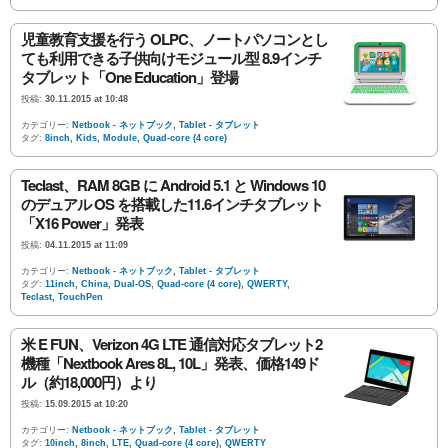
児童教育支援を行う OLPC、ノートパソコンとし
ても利用できる子供向けモジュール型 8.9インチ
タブレット「One Education」登場
投稿:
30.11.2015 at 10:48
カテゴリー:
Netbook - ネットブック
,
Tablet - タブレット
タグ:
8inch
,
Kids
,
Module
,
Quad-core (4 core)
Teclast、RAM 8GB に Android 5.1 と Windows 10
のデュアル OS を搭載した11.6インチタブレット
「X16 Power」発表
投稿:
04.11.2015 at 11:09
カテゴリー:
Netbook - ネットブック
,
Tablet - タブレット
タグ:
11inch
,
China
,
Dual-OS
,
Quad-core (4 core)
,
QWERTY
,
Teclast
,
TouchPen
米 E FUN、Verizon 4G LTE 通信対応タブレット2
機種「Nextbook Ares 8L, 10L」発表、価格149ド
ル（約18,000円）より
投稿:
15.09.2015 at 10:20
カテゴリー:
Netbook - ネットブック
,
Tablet - タブレット
タグ:
10inch
,
8inch
,
LTE
,
Quad-core (4 core)
,
QWERTY