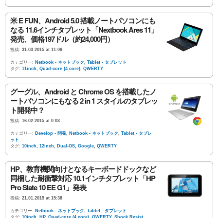
米 E FUN、Android 5.0 搭載ノートパソコンにも
なる 11.6インチタブレット「Nextbook Ares 11」
発売、価格197ドル（約24,000円）
投稿:
31.03.2015 at 11:06
カテゴリー:
Netbook - ネットブック
,
Tablet - タブレット
タグ:
11inch
,
Quad-core (4 core)
,
QWERTY
グーグル、Android と Chrome OS を搭載したノ
ートパソコンにもなる 2 in 1 スタイルのタブレッ
ト開発中？
投稿:
16.02.2015 at 0:03
カテゴリー:
Develop - 開発
,
Netbook - ネットブック
,
Tablet - タブレ
ット
タグ:
10inch
,
12inch
,
Dual-OS
,
Google
,
QWERTY
HP、教育機関向けとなるキーボードドックなど
同梱した耐衝撃対応 10.1インチタブレット「HP
Pro Slate 10 EE G1」発表
投稿:
21.01.2015 at 15:38
カテゴリー:
Netbook - ネットブック
,
Tablet - タブレット
タグ:
10inch
,
HP
,
Quad-core (4 core)
,
QWERTY
,
Shock Resist