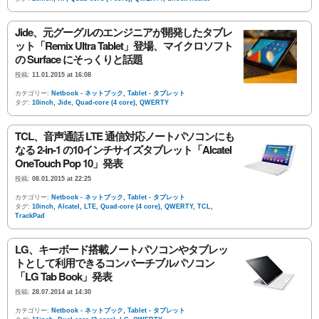
Jide、元グーグルのエンジニアが開発したタブレ
ット「Remix Ultra Tablet」登場、マイクロソフト
の Surface にそっくりと話題
投稿:
11.01.2015 at 16:08
カテゴリー:
Netbook - ネットブック
,
Tablet - タブレット
タグ:
10inch
,
Jide
,
Quad-core (4 core)
,
QWERTY
TCL、音声通話 LTE 通信対応ノートパソコンにも
なる 2-in-1 の10インチサイズタブレット「Alcatel
OneTouch Pop 10」発表
投稿:
08.01.2015 at 22:25
カテゴリー:
Netbook - ネットブック
,
Tablet - タブレット
タグ:
10inch
,
Alcatel
,
LTE
,
Quad-core (4 core)
,
QWERTY
,
TCL
,
TrackPad
LG、キーボード搭載ノートパソコンやタブレッ
トとして利用できるコンバーチブルパソコン
「LG Tab Book」発表
投稿:
28.07.2014 at 14:30
カテゴリー:
Netbook - ネットブック
,
Tablet - タブレット