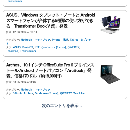
Transformer
ASUS、Windows タブレット・ノートと Android
スマートフォンが合体する5種類の使い方ができ
る「Transformer Book V (5)」発表
投稿:
02.06.2014 at 18:11
カテゴリー:
Netbook - ネットブック
,
Phone - 電話
,
Tablet - タブレッ
ト
タグ:
ASUS
,
Dual-OS
,
LTE
,
Quad-core (4 core)
,
QWERTY
,
TrackPad
,
Transformer
Archos、10.1インチ OfficeSuite Pro 6 プリインス
トール Android ノートパソコン「ArcBook」発
表、価格170ドル（約18,000円）
投稿:
13.05.2014 at 3:46
カテゴリー:
Netbook - ネットブック
タグ:
10inch
,
Archos
,
Dual-core (2 core)
,
QWERTY
,
TrackPad
次のエントリを表示...