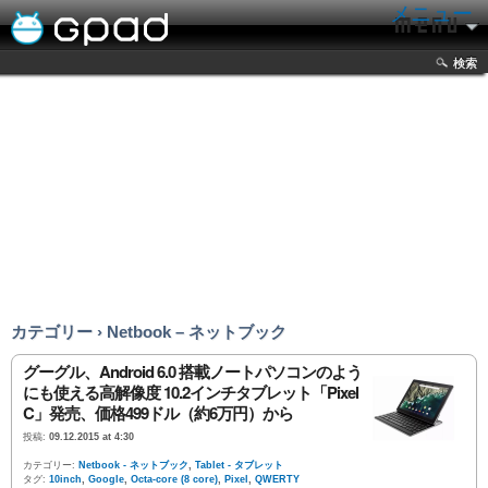
メニュー
検索
カテゴリー › Netbook – ネットブック
グーグル、Android 6.0 搭載ノートパソコンのよう
にも使える高解像度 10.2インチタブレット「Pixel
C」発売、価格499ドル（約6万円）から
投稿:
09.12.2015 at 4:30
カテゴリー:
Netbook - ネットブック
,
Tablet - タブレット
タグ:
10inch
,
Google
,
Octa-core (8 core)
,
Pixel
,
QWERTY