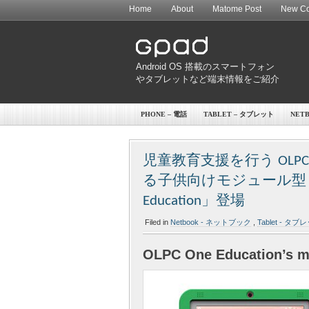
Home
About
Matome Post
New Co
Android OS 搭載のスマートフォン
やタブレットなど端末情報をご紹介
PHONE – 電話
TABLET – タブレット
NET
児童教育支援を行う OL
る子供向けモジュール型 
Education」登場
Filed in
Netbook - ネットブック
,
Tablet - タブ
OLPC One Education’s m