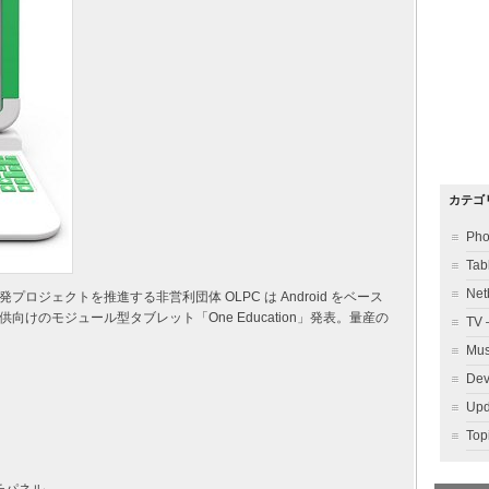
カテゴ
Ph
Ta
Ne
ジェクトを推進する非営利団体 OLPC は Android をベース
けのモジュール型タブレット「One Education」発表。量産の
TV
Mu
Dev
Up
To