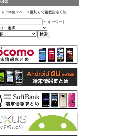
細検索
ードは半角スペース区切りで複数指定可能
<- キーワード