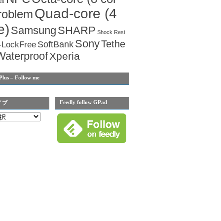
us
Quad-core (4
roblem
e)
Samsung
SHARP
Shock Resi
Sony
Tethe
SoftBank
-LockFree
Waterproof
Xperia
Plus – Follow me
Feedly follow GPad
イブ