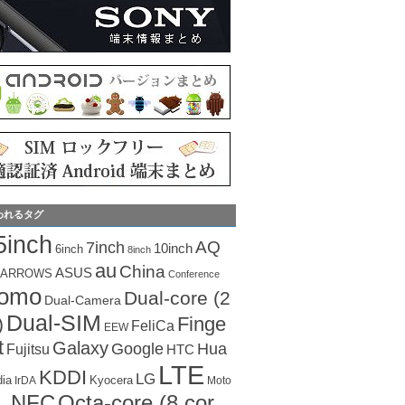
われるタグ
5inch
AQ
7inch
10inch
6inch
8inch
au
China
ASUS
ARROWS
Conference
como
Dual-core (2
Dual-Camera
Dual-SIM
Finge
)
FeliCa
EEW
t
Galaxy
Hua
Google
Fujitsu
HTC
LTE
KDDI
LG
dia
Kyocera
IrDA
Moto
Octa-core (8 cor
NFC