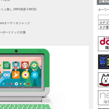
ッチパネル
記事詳
ッシュ無し 2MP(前面 CMOS)
キーワ
, 3.5mmオーディオジャック
キーボードドック付属
-
-
-
-