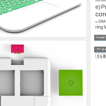
rola
nex
e)
P
cor
SIM
st
ring
Google 
アーカ