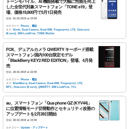
トーンモバイル、AI 機能搭載で大幅に性能を向上
した全世代対象スマートフォン「TONE e19」登
場、価格19,800円で3月1日発売
投稿:
01.03.2019 at 10:00
カテゴリー:
Phone - 電話
タグ:
5inch
,
Dual-Camera
,
Dual-SIM
,
Fingerprint
,
LTE
,
Octa-core
(8 core)
,
SIM-LockFree
,
TONE Mobile
FOX、デュアルカメラ QWERTY キーボード搭載
スマートフォン国内100台限定モデル
「BlackBerry KEY2 RED EDITION」登場、4月発
売
投稿:
28.02.2019 at 22:00
カテゴリー:
Phone - 電話
タグ:
BlackBerry
,
Dual-Camera
,
Dual-SIM
,
Fingerprint
,
LTE
,
NFC
,
Octa-core (8 core)
,
QWERTY
,
SIM-LockFree
,
TCL
au、スマートフォン「Qua phone QZ (KYV44)」
に位置情報モード切替動作とセキュリティ改善の
アップデートを2月28日開始
投稿:
28.02.2019 at 15:00
カテゴリー:
Update - アップデート