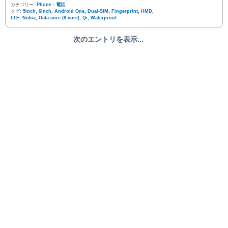
カテゴリー:
Phone - 電話
タグ:
5inch
,
6inch
,
Android One
,
Dual-SIM
,
Fingerprint
,
HMD
,
LTE
,
Nokia
,
Octa-core (8 core)
,
Qi
,
Waterproof
次のエントリを表示...