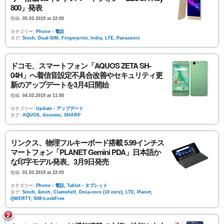
800」発表
投稿:
05.03.2019 at 22:00
カテゴリー:
Phone - 電話
タグ:
5inch
,
Dual-SIM
,
Fingerprint
,
India
,
LTE
,
Panasonic
ドコモ、スマートフォン「AQUOS ZETA SH-
04H」へ着信音設定不具合改善やセキュリティ更
新のアップデートを3月4日開始
投稿:
04.03.2019 at 11:00
カテゴリー:
Update - アップデート
タグ:
AQUOS
,
docomo
,
SHARP
リンクス、物理フルキーボード搭載 5.99インチス
マートフォン「PLANET Gemini PDA」日本語か
な印字モデル発表、3月9日発売
投稿:
01.03.2019 at 22:05
カテゴリー:
Phone - 電話
,
Tablet - タブレット
タグ:
5inch
,
6inch
,
Clamshell
,
Deca-core (10 core)
,
LTE
,
Planet
,
QWERTY
,
SIM-LockFree
2