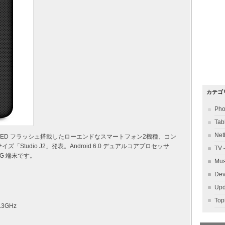
カテゴ
Ph
Ta
Ne
 LED フラッシュ搭載したローエンドなスマートフォン2機種、コン
ズ「Studio J2」発表。Android 6.0 デュアルコアプロセッサ
TV
/2G 端末です。
Mu
Dev
Up
To
1.3GHz