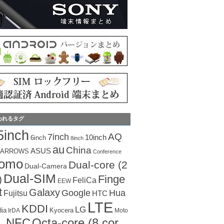
われるタグ
5inch
AQ
7inch
10inch
6inch
8inch
au
China
ASUS
ARROWS
Conference
como
Dual-core (2
Dual-Camera
Dual-SIM
Finge
)
FeliCa
EEW
t
Galaxy
Hua
Google
Fujitsu
HTC
LTE
KDDI
LG
dia
Kyocera
IrDA
Moto
Octa-core (8 cor
NFC