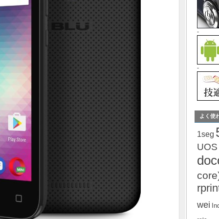
-
-
よく使
1seg
UOS
do
core
rprin
wei
In