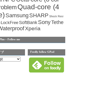
us
Quad-core (4
roblem
e)
Samsung
SHARP
Shock Resi
Sony
Tethe
SoftBank
-LockFree
Waterproof
Xperia
Plus – Follow me
Feedly follow GPad
イブ