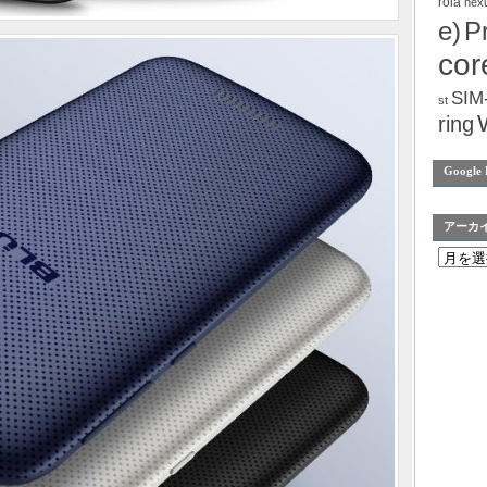
rola
nex
e)
P
cor
SIM
st
ring
Google 
アーカ