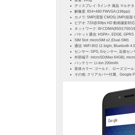
重量: 143g
ディスプレイ: 5インチ 液晶 マルチ
解像度: 854×480 FWVGA (196ppi)
カメラ: 5MP(背面 CMOS) 2MP(
ビデオ: 720@30fps HD 動画撮影対応
ネットワーク: W-CDMA(850/1700/1900
パケット通信: HSPA+, EDGE, GPRS
SIM Slot: microSIM x2 (Dual-SIM)
通信: WiFi 802.11 b/g/n, Bluetooth 4.
センサー: GPS, Gセンサー, 近接セ
外部端子: microSD(Max 64GB), m
バッテリー: Li-Ion 200mAh
筐体カラー: ゴールド、ローズゴー
その他: クリアカバー付属、Google P