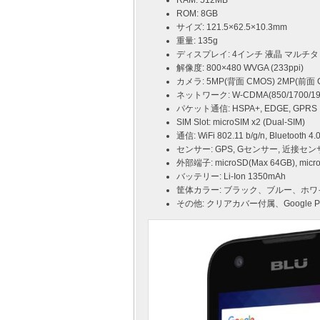
RAM: 512MB
ROM: 8GB
サイズ: 121.5×62.5×10.3mm
重量: 135g
ディスプレイ: 4インチ 液晶 マルチ
解像度: 800×480 WVGA (233ppi)
カメラ: 5MP(背面 CMOS) 2MP(
ネットワーク: W-CDMA(850/1700/1900
パケット通信: HSPA+, EDGE, GPRS
SIM Slot: microSIM x2 (Dual-SIM)
通信: WiFi 802.11 b/g/n, Bluetooth 4.
センサー: GPS, Gセンサー, 近接セ
外部端子: microSD(Max 64GB), m
バッテリー: Li-Ion 1350mAh
筐体カラー: ブラック、ブルー、ホワ
その他: クリアカバー付属、Google P