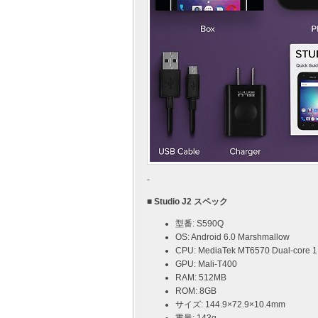
-
■ Studio J2 スペック
型番: S590Q
OS: Android 6.0 Marshmallow
CPU: MediaTek MT6570 Dual-core 
GPU: Mali-T400
RAM: 512MB
ROM: 8GB
サイズ: 144.9×72.9×10.4mm