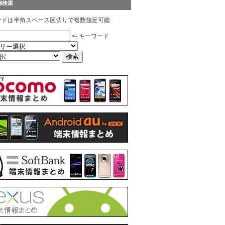
細検索
ードは半角スペース区切りで複数指定可能
<- キーワード