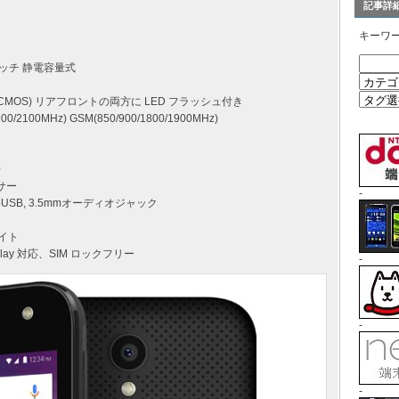
記事詳
キーワ
タッチ 静電容量式
前面 CMOS) リアフロントの両方に LED フラッシュ付き
/2100MHz) GSM(850/900/1800/1900MHz)
0
ンサー
-
icroUSB, 3.5mmオーディオジャック
イト
lay 対応、SIM ロックフリー
-
-
-