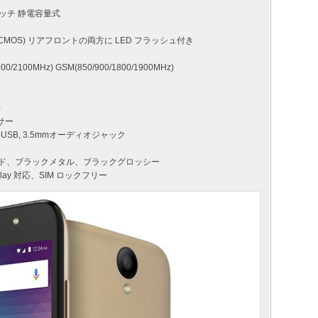
タッチ 静電容量式
前面 CMOS) リアフロントの両方に LED フラッシュ付き
/2100MHz) GSM(850/900/1800/1900MHz)
0
ンサー
icroUSB, 3.5mmオーディオジャック
ルド、ブラックメタル、ブラックグロッシー
lay 対応、SIM ロックフリー