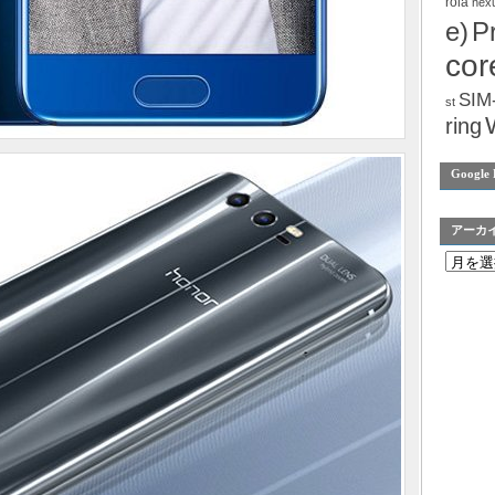
rola
nex
e)
P
cor
SIM
st
ring
Google 
アーカ