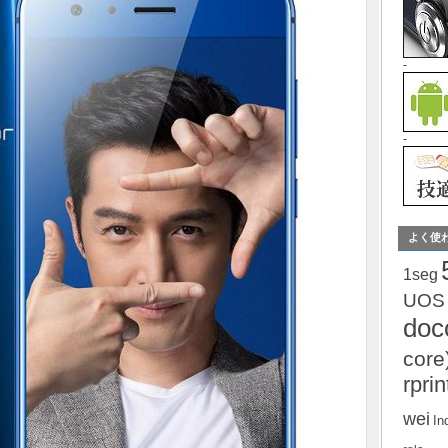
-
-
よく使
1seg
UOS
do
core
rprin
wei
In