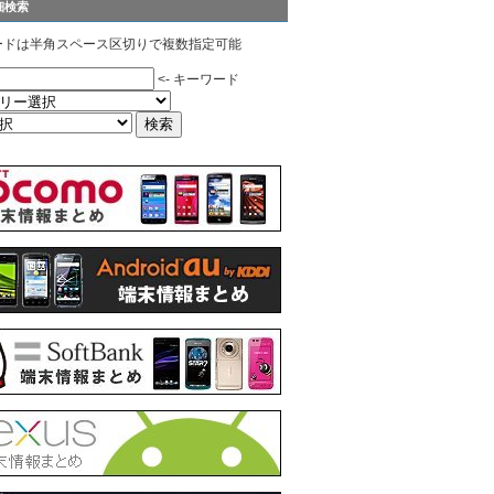
細検索
ードは半角スペース区切りで複数指定可能
<- キーワード