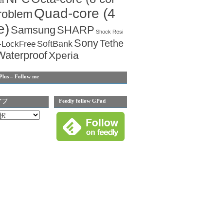
us
Quad-core (4
roblem
e)
Samsung
SHARP
Shock Resi
Sony
Tethe
SoftBank
-LockFree
Waterproof
Xperia
Plus – Follow me
Feedly follow GPad
イブ