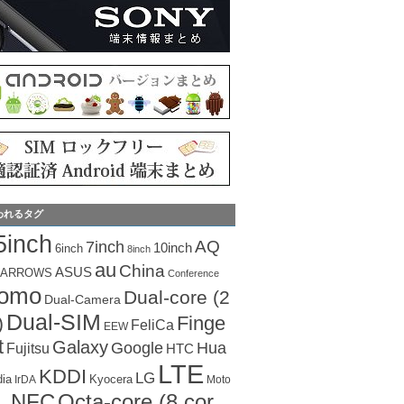
われるタグ
5inch
AQ
7inch
10inch
6inch
8inch
au
China
ASUS
ARROWS
Conference
como
Dual-core (2
Dual-Camera
Dual-SIM
Finge
)
FeliCa
EEW
t
Galaxy
Hua
Google
Fujitsu
HTC
LTE
KDDI
LG
dia
Kyocera
IrDA
Moto
Octa-core (8 cor
NFC