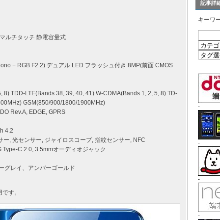
記事詳
キーワ
液晶 マルチタッチ 静電容量式
 Mono + RGB F2.2) デュアル LED フラッシュ付き 8MP(前面 CMOS
) TDD-LTE(Bands 38, 39, 40, 41) W-CDMA(Bands 1, 2, 5, 8) TD-
00MHz) GSM(850/900/1800/1900MHz)
-
DO Rev.A, EDGE, GPRS
h 4.2
ンサー, 光センサー, ジャイロスコープ, 指紋センサー, NFC
-
UBS Type-C 2.0, 3.5mmオーディオジャック
シーグレイ、アンバーゴールド
-
共用です。
-