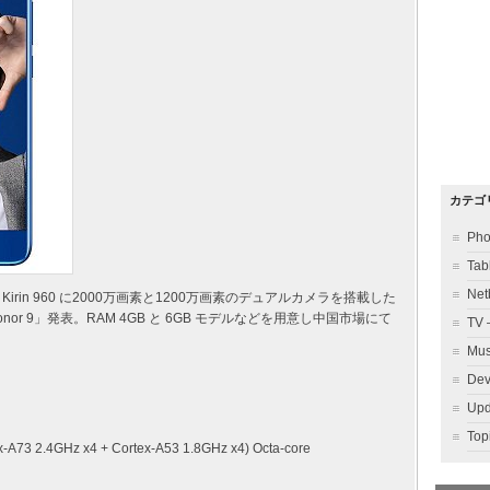
カテゴ
Ph
Ta
Ne
ッサ Kirin 960 に2000万画素と1200万画素のデュアルカメラを搭載した
or 9」発表。RAM 4GB と 6GB モデルなどを用意し中国市場にて
TV
Mu
Dev
Up
To
ex-A73 2.4GHz x4 + Cortex-A53 1.8GHz x4) Octa-core