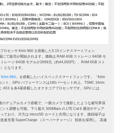
アプロセッサ Kirin 960 を搭載した5.15インチスマートフォン
市場にて販売が開始されます。価格は RAM 4GB ストレージ 64GB モ
ストレージ 64GB モデルが2699元（約44,000円）、RAM 6GB スト
00円）となります。
「
Kirin 960
」を搭載したハイスペックスマートフォンです。「Kirin
セント、GPU パフォーマンスは180パーセント向上。TSMC 16nm
A73 と A53 を各4基搭載したオクタコアプロセッサです。GPU には
万画素のデュアルカメラ搭載で、一眼カメラで撮影したような被写界深
調整も可能。下り最大 300Mbps の LTE Cat.6 通信やデュア
つ備わっており、片方は microSD カードと共用になります。接続端子は
テリーは急速充電 SuperCharge （スーパーチャージ） 技術を採用し、高速