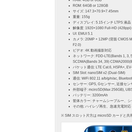
RAM: 4GB or 6GB
ROM: 64GB or 128GB
サイズ: 147.3×70.9×7.45mm
重量: 155g
ディスプレイ: 5.15インチ LTPS 
解像度: 1920×1080 Full-HD (428ppi)
UI: EMUI 5.1
カメラ: 20MP + 12MP (背面 CMOS
F2.0)
ビデオ: 4K 動画撮影対応
ネットワーク: FDD-LTE(Bands 1, 3, 5, 8
SCDMA(Bands 34, 39) CDMA2000(8
パケット通信: LTE Cat.6, HSPA+, EV-
SIM Slot: nanoSIM x2 (Dual-SIM)
通信: WiFi 802.11 a/b/g/n/ac, Bluetoot
センサー: GPS, Gセンサー, 近接セ
外部端子: mciroSD(Max 256GB), 
バッテリー: 3200mAh
筐体カラー: チャームシーブルー、
その他: ハイレゾ再生、急速充電対応
※ SIM スロット片方は microSD カードと