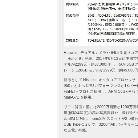
Huawei、デュアルカメラや 64bit 対応 8コ
「Honor 9」発表。2017年6月13日に中国
デルが2299元（約37,000円）、RAM 6GB 
レージ 128GB モデルが2999元（約49,0
特徴として Hisilicon オクタコアプロセッサ
950」と比べ CPU パフォーマンスが18パー
FinFET+ プロセス採用し、ARM Cotex-
Mali-G71 を採用。
リア（背面）部には2000万画素と1200
度(被写体深度)の高い写真撮影や、撮影後のピント
ル SIM に対応。nanoSIM スロットが2
USB Type-C 2.0 で、3200mAh バッ
な充電が可能。