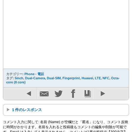
カテゴリー:
Phone - 電話
タグ:
5inch
,
Dual-Camera
,
Dual-SIM
,
Fingerprint
,
Huawei
,
LTE
,
NFC
,
Octa-
core (8 core)
１件のレスポンス
コメント入力に関して: 名前 (Name) が空欄だと「匿名」になり、コメント反映
に時間がかかります。名前を入れると投稿後もコメントの編集や削除が可能で
す。Email は入力しても表示されません。コメントは1度の投稿で【300文字】