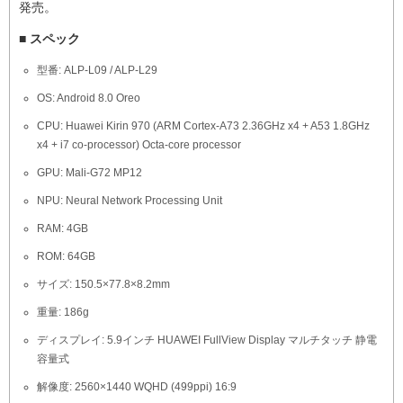
発売。
■ スペック
型番: ALP-L09 / ALP-L29
OS: Android 8.0 Oreo
CPU: Huawei Kirin 970 (ARM Cortex-A73 2.36GHz x4 + A53 1.8GHz
x4 + i7 co-processor) Octa-core processor
GPU: Mali-G72 MP12
NPU: Neural Network Processing Unit
RAM: 4GB
ROM: 64GB
サイズ: 150.5×77.8×8.2mm
重量: 186g
ディスプレイ: 5.9インチ HUAWEI FullView Display マルチタッチ 静電
容量式
解像度: 2560×1440 WQHD (499ppi) 16:9