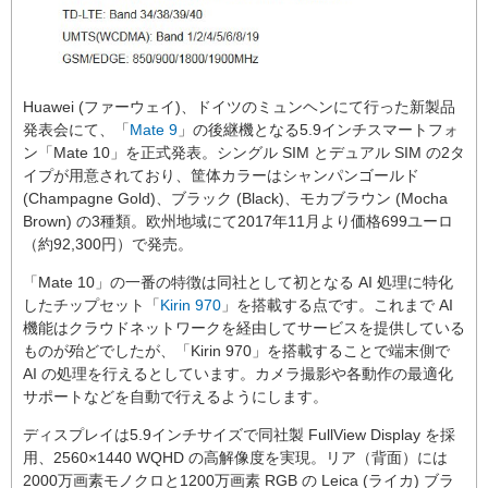
Huawei (ファーウェイ)、ドイツのミュンヘンにて行った新製品
発表会にて、「
Mate 9
」の後継機となる5.9インチスマートフォ
ン「Mate 10」を正式発表。シングル SIM とデュアル SIM の2タ
イプが用意されており、筐体カラーはシャンパンゴールド
(Champagne Gold)、ブラック (Black)、モカブラウン (Mocha
Brown) の3種類。欧州地域にて2017年11月より価格699ユーロ
（約92,300円）で発売。
「Mate 10」の一番の特徴は同社として初となる AI 処理に特化
したチップセット「
Kirin 970
」を搭載する点です。これまで AI
機能はクラウドネットワークを経由してサービスを提供している
ものが殆どでしたが、「Kirin 970」を搭載することで端末側で
AI の処理を行えるとしています。カメラ撮影や各動作の最適化
サポートなどを自動で行えるようにします。
ディスプレイは5.9インチサイズで同社製 FullView Display を採
用、2560×1440 WQHD の高解像度を実現。リア（背面）には
2000万画素モノクロと1200万画素 RGB の Leica (ライカ) ブラ