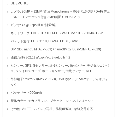
UI: EMUI 8.0
カメラ: 20MP + 12MP (背面 Monochrome + RGB F1.6 OIS PDAF) デュ
アル LED フラッシュ付き 8MP(前面 CMOS F2.0)
ビデオ: 4K@30fps 動画撮影対応
ネットワーク: FDD-LTE / TDD-LTE / W-CDMA / TD-SCDMA / GSM
パケット通信: LTE Cat.18, HSPA+, EDGE, GPRS
SIM Slot: nanoSIM (ALP-L09) / nanoSIM x2 Dual-SIM (ALP-L29)
通信: WiFi 802.11 a/b/g/n/ac, Bluetooth 4.2
センサー: GPS, Gセンサー, 近接センサー, 光センサー, デジタルコンパ
ス, ジャイロスコープ, ホールセンサー, 指紋センサー, NFC
外部端子: microSD(Max 256GB), USB Type-C, 3.5mmオーディオジャ
ック
バッテリー: 4000mAh
筐体カラー: モカブラウン、ブラック、シャンパンゴールド
その他: VoLTE、ハイレゾ再生、防滴(IP53)、急速充電対応