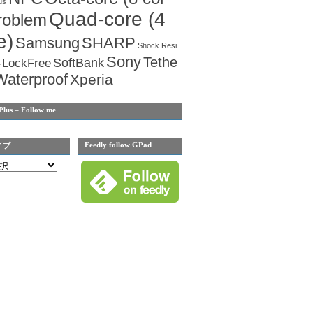
us
Quad-core (4
roblem
e)
Samsung
SHARP
Shock Resi
Sony
Tethe
SoftBank
-LockFree
Waterproof
Xperia
Plus – Follow me
Feedly follow GPad
イブ