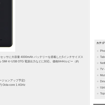
カテゴ
Ph
タコアプロセッサに大容量 4000mAh バッテリーを搭載した5インチサイズス
Ta
 SIM や USB OTG 電源出力などに対応。価格8444ルピー（約
Ne
TV
Mu
ipop バージョンアップ予定)
Dev
) Octa-core 1.4GHz
Up
To