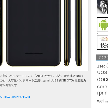
-
-
よく使
1seg
UOS
テリーを搭載したスマートフォン「Aqua Power」発表。音声通話10から
do
、大容量バッテリーを活用した miroUSB (USB OTG) 電源出力
電が可能です。
core
rprin
aspx?PID=220&PCatID=3#
wei
In