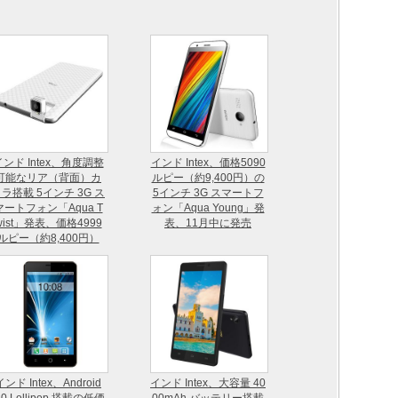
インド Intex、角度調整
インド Intex、価格5090
可能なリア（背面）カ
ルピー（約9,400円）の
ラ搭載 5インチ 3G ス
5インチ 3G スマートフ
マートフォン「Aqua T
ォン「Aqua Young」発
wist」発表、価格4999
表、11月中に発売
ルピー（約8,400円）
インド Intex、Android
インド Intex、大容量 40