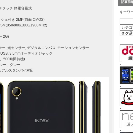
記事詳
マルチタッチ 静電容量式
キーワ
ッシュ付き 2MP(前面 CMOS)
(850/900/1800/1900MHz)
 + 2G)
0
センサー, 光センサー, デジタルコンパス, モーションセンサー
icroUSB, 3.5mmオーディオジャック
話、500時間待機)
-
ブルー、グレー
 デュアルスタンバイ対応
-
-
-