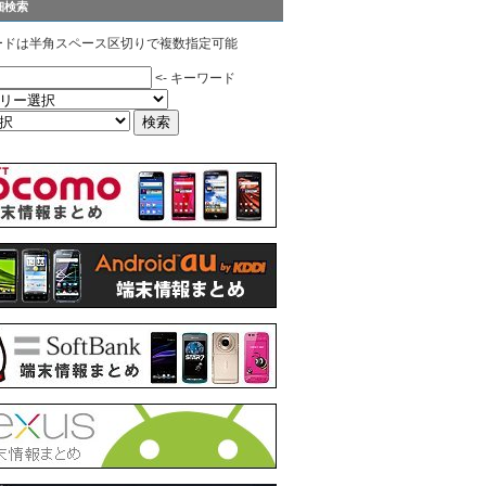
細検索
ードは半角スペース区切りで複数指定可能
<- キーワード