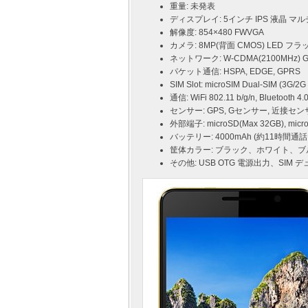
重量: 未発表
ディスプレイ: 5インチ IPS 液晶 
解像度: 854×480 FWVGA
カメラ: 8MP(背面 CMOS) LED フラ
ネットワーク: W-CDMA(2100MHz) GSM
パケット通信: HSPA, EDGE, GPRS
SIM Slot: microSIM Dual-SIM (3G/2G
通信: WiFi 802.11 b/g/n, Bluetooth 4.
センサー: GPS, Gセンサー, 近接
外部端子: microSD(Max 32GB), m
バッテリー: 4000mAh (約11時間通
筐体カラー: ブラック、ホワイト、
その他: USB OTG 電源出力、SIM