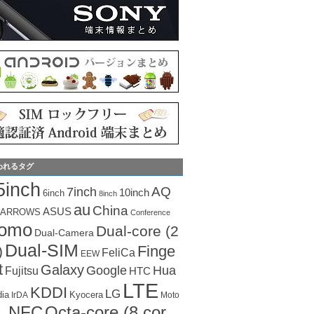
われるタグ
5inch
AQ
7inch
10inch
6inch
8inch
au
China
ASUS
ARROWS
Conference
como
Dual-core (2
Dual-Camera
Dual-SIM
Finge
)
FeliCa
EEW
t
Galaxy
Hua
Google
Fujitsu
HTC
LTE
KDDI
LG
dia
Kyocera
IrDA
Moto
Octa-core (8 cor
NFC