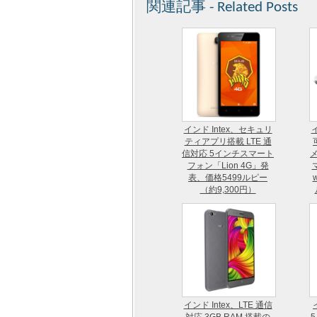
関連記事 - Related Posts
インド Intex、セキュリ
ティアプリ搭載 LTE 通
信対応 5インチスマート
メ
フォン「Lion 4G」発
表、価格5499ルピー
（約9,300円）
インド Intex、LTE 通信