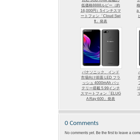
対応 3GB RAM 搭載の
5
低価格8888ルピー（約
格
16,000円）5インチスマ
a
ートフォン「Cloud Swi
ft」発表
パナソニック、インド
市場向け前面 LED フラ
ッシュ 4000mAh バッ
テリー搭載 5.99インチ
リ
スマートフォン「ELUG
A Ray 600」発表
0 Comments
No comments yet. Be the first to leave a com