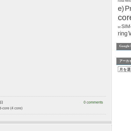
rola
nex
e)
P
cor
SIM
st
ring
Google 
アーカ
曜日
0 comments
-core (4 core)