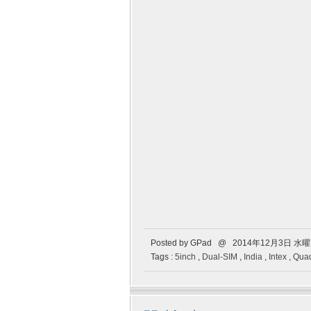
Posted by GPad @ 2014年12月3日 水
Tags :
5inch
,
Dual-SIM
,
India
,
Intex
,
Quad