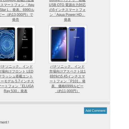
.0 Lollipop 搭載の低価
00mAh バッテリー搭載
スマートフォン「Aqu
USB OTG 電源出力対応
 Star L」発表。6990ル
の5インチスマートフォ
ピー（約13,000円）で
ン「Aqua Power HD」
発売
発表
パナソニック、インド
パナソニック、インド
市場向けフロント LED
市場向けアスペクト比1
フラッシュ搭載エント
8対9の5.45インチスマ
ーモデル 5.7インチス
ートフォン「P101」発
マートフォン「ELUGA
表、価格6999ルピー
Ray 530」発表
（約11,000円）
Add Comment
ment !