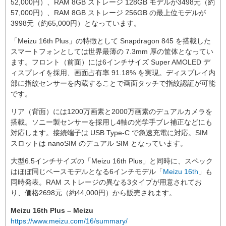
52,000円）、RAM 8GB ストレージ 128GB モデルが3498元（約
57,000円）、RAM 8GB ストレージ 256GB の最上位モデルが
3998元（約65,000円）となっています。
「Meizu 16th Plus」の特徴として Snapdragon 845 を搭載した
スマートフォンとしては世界最薄の 7.3mm 厚の筐体となってい
ます。フロント（前面）には6インチサイズ Super AMOLED デ
ィスプレイを採用、画面占有率 91.18% を実現。ディスプレイ内
部に指紋センサーを内蔵することで画面タッチで指紋認証が可能
です。
リア（背面）には1200万画素と2000万画素のデュアルカメラを
搭載。ソニー製センサーを採用し4軸の光学手ブレ補正などにも
対応します。接続端子は USB Type-C で急速充電に対応。SIM
スロットは nanoSIM のデュアル SIM となっています。
大型6.5インチサイズの「Meizu 16th Plus」と同時に、スペック
はほぼ同じベースモデルとなる6インチモデル「
Meizu 16th
」も
同時発表。RAM ストレージの異なる3タイプが用意されてお
り、価格2698元（約44,000円）から販売されます。
Meizu 16th Plus – Meizu
https://www.meizu.com/16/summary/