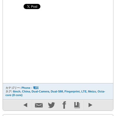
カテゴリー:
Phone - 電話
タグ:
6inch
,
China
,
Dual-Camera
,
Dual-SIM
,
Fingerprint
,
LTE
,
Meizu
,
Octa-
core (8 core)