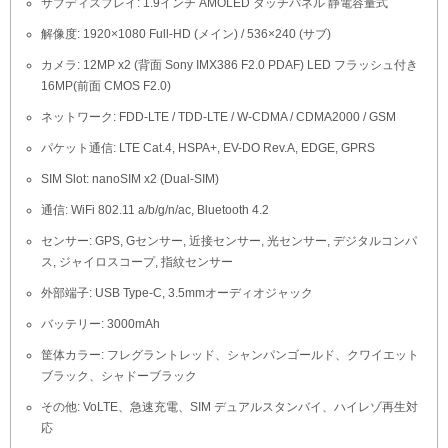
サブディスプレイ: 1.9インチ AMOLED タッチパネル 静電容量式
解像度: 1920×1080 Full-HD (メイン) / 536×240 (サブ)
カメラ: 12MP x2 (背面 Sony IMX386 F2.0 PDAF) LED フラッシュ付き
16MP(前面 CMOS F2.0)
ネットワーク: FDD-LTE / TDD-LTE / W-CDMA / CDMA2000 / GSM
パケット通信: LTE Cat.4, HSPA+, EV-DO Rev.A, EDGE, GPRS
SIM Slot: nanoSIM x2 (Dual-SIM)
通信: WiFi 802.11 a/b/g/n/ac, Bluetooth 4.2
センサー: GPS, Gセンサー, 近接センサー, 光センサー, デジタルコンパ
ス, ジャイロスコープ, 指紋センサー
外部端子: USB Type-C, 3.5mmオーディオジャック
バッテリー: 3000mAh
筐体カラー: フレグラントレッド、シャンパンゴールド、クワイエット
ブラック、シャドーブラック
その他: VoLTE、急速充電、SIM デュアルスタンバイ、ハイレゾ再生対
応