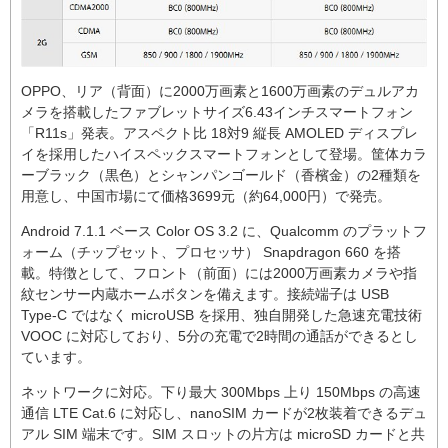
OPPO、リア（背面）に2000万画素と1600万画素のデュルアカ
メラを搭載したファブレットサイズ6.43インチスマートフォン
「R11s」発表。アスペクト比 18対9 縦長 AMOLED ディスプレ
イを採用したハイスペックスマートフォンとして登場。筐体カラ
ーブラック（黒色）とシャンパンゴールド（香檳金）の2種類を
用意し、中国市場にて価格3699元（約64,000円）で発売。
Android 7.1.1 ベース Color OS 3.2 に、Qualcomm のプラットフ
ォーム（チップセット、プロセッサ） Snapdragon 660 を搭
載。特徴として、フロント（前面）には2000万画素カメラや指
紋センサー内蔵ホームボタンを備えます。接続端子は USB
Type-C ではなく microUSB を採用、独自開発した急速充電技術
VOOC に対応しており、5分の充電で2時間の通話ができるとし
ています。
ネットワークに対応。下り最大 300Mbps 上り 150Mbps の高速
通信 LTE Cat.6 に対応し、nanoSIM カードが2枚装着できるデュ
アル SIM 端末です。SIM スロットの片方は microSD カードと共