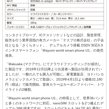
コンタクトプローブ、ICテストソケットなどの設計、製造管理、
販売を行う業界屈指の有力メーカー「テスプロ株式会社」の子会
社となる「さくらネット」、デュアルカメラ搭載 DSDV 対応5.9
インチスマートフォン「Mayumi world smart phone U1」の発売
発表。
「Makuake (マクアケ)」にてクラウドファンディングが成功し
た製品です。2018年12月以降より出資者へ製品が出荷されてい
ましたが、一般の人でも購入が可能に。家電量販店、ヨドバシカ
メラとビックカメラにて取扱い。2019年4月1日より価格32,180
円（税込）で販売開始。筐体カラーはカーボンファイバー、トワ
イライトの2種類。
「Mayumi world smart phone U1」の特長として、世界36バンド
と多くのネットワークに対応。nanoSIM スロットを2つ備えたデ
ュアル SIM 端末ですが、スロットのどちらも VoLTE 4G 通信に