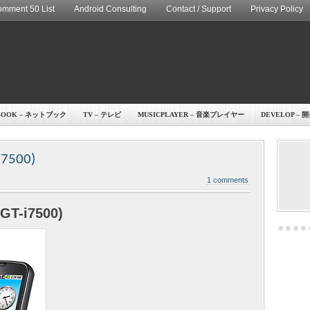
mment 50 List
Android Consulting
Contact / Support
Privacy Policy
BOOK – ネットブック
TV – テレビ
MUSICPLAYER – 音楽プレイヤー
DEVELOP – 
i7500)
1 comments
GT-i7500)