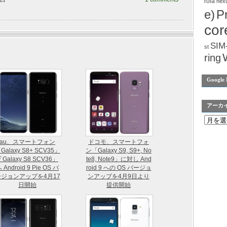
rola
nex
e)
P
cor
SIM
st
ring
Google 
アーカ
au、スマートフォン
ドコモ、スマートフォ
Galaxy S8+ SCV35」
ン「Galaxy S9, S9+, No
「Galaxy S8 SCV36」
te8, Note9」に対し And
 Android 9 Pie OS バ
roid 9 への OS バージョ
ージョンアップを4月17
ンアップを4月9日より
日開始
提供開始