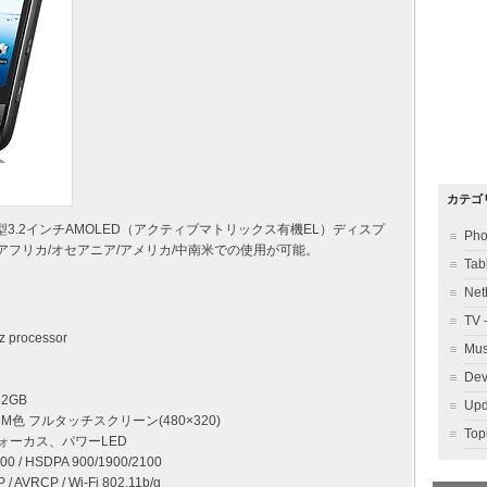
カテゴ
ン、大型3.2インチAMOLED（アクティブマトリックス有機EL）ディスプ
Ph
アフリカ/オセアニア/アメリカ/中南米での使用が可能。
Ta
Ne
TV
 processor
Mu
Dev
32GB
Up
16M色 フルタッチスクリーン(480×320)
To
トフォーカス、パワーLED
 / HSDPA 900/1900/2100
/ AVRCP / Wi-Fi 802.11b/g