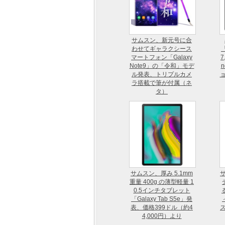
サムスン、新元号に合
わせてギャラクシース
「
マートフォン「Galaxy
7
Note9」の「令和」モデ
n
ル発表、トリプルカメ
ラ搭載で筆が付属（ネ
タ）
サムスン、厚み 5.1mm
サ
重量 400g の薄型軽量 1
0.5インチタブレット
「Galaxy Tab S5e」発
表、価格399ドル（約4
ス
4,000円）より