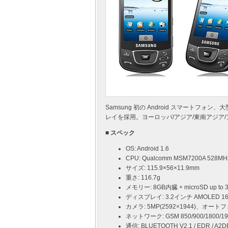
Samsung 初の Android スマートフォ
レイを採用。ヨーロッパ/アジア/東南アジア/
■ スペック
OS: Android 1.6
CPU: Qualcomm MSM7200A 528MHz
サイズ: 115.9×56×11.9mm
重さ: 116.7g
メモリー: 8GB内臓 + microSD up to 
ディスプレイ: 3.2インチ AMOLED 
カメラ: 5MP(2592×1944)、オー
ネットワーク: GSM 850/900/1800/1900
通信: BLUETOOTH V2.1 / EDR / A2DP 