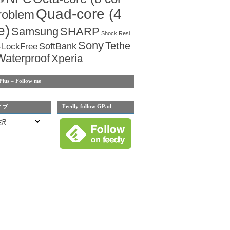
us
Quad-core (4
roblem
e)
Samsung
SHARP
Shock Resi
Sony
Tethe
SoftBank
-LockFree
Waterproof
Xperia
Plus – Follow me
Feedly follow GPad
イブ