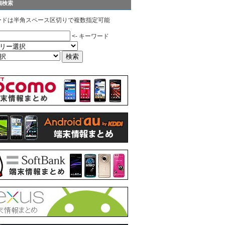
細検索
ードは半角スペース区切りで複数指定可能
<- キーワード