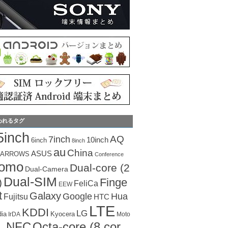
われるタグ
5inch
AQ
7inch
10inch
6inch
8inch
au
China
ASUS
ARROWS
Conference
como
Dual-core (2
Dual-Camera
Dual-SIM
Finge
)
FeliCa
EEW
t
Galaxy
Hua
Google
Fujitsu
HTC
LTE
KDDI
LG
dia
Kyocera
IrDA
Moto
Octa-core (8 cor
NFC