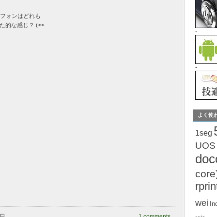
ートフォンはどれも
的な感じ？ (><
-
-
よく使
1seg
UOS
do
core
rprin
wei
In
曜日
1 comments