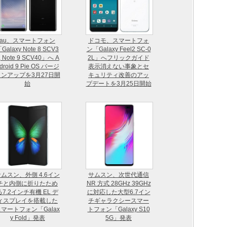
au、スマートフォン
ドコモ、スマートフォ
Galaxy Note 8 SCV3
ン「Galaxy Feel2 SC-0
, Note 9 SCV40」へ A
2L」へフリックガイド
droid 9 Pie OS バージ
表示消えない事象とセ
ョンアップを3月27日開
キュリティ改善のアッ
始
プデートを3月25日開始
ムスン、外側 4.6イン
サムスン、次世代通信
チと内側に折りたため
NR 方式 28GHz 39GHz
る7.2インチ有機 EL デ
に対応した大型6.7イン
ィスプレイを搭載した
チギャラクシースマー
マートフォン「Galax
トフォン「Galaxy S10
y Fold」発表
5G」発表