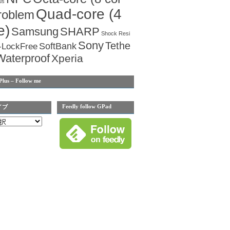
us
Quad-core (4
roblem
e)
Samsung
SHARP
Shock Resi
Sony
Tethe
SoftBank
-LockFree
Waterproof
Xperia
Plus – Follow me
Feedly follow GPad
イブ