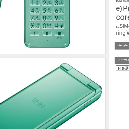
rola
nex
e)
P
cor
SIM
st
ring
Google 
アーカ