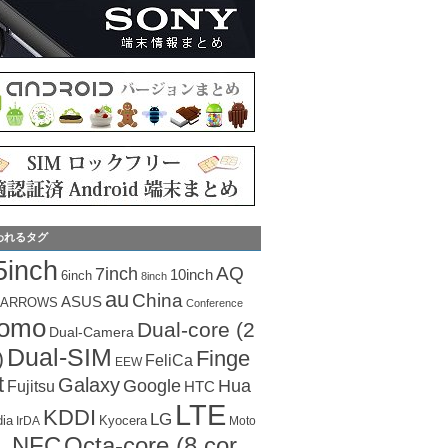
われるタグ
5inch
AQ
7inch
10inch
6inch
8inch
au
China
ASUS
ARROWS
Conference
como
Dual-core (2
Dual-Camera
Dual-SIM
Finge
)
FeliCa
EEW
t
Galaxy
Hua
Google
Fujitsu
HTC
LTE
KDDI
LG
dia
Kyocera
IrDA
Moto
Octa-core (8 cor
NFC