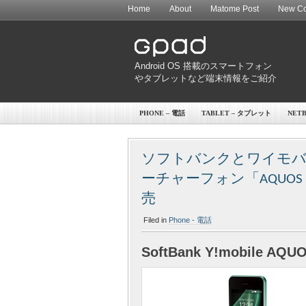
Home
About
Matome Post
New Co
Android OS 搭載のスマートフォン
やタブレットなど端末情報をご紹介
PHONE – 電話
TABLET – タブレット
NET
ソフトバンクとワイモバイル、
ーチャーフォン「AQUOS ケ
売
Filed in
Phone - 電話
SoftBank Y!mobile AQU