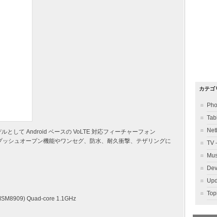
カテゴ
Ph
Ta
Ne
して Android ベースの VoLTE 対応フィーチャーフォン
場。ワンプッシュオープン機能やワンセグ、防水、耐久衝撃、テザリングに
TV
Mu
Dev
Up
To
MSM8909) Quad-core 1.1GHz