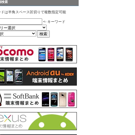
細検索
ードは半角スペース区切りで複数指定可能
<- キーワード