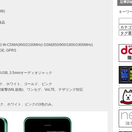
記事詳
み時)
キーワ
液晶
) W-CDMA(900/2100MHz) GSM(850/900/1800/1900MHz)
GE, GPRS
1
-
icroUSB, 3.5mmオーディオジャック
ック、ホワイト、ゴールド、ピンク
-
X)、耐衝撃(MIL規格)、ワンセグ、VoLTE、テザリング対応
ック、ホワイト、ピンクの3色のみ。
-
-