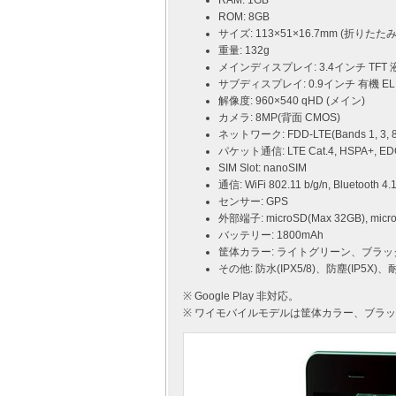
RAM: 1GB
ROM: 8GB
サイズ: 113×51×16.7mm (折りたた
重量: 132g
メインディスプレイ: 3.4インチ TFT 
サブディスプレイ: 0.9インチ 有機 EL
解像度: 960×540 qHD (メイン)
カメラ: 8MP(背面 CMOS)
ネットワーク: FDD-LTE(Bands 1, 3, 8
パケット通信: LTE Cat.4, HSPA+, ED
SIM Slot: nanoSIM
通信: WiFi 802.11 b/g/n, Bluetooth 4.
センサー: GPS
外部端子: microSD(Max 32GB), m
バッテリー: 1800mAh
筐体カラー: ライトグリーン、ブラ
その他: 防水(IPX5/8)、防塵(IP5
※ Google Play 非対応。
※ ワイモバイルモデルは筐体カラー、ブラ