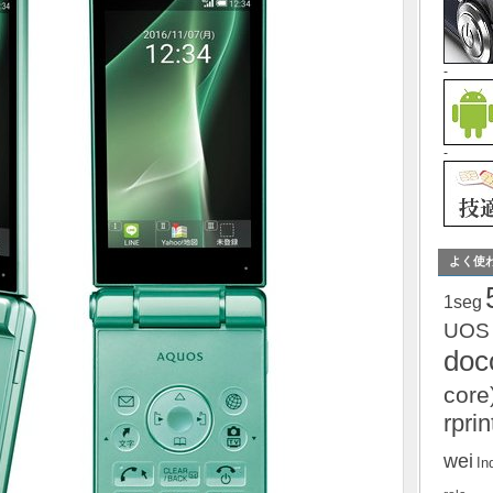
-
-
よく使
1seg
UOS
do
core
rprin
wei
In