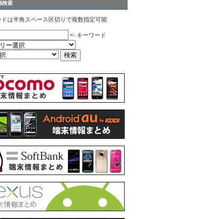
細検索
ードは半角スペース区切りで複数指定可能
<- キーワード