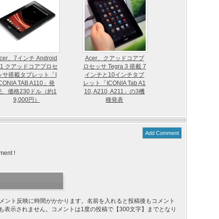
cer、7インチ Android
Acer、クアッドコアプ
.1 クアッドコアプロセ
ロセッサ Tegra 3 搭載 7
ッサ搭載タブレット「I
インチと10インチタブ
CONIA TAB A110」発
レット「ICONIA Tab A1
売、価格230ドル（約1
10, A210, A211」の3機
9,000円）
種発表
Add Comment
ment !
り、コメント反映に時間がかかります。名前を入れると投稿後もコメント
ても表示されません。コメントは1度の投稿で【300文字】までとなり