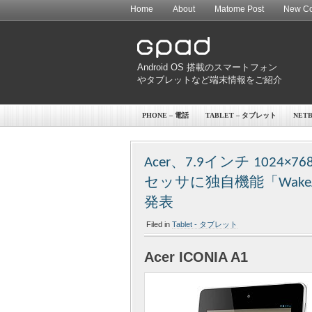
Home
About
Matome Post
New Co
Android OS 搭載のスマートフォン
やタブレットなど端末情報をご紹介
PHONE – 電話
TABLET – タブレット
NET
Acer、7.9インチ 1024×7
セッサに独自機能「WakeA
発表
Filed in
Tablet - タブレット
Acer ICONIA A1