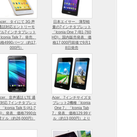
Acer、タイにて 3G 声
日本エイサー、薄型軽
通話対応エントリーモ
量の7インチタブレット
デル7インチタブレット
「Iconia One 7 (B1-760
Iconia Talk 7」発売、
HD)」国内販売発表、価
格4990バーツ（約17,
格17,000円前後で9月1
000円）
8日発売
Acer、音声通話 LTE 通
Acer、7インチサイズタ
対応 7インチタブレッ
ブレット2機種「Iconia
「Iconia Talk S (A1-7
One 7」「Iconia Tab
4)」発表、価格7990台
7」発表、価格129.99ド
湾ドル（約26,000円）
ル（約13,000円）より