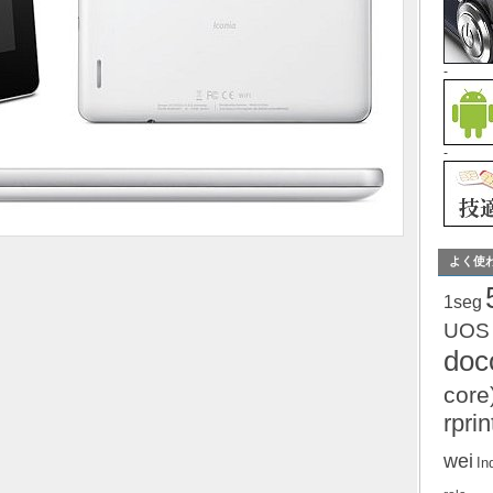
-
-
よく使
1seg
UOS
do
core
rprin
wei
In