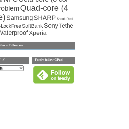
us
Quad-core (4
roblem
e)
Samsung
SHARP
Shock Resi
Sony
Tethe
SoftBank
-LockFree
Waterproof
Xperia
Plus – Follow me
Feedly follow GPad
イブ