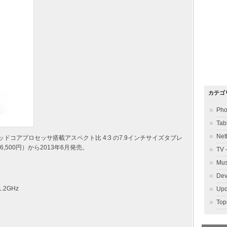
カテゴ
Ph
Ta
Ne
.2 クアッドコアプロセッサ搭載アスペクト比 4:3 の7.9インチサイズタブレ
6,500円）から2013年6月発売。
TV
Mu
Dev
1.2GHz
Up
To