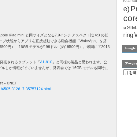
rola
nex
e)
P
cor
SIM
st
ring
pple iPad mini と同サイズとなる7.9インチ アスペクト比 4:3 の低
スリープ状態からアプリを直接起動できる独自機能「WakeApp」を搭
500円）、16GB モデルが199ドル（約19500円）。米国にて2013
Google 
発売されるタブレット「
A1-810
」と同様の製品と思われます。公
アーカ
デルしか情報がでていませんが、発表会では 16GB モデルも同時に
let – CNET
a-a1/4505-3126_7-35757124.html