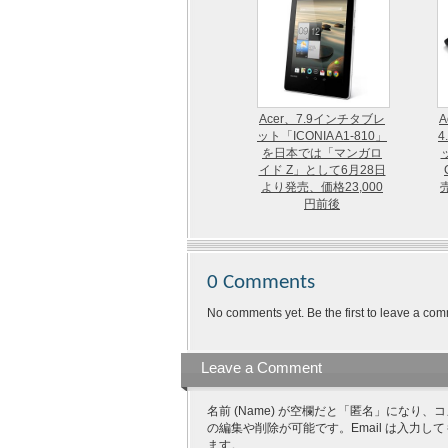
Acer、7.9インチタブレ
A
ット「ICONIA A1-810」
4
を日本では「マンガロ
イド Z」として6月28日
より発売、価格23,000
円前後
0 Comments
No comments yet. Be the first to leave a com
Leave a Comment
名前 (Name) が空欄だと「匿名」にな
の編集や削除が可能です。Email は入力し
ます。