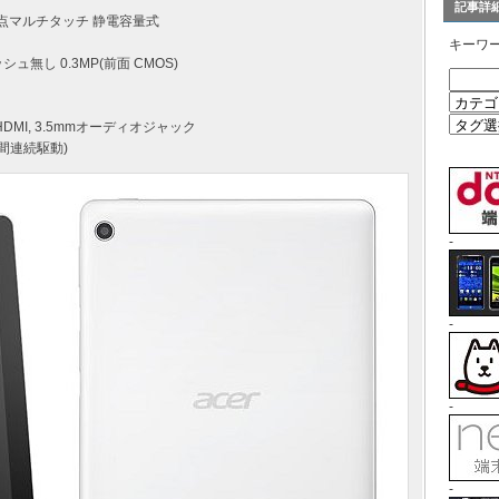
記事詳
 10点マルチタッチ 静電容量式
キーワ
ッシュ無し 0.3MP(前面 CMOS)
ini-HDMI, 3.5mmオーディオジャック
7時間連続駆動)
-
-
-
-