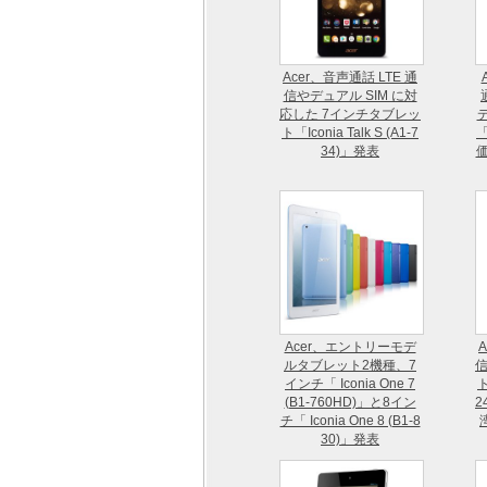
Acer、音声通話 LTE 通
信やデュアル SIM に対
応した 7インチタブレッ
ト「Iconia Talk S (A1-7
「
34)」発表
価
Acer、エントリーモデ
ルタブレット2機種、7
信
インチ「 Iconia One 7
ト
(B1-760HD)」と8イン
2
チ「 Iconia One 8 (B1-8
30)」発表