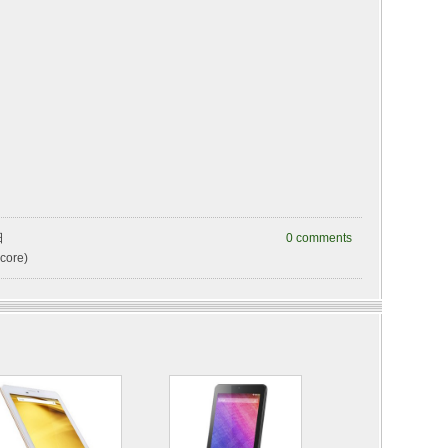
日
0 comments
core)