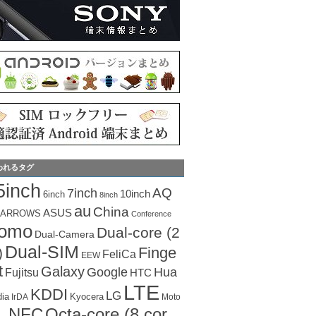
われるタグ
5inch
AQ
7inch
10inch
6inch
8inch
au
China
ASUS
ARROWS
Conference
como
Dual-core (2
Dual-Camera
Dual-SIM
Finge
)
FeliCa
EEW
t
Galaxy
Hua
Google
Fujitsu
HTC
LTE
KDDI
LG
dia
Kyocera
IrDA
Moto
Octa-core (8 cor
NFC