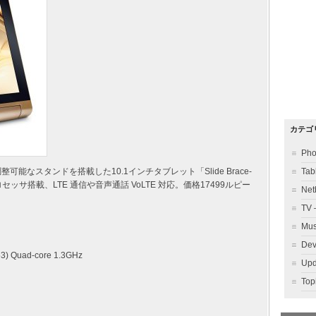
カテゴ
Ph
整可能なスタンドを搭載した10.1インチタブレット「Slide Brace-
Ta
アプロセッサ搭載、LTE 通信や音声通話 VoLTE 対応。価格17499ルピー
Ne
TV
Mu
Dev
3) Quad-core 1.3GHz
Up
To