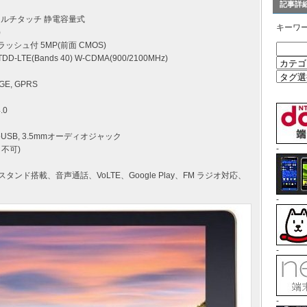
記事詳
晶 マルチタッチ 静電容量式
キーワ
)
 フラッシュ付 5MP(前面 CMOS)
DD-LTE(Bands 40) W-CDMA(900/2100MHz)
GE, GPRS
.0
icroUSB, 3.5mmオーディオジャック
-
し不可)
ンド搭載、音声通話、VoLTE、Google Play、FM ラジオ対応、
-
-
-