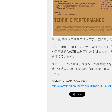
※ 上記スペック画像クリックすると拡大し
インド iBall、10.1インチサイズタブレット「
や音声通話 VoLTE に対応した SIM 
を備えています。
スピーカーの位置や、スタンドの格納方法な
社では過去に 3G モデルの「Slide Brac
です。
Slide Brace-X1 4G – iBall
http://www.iball.co.in/Product/Brace-X1-4G/