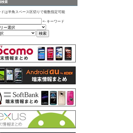
細検索
ードは半角スペース区切りで複数指定可能
<- キーワード