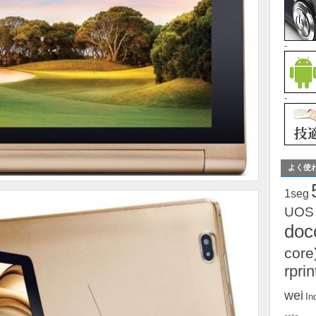
-
-
よく使
1seg
UOS
do
core
rprin
wei
In