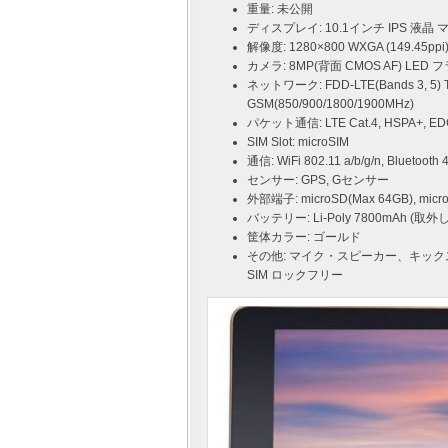
重量: 未公開
ディスプレイ: 10.1インチ IPS 液
解像度: 1280×800 WXGA (149.45ppi
カメラ: 8MP(背面 CMOS AF) LED
ネットワーク: FDD-LTE(Bands 3, 5) T
GSM(850/900/1800/1900MHz)
パケット通信: LTE Cat.4, HSPA+, ED
SIM Slot: microSIM
通信: WiFi 802.11 a/b/g/n, Bluetooth 4
センサー: GPS, Gセンサー
外部端子: microSD(Max 64GB), m
バッテリー: Li-Poly 7800mAh (取外
筐体カラー: ゴールド
その他: マイク・スピーカー、キックスタ
SIM ロックフリー