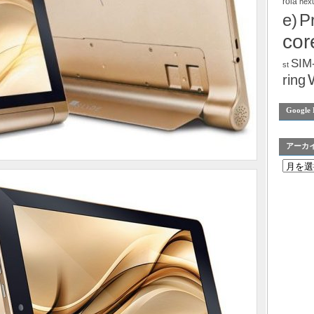
rola
nex
e)
P
cor
SIM
st
ring
Google 
アーカ