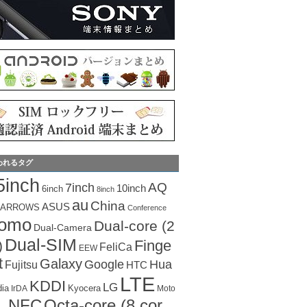
われるタグ
5inch
AQ
7inch
10inch
6inch
8inch
au
China
ASUS
ARROWS
Conference
como
Dual-core (2
Dual-Camera
Dual-SIM
Finge
)
FeliCa
EEW
t
Galaxy
Hua
Google
Fujitsu
HTC
LTE
KDDI
LG
dia
Kyocera
IrDA
Moto
Octa-core (8 cor
NFC