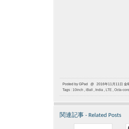
Posted by GPad @ 2016年11月11日 
Tags :
10inch
,
iBall
,
India
,
LTE
,
Octa-core
関連記事 - Related Posts