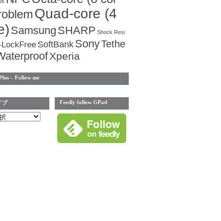
us
Quad-core (4
roblem
e)
Samsung
SHARP
Shock Resi
Sony
Tethe
SoftBank
-LockFree
Waterproof
Xperia
Plus – Follow me
Feedly follow GPad
イブ