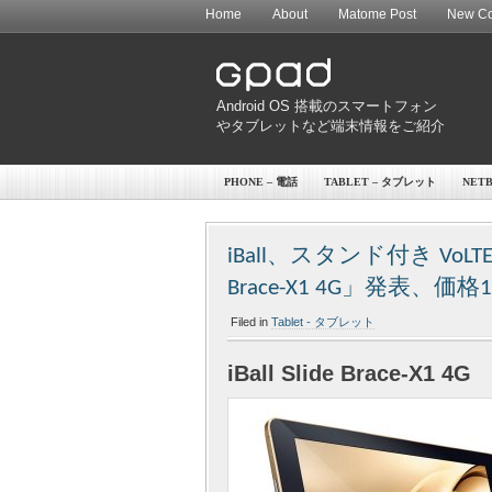
Home
About
Matome Post
New Co
Android OS 搭載のスマートフォン
やタブレットなど端末情報をご紹介
PHONE – 電話
TABLET – タブレット
NET
iBall、スタンド付き VoL
Brace-X1 4G」発表、価格
Filed in
Tablet - タブレット
iBall Slide Brace-X1 4G