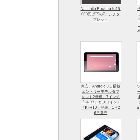
Nationite Rocktab 約15,
サ
000円以下の7インチタ
ブレット
ス
恵安、Android 8.1 搭載
S
エントリーモデルタブ
レット2機種、7インチ
「KI-R7」と10.1インチ
「KI-R10」発表、1月2
a
6日発売