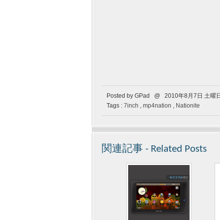
Posted by GPad @ 2010年8月7日 土曜
Tags :
7inch
,
mp4nation
,
Nationite
関連記事 - Related Posts