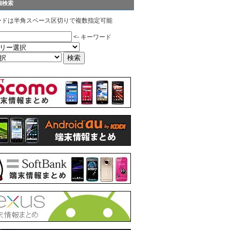
細検索
ードは半角スペース区切りで複数指定可能
<- キーワード