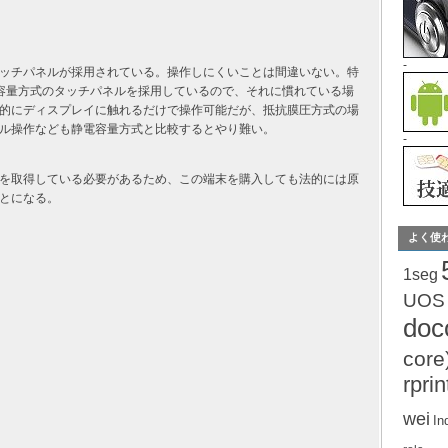
-
ッチパネルが採用されている。操作しにくいことは間違いない。特
静電容量方式のタッチパネルを採用しているので、それに慣れている場
的にディスプレイに触れるだけで操作可能だが、抵抗膜圧方式の場
ル操作なども静電容量方式と比較するとやり難い。
-
を取得している必要があるため、この端末を購入しても法的には原
とになる。
よく使
1seg
UOS
do
core
rprin
wei
In