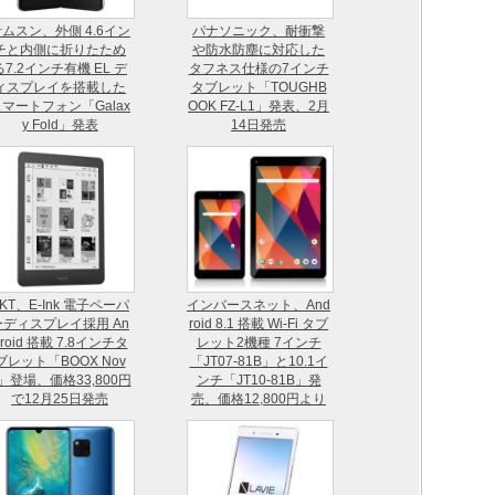
ムスン、外側 4.6イン
パナソニック、耐衝撃
チと内側に折りたため
や防水防塵に対応した
る7.2インチ有機 EL デ
タフネス仕様の7インチ
ィスプレイを搭載した
タブレット「TOUGHB
マートフォン「Galax
OOK FZ-L1」発表、2月
y Fold」発表
14日発売
KT、E-Ink 電子ペーパ
インバースネット、And
ーディスプレイ採用 An
roid 8.1 搭載 Wi-Fi タブ
droid 搭載 7.8インチタ
レット2機種 7インチ
ブレット「BOOX Nov
「JT07-81B」と10.1イ
」登場、価格33,800円
ンチ「JT10-81B」発
で12月25日発売
売、価格12,800円より