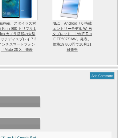
Huawei、スタイラス対
NEC、Android 7.0 搭載
 Kirin 980 トリプル L
エントリーモデル Wi-Fi
eica カメラ搭載の大型
タブレット「LAVIE Tab
ッチディスプレイ 7.2
E TE507/JAW」発表、
インチスマートフォン
価格19,800円で10月11
「Mate 20 X」発表
日発売
Add Comment
タブレット | Google Pad