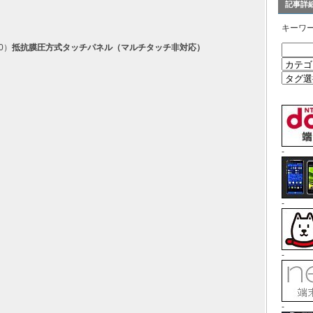
記事詳
キーワ
0）
抵抗膜圧方式タッチパネル（マルチタッチ非対応）
-
-
-
-