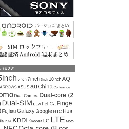
われるタグ
5inch
AQ
7inch
10inch
6inch
8inch
au
China
ASUS
ARROWS
Conference
como
Dual-core (2
Dual-Camera
Dual-SIM
Finge
)
FeliCa
EEW
t
Galaxy
Hua
Google
Fujitsu
HTC
LTE
KDDI
LG
dia
Kyocera
IrDA
Moto
Octa-core (8 cor
NFC