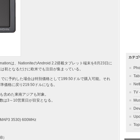
カテゴ
nは、NationiteのAndroid 2.2搭載タブレット端末を8月23日に
Ph
した端末は初となるだけに欧米でも注目が集まっている。
Ta
日までに予約した場合は特別価格として199.50ドルで購入可能。それ
Ne
準価格に戻り219.50ドルになる。
TV
も含めた東南アジアも対象。
数は3～10営業日が目安となる。
Mu
Dev
Up
 OMAP3 3530) 600MHz
To
GB）