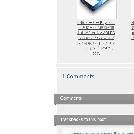
中国メーカー Royole、
世界初となる画面が折
応
り曲げられる AMOLED
フレキシブルディスプ
ノ
レイ搭載 7.8インチスマ
ートフォン「FlexPai」
発表
1 Comments
Comments
Trackbacks to this post.
Nationite Rocktab 約15,000円の7インチ