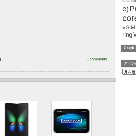
rola
nex
e)
P
cor
SIM
st
ring
Google 
日
1 comments
アーカ