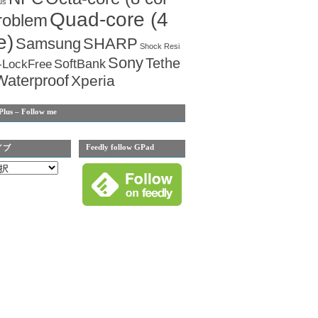
us
Quad-core (4
roblem
e)
Samsung
SHARP
Shock Resi
Sony
Tethe
SoftBank
-LockFree
Waterproof
Xperia
Plus – Follow me
Feedly follow GPad
イブ