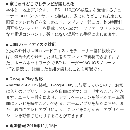
■ 家じゅうどこでもテレビが楽しめる
本体と「地上デジタル」「BS・110度CS放送」を受信するチュ
ーナー BOX をワイヤレスで接続し、家じゅうどこでも安定した
画質でテレビ放送を楽しめます。タブレット部には、約5時間利
用可能なバッテリーを搭載しているので、ソファーやベッドの上
など電源コンセントが近くにない場所でも手軽に楽しめます。
■ USB ハードディスク対応
別売の外付け USB ハードディスクをチューナー部に接続すれ
ば、録画予約や録画した番組をタブレットで視聴できます。ま
た、ホームネットワークで BD レコーダー“AQUOSブルーレ
イ”と接続し、録画した番組を楽しむことも可能です。
■ Google Play 対応
Android 4.4.4 OS 搭載。Google Play に対応しているので、お気
に入りのアプリケーションを自由にダウンロードすることができ
ます。ユーザー設定により、アプリケーションを並べたホーム画
面にテレビを映すことができる、ホームアプリを新たに開発。ま
た、独自のテレビアプリにより、テレビを見ながら、アプリケー
ションを動作させたりすることができます。
■ 追加情報 2015年11月15日