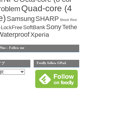
us
Quad-core (4
roblem
e)
Samsung
SHARP
Shock Resi
Sony
Tethe
SoftBank
-LockFree
Waterproof
Xperia
Plus – Follow me
Feedly follow GPad
イブ