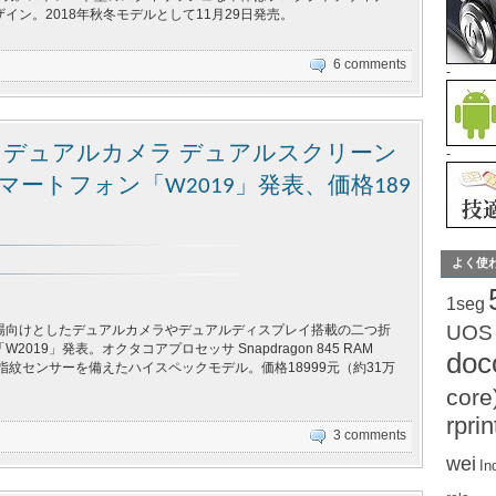
イン。2018年秋冬モデルとして11月29日発売。
6 comments
-
 845 デュアルカメラ デュアルスクリーン
-
マートフォン「W2019」発表、価格189
よく使
1seg
UOS
場向けとしたデュアルカメラやデュアルディスプレイ搭載の二つ折
019」発表。オクタコアプロセッサ Snapdragon 845 RAM
do
や指紋センサーを備えたハイスペックモデル。価格18999元（約31万
core
rprin
3 comments
wei
In