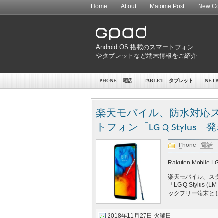
Home
About
Matome Post
New Co
Android OS 搭載のスマートフォン
やタブレットなど端末情報をご紹介
PHONE – 電話
TABLET – タブレット
NET
楽天モバイル、防水対応スタ
トフォン「LG Q Stylus
Phone - 電話
Rakuten Mobile L
楽天モバイル、ス
「LG Q Stylu
ックフリー端末として
2018年11月27日 火曜日