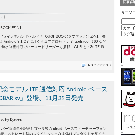
記事詳
キーワ
レット
HBOOK FZ-N1
.7インチハンドヘルド「TOUGHBOOK (タフブック) FZ-N1」発
Android 8.1 OS にオクタコアプロセッサ Snapdragon 660 など
水防塵対応でバーコードリーダーも搭載。Wi-Fi と 4G LTE 通
。
No comments
-
-
デル LTE 通信対応 Android ベース
AR xv」登場、11月29日発売
-
xv by Kyocera
フォバー15週年を記念し京セラ製 Android ベースフィーチャーフォン
-
xv」発表。ストレート型のスタイリッシュな本体はプロダクトデザイナ