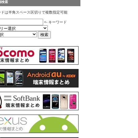
細検索
ードは半角スペース区切りで複数指定可能
<- キーワード