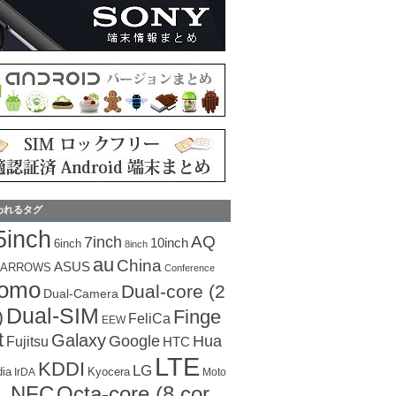
われるタグ
5inch
AQ
7inch
10inch
6inch
8inch
au
China
ASUS
ARROWS
Conference
como
Dual-core (2
Dual-Camera
Dual-SIM
Finge
)
FeliCa
EEW
t
Galaxy
Hua
Google
Fujitsu
HTC
LTE
KDDI
LG
dia
Kyocera
IrDA
Moto
Octa-core (8 cor
NFC