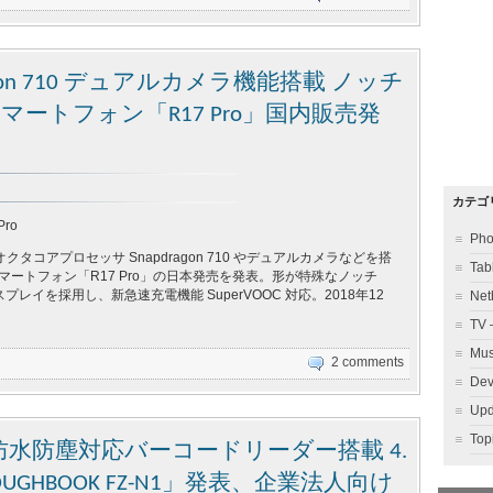
agon 710 デュアルカメラ機能搭載 ノッチ
マートフォン「R17 Pro」国内販売発
カテゴ
Pro
Ph
オクタコアプロセッサ Snapdragon 710 やデュアルカメラなどを搭
Ta
スマートフォン「R17 Pro」の日本発売を発表。形が特殊なノッチ
レイを採用し、新急速充電機能 SuperVOOC 対応。2018年12
Ne
TV
Mu
2 comments
Dev
Up
To
水防塵対応バーコードリーダー搭載 4.
GHBOOK FZ-N1」発表、企業法人向け