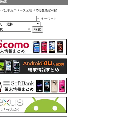
細検索
ードは半角スペース区切りで複数指定可能
<- キーワード