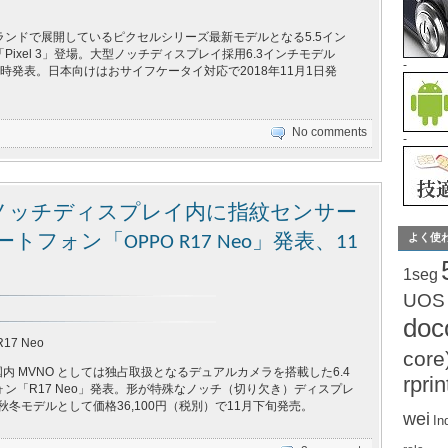
ランドで展開しているピクセルシリーズ最新モデルとなる5.5イン
Pixel 3」登場。大型ノッチディスプレイ採用6.3インチモデル
-
L」も同時発表。日本向けはおサイフケータイ対応で2018年11月1日発
No comments
-
占取扱ノッチディスプレイ内に指紋センサー
よく使
フォン「OPPO R17 Neo」発表、11
1seg
UOS
do
R17 Neo
core
日本国内 MVNO としては独占取扱となるデュアルカメラを搭載した6.4
rprin
ン「R17 Neo」発表。形が特殊なノッチ（切り欠き）ディスプレ
年秋冬モデルとして価格36,100円（税別）で11月下旬発売。
wei
In