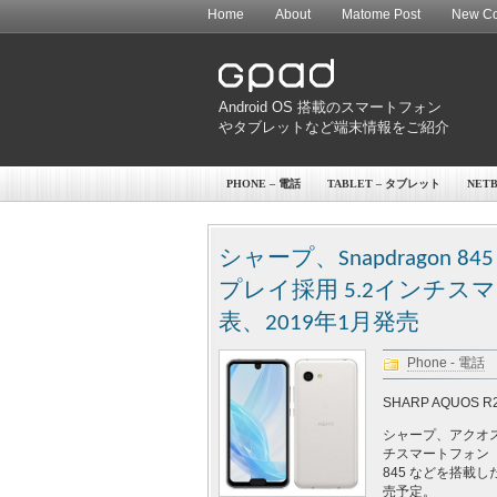
Home
About
Matome Post
New Co
Android OS 搭載のスマートフォン
やタブレットなど端末情報をご紹介
PHONE – 電話
TABLET – タブレット
NET
シャープ、Snapdrago
プレイ採用 5.2インチスマート
表、2019年1月発売
Phone - 電話
SHARP AQUOS R2
シャープ、アクオ
チスマートフォン「AQUO
845 などを搭載
売予定。