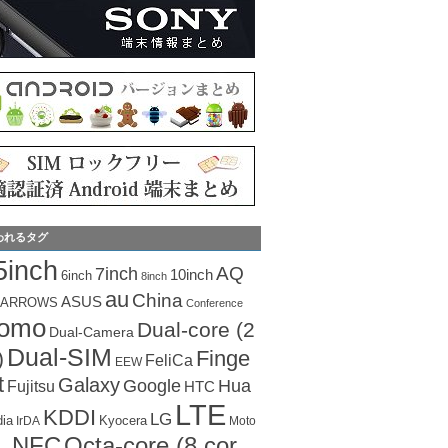
われるタグ
5inch
AQ
7inch
10inch
6inch
8inch
au
China
ASUS
ARROWS
Conference
como
Dual-core (2
Dual-Camera
Dual-SIM
Finge
)
FeliCa
EEW
t
Galaxy
Hua
Google
Fujitsu
HTC
LTE
KDDI
LG
dia
Kyocera
IrDA
Moto
Octa-core (8 cor
NFC