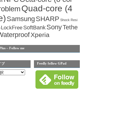
us
Quad-core (4
roblem
e)
Samsung
SHARP
Shock Resi
Sony
Tethe
SoftBank
-LockFree
Waterproof
Xperia
Plus – Follow me
Feedly follow GPad
イブ