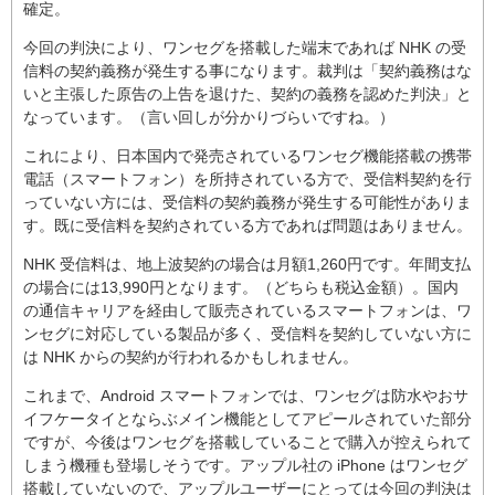
確定。
今回の判決により、ワンセグを搭載した端末であれば NHK の受
信料の契約義務が発生する事になります。裁判は「契約義務はな
いと主張した原告の上告を退けた、契約の義務を認めた判決」と
なっています。（言い回しが分かりづらいですね。）
これにより、日本国内で発売されているワンセグ機能搭載の携帯
電話（スマートフォン）を所持されている方で、受信料契約を行
っていない方には、受信料の契約義務が発生する可能性がありま
す。既に受信料を契約されている方であれば問題はありません。
NHK 受信料は、地上波契約の場合は月額1,260円です。年間支払
の場合には13,990円となります。（どちらも税込金額）。国内
の通信キャリアを経由して販売されているスマートフォンは、ワ
ンセグに対応している製品が多く、受信料を契約していない方に
は NHK からの契約が行われるかもしれません。
これまで、Android スマートフォンでは、ワンセグは防水やおサ
イフケータイとならぶメイン機能としてアピールされていた部分
ですが、今後はワンセグを搭載していることで購入が控えられて
しまう機種も登場しそうです。アップル社の iPhone はワンセグ
搭載していないので、アップルユーザーにとっては今回の判決は