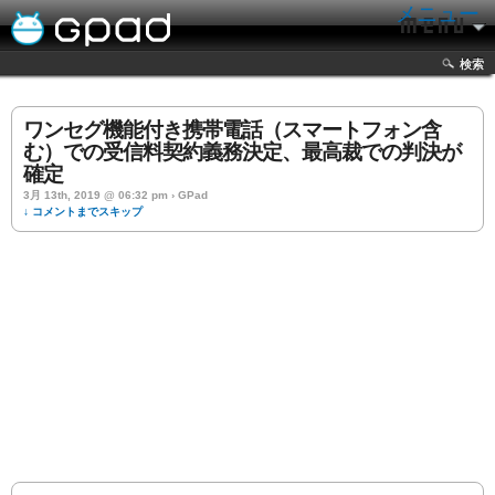
メニュー
検索
ワンセグ機能付き携帯電話（スマートフォン含
む）での受信料契約義務決定、最高裁での判決が
確定
3月 13th, 2019 @ 06:32 pm › GPad
↓ コメントまでスキップ