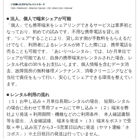
■ 法人、個人で端末シェアが可能
「個人」でも携帯端末をシェアリングできるサービスは業界初と
なっており、初めての試みです。不用な携帯電話を貸し出
す、“シェア”することにより、貸し出す側が手数料をもらえるだ
けでなく、利用者によるレンタルが終了した際には、携帯電話を
売ることも可能です。「あいりぺレンタル」では、1か月単位で
シェアが可能であり、自身の携帯端末がレンタルされた場合、レ
ンタル代金の30％をお支払いします。個人情報を含むデータ消
去、故障箇所の無料修理メンテナンス、消毒クリーニングなどを
当社で責任をもって行い、安心してシェアできる環境を整えてい
ます。
■ レンタル利用の流れ
（１）お申し込み = 月単位長期レンタルの場合、 短期レンタル
の場合に合わせて専用フォームにて申し込み > （２）端末を弊
社より発送 = 利用期間・機種などのご利用条件、 本人確認書類
等を提出、 入金確認後、 端末を発送 > （３）端末をポストで受
取 = 申し込み完了から3～5営業日以内に発送（ヤマト運輸「ネ
コポス」）※土日祝日の発送は行っていません。