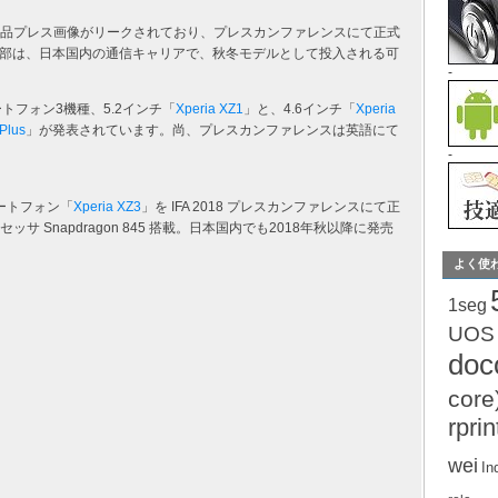
れる製品プレス画像がリークされており、プレスカンファレンスにて正式
部は、日本国内の通信キャリアで、秋冬モデルとして投入される可
-
スマートフォン3機種、5.2インチ「
Xperia XZ1
」と、4.6インチ「
Xperia
Plus
」が発表されています。尚、プレスカンファレンスは英語にて
-
ートフォン「
Xperia XZ3
」を IFA 2018 プレスカンファレンスにて正
プロセッサ Snapdragon 845 搭載。日本国内でも2018年秋以降に発売
よく使
1seg
UOS
do
core
rprin
wei
In