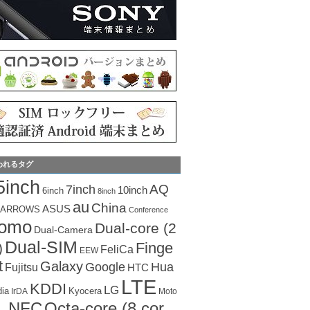
われるタグ
5inch
AQ
7inch
10inch
6inch
8inch
au
China
ASUS
ARROWS
Conference
como
Dual-core (2
Dual-Camera
Dual-SIM
Finge
)
FeliCa
EEW
t
Galaxy
Hua
Google
Fujitsu
HTC
LTE
KDDI
LG
dia
Kyocera
IrDA
Moto
Octa-core (8 cor
NFC