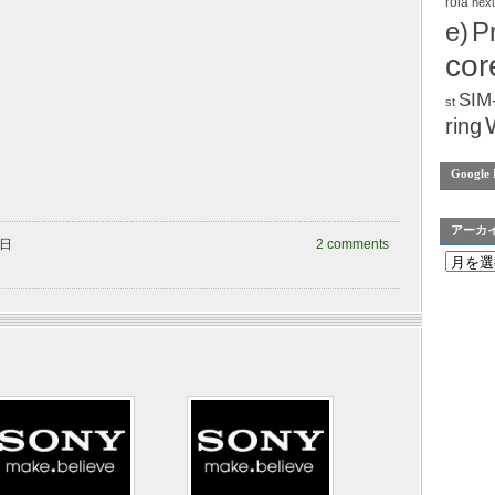
rola
nex
e)
P
cor
SIM
st
ring
Google 
アーカ
曜日
2 comments