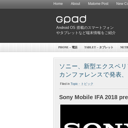
Home
About
Matome Post
New Co
Android OS 搭載のスマートフォン
やタブレットなど端末情報をご紹介
PHONE – 電話
TABLET – タブレット
NET
ソニー、新型エクスペリアス
カンファレンスで発表、日
Filed in
Topic - トピック
Sony Mobile IFA 2018 pr