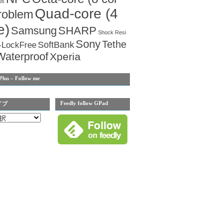
us
Quad-core (4
roblem
e)
Samsung
SHARP
Shock Resi
Sony
Tethe
SoftBank
-LockFree
Waterproof
Xperia
Plus – Follow me
Feedly follow GPad
イブ