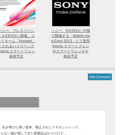
ソニー、プレスイベン
ソニー、6月25日に中国
トを9月4日に開催。コ
で開催する「Mobile Asi
ードネーム「Honami」
a Expo 2013」にて新型
とされるハイスペック
Xperia スマートフォン
Xperia スマートフォン
やスマートウォッチを
発表予定
発表予定
Add Comment
…丸み帯びた厚い筐体、廃止されたイヤホンジャック…
ですらない感が増してきた新製品ばかりだけど…