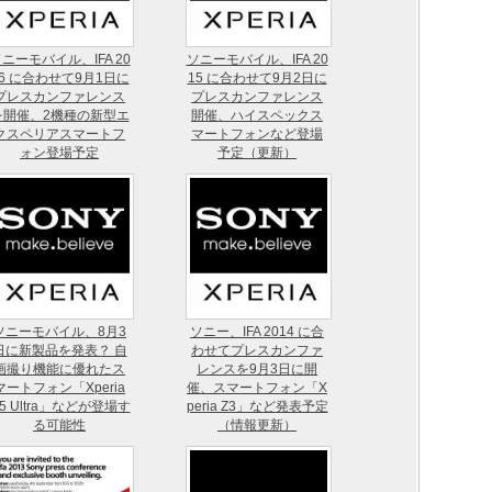
ニーモバイル、IFA 20
ソニーモバイル、IFA 20
16 に合わせて9月1日に
15 に合わせて9月2日に
プレスカンファレンス
プレスカンファレンス
を開催、2機種の新型エ
開催、ハイスペックス
クスペリアスマートフ
マートフォンなど登場
ォン登場予定
予定（更新）
ソニーモバイル、8月3
ソニー、IFA 2014 に合
日に新製品を発表？ 自
わせてプレスカンファ
画撮り機能に優れたス
レンスを9月3日に開
マートフォン「Xperia
催、スマートフォン「X
5 Ultra」などが登場す
peria Z3」など発表予定
る可能性
（情報更新）