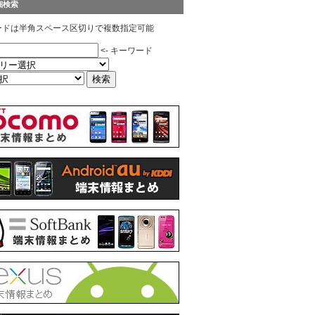
細検索
ードは半角スペース区切りで複数指定可能
<- キーワード