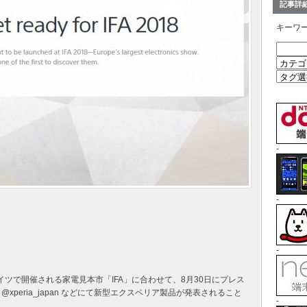
記事詳
キーワ
-
-
-
ドイツで開催される家電見本市「IFA」に合わせて、8月30日にプレス
peria_japan などにて新型エクスペリア製品が発表されること
-