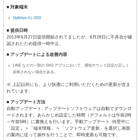
■ 対象端末
Optimus it L-05D
■ 提供日時
2013年6月27日提供開始されてましたが、6月28日に不具合が確
認されたため提供一時中止。
■ アップデートによる改善内容
LINE などの一部の SNS アプリにおいて、通知サウンド設定が正しく
反映されない場合がある。
※ 上記以外にも、より快適にご利用いただくための更新が含ま
れています。
■ アップデート方法
自動アップデート: アップデートソフトウェアは自動でダウンロ
ードされます。あらかじめ設定した時間（デフォルトは午前2時
～午前5時）に書換えを行います。手動アップデート: 待受中に
「設定」 > 「端末情報」 > 「ソフトウェア更新」を選択し画面
の案内に従って操作を行うことで、即時更新も可能です。